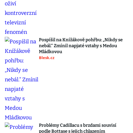
Pospíšil na Knížákově pohřbu: „Nikdy se
nebál.“ Zmínil napjaté vztahy s Medou
Mládkovou
Blesk.cz
Problémy Cadillacu s brzdami souvisí
podle Bottase s jejich chlazením