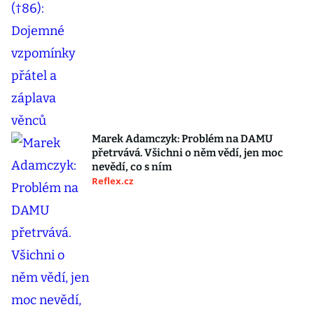
Marek Adamczyk: Problém na DAMU
přetrvává. Všichni o něm vědí, jen moc
nevědí, co s ním
Reflex.cz