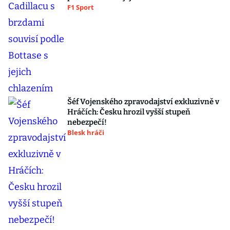
F1 Sport
Šéf Vojenského zpravodajství exkluzivně v
Hráčích: Česku hrozil vyšší stupeň
nebezpečí!
Blesk hráči