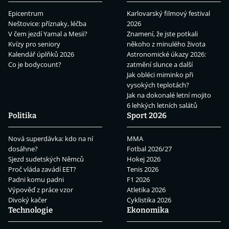
Epicentrum
Karlovarský filmový festival
Neštovice: příznaky, léčba
2026
V čem jezdí Yamal a Mesii?
Znamení, že jste potkali
Kvízy pro seniory
někoho z minulého života
Kalendář úplňků 2026
Astronomické úkazy 2026:
Co je bodycount?
zatmění slunce a další
Jak obléci miminko při
vysokých teplotách?
Jak na dokonalé letní mojito
6 lehkých letních salátů
Politika
Sport 2026
Nová superdávka: kdo na ní
MMA
dosáhne?
Fotbal 2026/27
Sjezd sudetských Němců
Hokej 2026
Proč vláda zavádí EET?
Tenis 2026
Padni komu padni
F1 2026
Výpověď z práce vzor
Atletika 2026
Divoký kačer
Cyklistika 2026
Technologie
Ekonomika