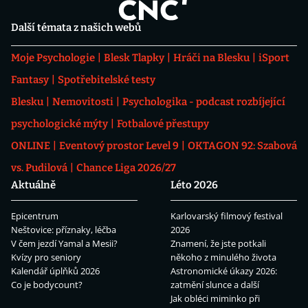
Další témata z našich webů
Moje Psychologie
Blesk Tlapky
Hráči na Blesku
iSport
Fantasy
Spotřebitelské testy
Blesku
Nemovitosti
Psychologika - podcast rozbíjející
psychologické mýty
Fotbalové přestupy
ONLINE
Eventový prostor Level 9
OKTAGON 92: Szabová
vs. Pudilová
Chance Liga 2026/27
Aktuálně
Léto 2026
Epicentrum
Karlovarský filmový festival
Neštovice: příznaky, léčba
2026
V čem jezdí Yamal a Mesii?
Znamení, že jste potkali
Kvízy pro seniory
někoho z minulého života
Kalendář úplňků 2026
Astronomické úkazy 2026:
Co je bodycount?
zatmění slunce a další
Jak obléci miminko při