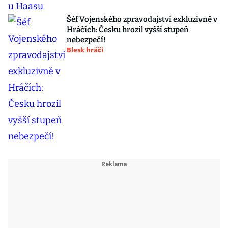
Šéf Vojenského zpravodajství exkluzivně v
Hráčích: Česku hrozil vyšší stupeň
nebezpečí!
Blesk hráči