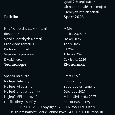
vysokých teplotách?
Jak na dokonalé letní mojito
6 lehkých letních salátů
Politika
Sport 2026
Nová superdávka: kdo na ní
MMA
dosáhne?
Fotbal 2026/27
Sjezd sudetských Němců
Hokej 2026
Proč vláda zavádí EET?
Tenis 2026
Padni komu padni
F1 2026
Výpověď z práce vzor
Atletika 2026
Divoký kačer
Cyklistika 2026
Technologie
Ekonomika
SpaceX na burze
Smrt OSVČ
Nejlepší telefony
Spořicí účty
Nejlepší AI zdarma
Superdávka – změny
Nejlepší chytré hodinky
Důchody 2027
Nejlepší VPN – srovnání
Minimální mzda 2027
Netflix filmy a seriály
Senior Pas – slevy
© 2001 - 2026 Copyright
CZECH NEWS CENTER a.s.
se sídlem náměstí Marie Schmolkové 3493/1, 100 00 Praha 10 -