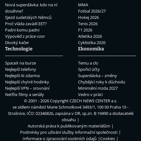
Nová superdávka: kdo na ní
MMA
dosáhne?
Fotbal 2026/27
Sjezd sudetských Němců
Hokej 2026
Proč vláda zavádí EET?
Tenis 2026
Padni komu padni
F1 2026
Výpověď z práce vzor
Atletika 2026
Divoký kačer
Cyklistika 2026
Technologie
Ekonomika
SpaceX na burze
Temu a clo
Nejlepší telefony
Spořicí účty
Nejlepší AI zdarma
Superdávka – změny
Nejlepší chytré hodinky
Chybějící roky k důchodu
Nejlepší VPN – srovnání
Minimální mzda 2027
Netflix filmy a seriály
Vedro v práci
© 2001 - 2026 Copyright
CZECH NEWS CENTER a.s.
se sídlem náměstí Marie Schmolkové 3493/1, 100 00 Praha 10 -
Strašnice, IČO: 02346826, zapsána v OR, sp.zn. B 19490 a dodavatelé
obsahu
Autorská práva k publikovaným materiálům
Podmínky pro užívání služby informační společnosti
Informace o zpracování osobních údajů
Cookies