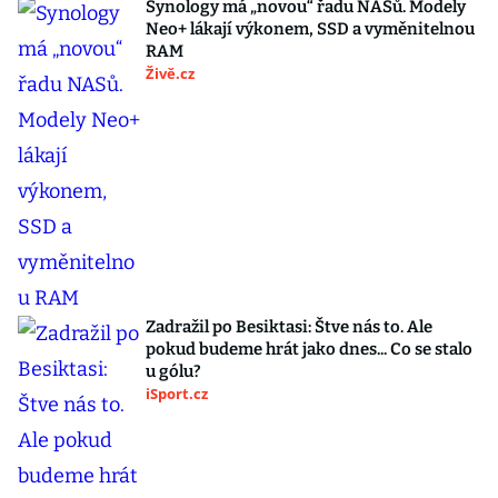
Synology má „novou“ řadu NASů. Modely
Neo+ lákají výkonem, SSD a vyměnitelnou
RAM
Živě.cz
Zadražil po Besiktasi: Štve nás to. Ale
pokud budeme hrát jako dnes... Co se stalo
u gólu?
iSport.cz