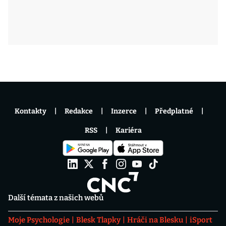
Kontakty
Redakce
Inzerce
Předplatné
RSS
Kariéra
Další témata z našich webů
Moje Psychologie
Blesk Tlapky
Hráči na Blesku
iSport