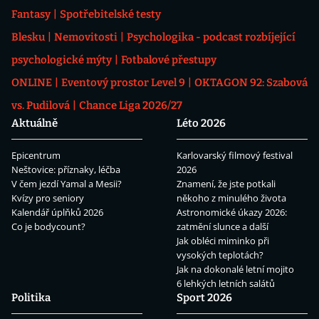
Fantasy
Spotřebitelské testy
Blesku
Nemovitosti
Psychologika - podcast rozbíjející
psychologické mýty
Fotbalové přestupy
ONLINE
Eventový prostor Level 9
OKTAGON 92: Szabová
vs. Pudilová
Chance Liga 2026/27
Aktuálně
Léto 2026
Epicentrum
Karlovarský filmový festival
Neštovice: příznaky, léčba
2026
V čem jezdí Yamal a Mesii?
Znamení, že jste potkali
Kvízy pro seniory
někoho z minulého života
Kalendář úplňků 2026
Astronomické úkazy 2026:
Co je bodycount?
zatmění slunce a další
Jak obléci miminko při
vysokých teplotách?
Jak na dokonalé letní mojito
6 lehkých letních salátů
Politika
Sport 2026