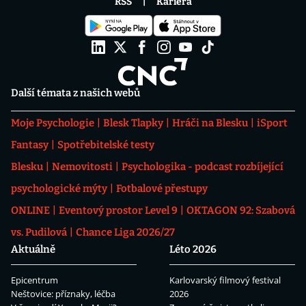
RSS
Kariéra
Další témata z našich webů
Moje Psychologie
Blesk Tlapky
Hráči na Blesku
iSport
Fantasy
Spotřebitelské testy
Blesku
Nemovitosti
Psychologika - podcast rozbíjející
psychologické mýty
Fotbalové přestupy
ONLINE
Eventový prostor Level 9
OKTAGON 92: Szabová
vs. Pudilová
Chance Liga 2026/27
Aktuálně
Léto 2026
Epicentrum
Karlovarský filmový festival
Neštovice: příznaky, léčba
2026