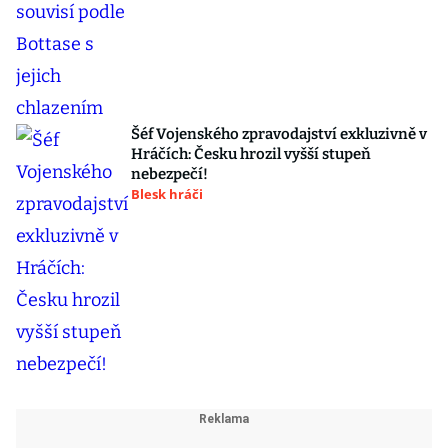
Šéf Vojenského zpravodajství exkluzivně v
Hráčích: Česku hrozil vyšší stupeň
nebezpečí!
Blesk hráči