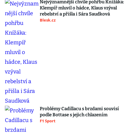
Nejvýznamnější chvíle pohřbu Knížáka:
Klempíř mluvil o hádce, Klaus vzýval
rebelství a přišla i Sára Saudková
Blesk.cz
Problémy Cadillacu s brzdami souvisí
podle Bottase s jejich chlazením
F1 Sport