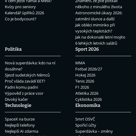
V čem jezdí Yamal a Mesii?
Znamení, že jste potkali
Kvízy pro seniory
někoho z minulého života
Kalendář úplňků 2026
Astronomické úkazy 2026:
Co je bodycount?
zatmění slunce a další
Jak obléci miminko při
vysokých teplotách?
Jak na dokonalé letní mojito
6 lehkých letních salátů
Politika
Sport 2026
Nová superdávka: kdo na ní
MMA
dosáhne?
Fotbal 2026/27
Sjezd sudetských Němců
Hokej 2026
Proč vláda zavádí EET?
Tenis 2026
Padni komu padni
F1 2026
Výpověď z práce vzor
Atletika 2026
Divoký kačer
Cyklistika 2026
Technologie
Ekonomika
SpaceX na burze
Smrt OSVČ
Nejlepší telefony
Spořicí účty
Nejlepší AI zdarma
Superdávka – změny