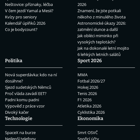
Neštovice: příznaky, léčba
2026
V čem jezdí Yamal a Mesii?
Znamení, že jste potkali
Kvízy pro seniory
někoho z minulého života
Kalendář úplňků 2026
Astronomické úkazy 2026:
Co je bodycount?
zatmění slunce a další
Jak obléci miminko při
vysokých teplotách?
Jak na dokonalé letní mojito
6 lehkých letních salátů
Politika
Sport 2026
Nová superdávka: kdo na ní
MMA
dosáhne?
Fotbal 2026/27
Sjezd sudetských Němců
Hokej 2026
Proč vláda zavádí EET?
Tenis 2026
Padni komu padni
F1 2026
Výpověď z práce vzor
Atletika 2026
Divoký kačer
Cyklistika 2026
Technologie
Ekonomika
SpaceX na burze
Smrt OSVČ
Nejlepší telefony
Spořicí účty