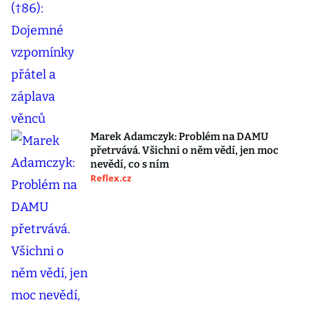
Marek Adamczyk: Problém na DAMU
přetrvává. Všichni o něm vědí, jen moc
nevědí, co s ním
Reflex.cz