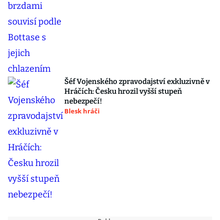
Šéf Vojenského zpravodajství exkluzivně v
Hráčích: Česku hrozil vyšší stupeň
nebezpečí!
Blesk hráči