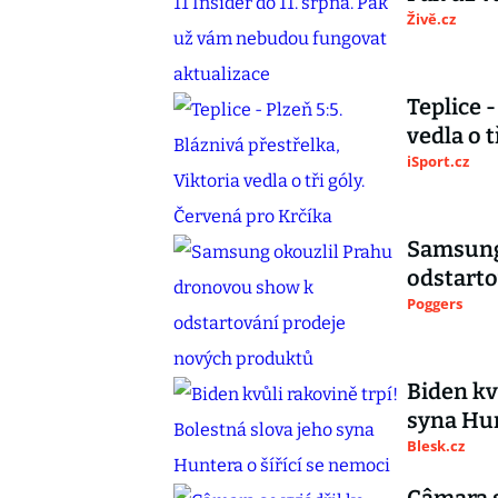
Živě.cz
Teplice -
vedla o t
iSport.cz
Samsung
odstarto
Poggers
Biden kv
syna Hun
Blesk.cz