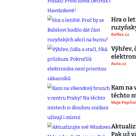
Hra o let
ruzyňský
Reflex.cz
Výhřev, 
elektron
Auto.cz
Kam na v
těchto m
Moje Psycho
Aktualiz
Pak už 