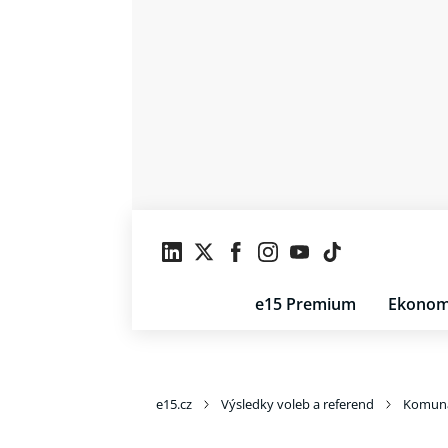
e15 Premium
Ekonom
e15.cz
Výsledky voleb a referend
Komuná