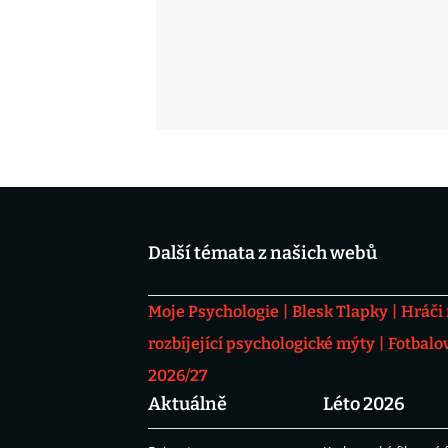
Další témata z našich webů
Moje Psychologie
Blesk Tlapky
Hráči
rozbíjející psychologické mýty
Fotbalo
2026/27
Aktuálně
Léto 2026