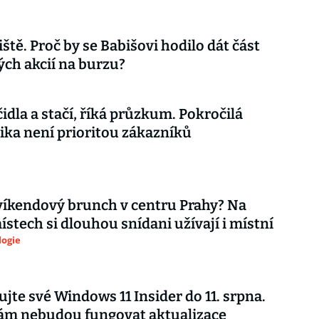
iště. Proč by se Babišovi hodilo dát část
ch akcií na burzu?
čidla a stačí, říká průzkum. Pokročilá
ika není prioritou zákazníků
íkendový brunch v centru Prahy? Na
ístech si dlouhou snídani užívají i místní
logie
ujte své Windows 11 Insider do 11. srpna.
vám nebudou fungovat aktualizace