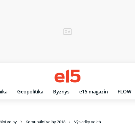
ika
Geopolitika
Byznys
e15 magazín
FLOW
lní volby
Komunální volby 2018
Výsledky voleb