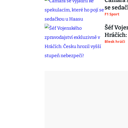
Câmara s
se seda
F1 Sport
Šéf Voje
Hráčích:
Blesk hráči