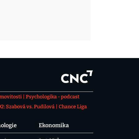
movitosti
Psychologika - podcast
: Szabová vs. Pudilová
Chance Liga
ologie
Ekonomika