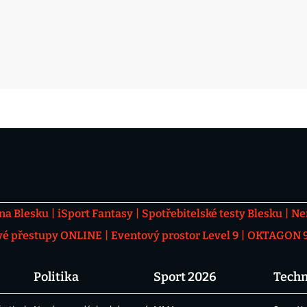
 na Blesku
iSport Fantasy
Spotřebitelské testy Blesku
Ne
vé přestupy ONLINE
Eventový prostor Level 9
OKTAGON 92
Politika
Sport 2026
Techn