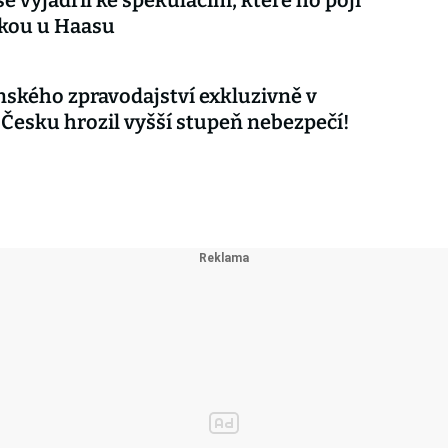
e vyjádřil ke spekulacím, které ho pojí
čkou u Haasu
nského zpravodajství exkluzivně v
 Česku hrozil vyšší stupeň nebezpečí!