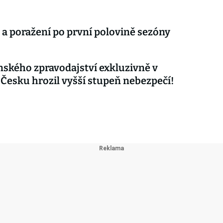
 a poražení po první polovině sezóny
nského zpravodajství exkluzivně v
 Česku hrozil vyšší stupeň nebezpečí!