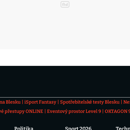
 na Blesku
iSport Fantasy
Spotřebitelské testy Blesku
Ne
vé přestupy ONLINE
Eventový prostor Level 9
OKTAGON 92
Politika
Sport 2026
Techn