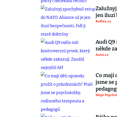
Zalužnyj
jen iluzí
Reflex.cz
Audi Q9 
někde za
Auto.cz
Co mají 
jsme se 
pedagog
Moje Psycho