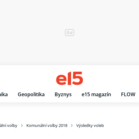
ika
Geopolitika
Byznys
e15 magazín
FLOW
lní volby
Komunální volby 2018
Výsledky voleb