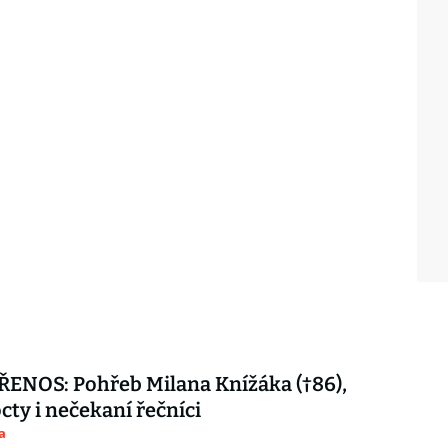
ENOS: Pohřeb Milana Knížáka (†86),
octy i nečekaní řečníci
a