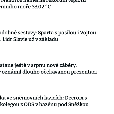
 Mallorce naměřila rekordní teplotu
emního moře 33,02 °C
dobné sestavy: Sparta s posilou i Vojtou
. Lídr Slavie už v základu
stane ještě v srpnu nové záběry.
r oznámil dlouho očekávanou prezentaci
ka ve sněmovních lavicích: Decroix s
kolegou z ODS v bazénu pod Sněžkou