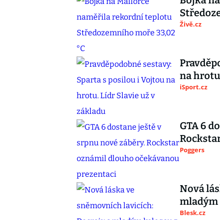
Bójka na
Středoz
Živě.cz
Pravděpo
na hrotu
iSport.cz
GTA 6 do
Rocksta
Poggers
Nová lás
mladým 
Blesk.cz