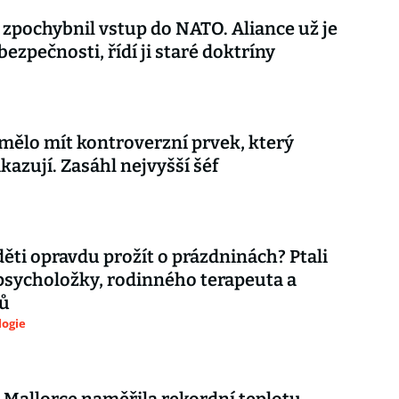
 zpochybnil vstup do NATO. Aliance už je
 bezpečnosti, řídí ji staré doktríny
mělo mít kontroverzní prvek, který
kazují. Zasáhl nejvyšší šéf
děti opravdu prožít o prázdninách? Ptali
psycholožky, rodinného terapeuta a
ů
logie