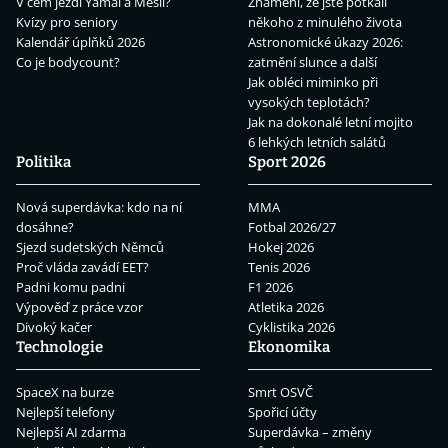
V čem jezdí Yamal a Mesii?
Znamení, že jste potkali
Kvízy pro seniory
někoho z minulého života
Kalendář úplňků 2026
Astronomické úkazy 2026:
Co je bodycount?
zatmění slunce a další
Jak obléci miminko při
vysokých teplotách?
Jak na dokonalé letní mojito
6 lehkých letních salátů
Politika
Sport 2026
Nová superdávka: kdo na ní
MMA
dosáhne?
Fotbal 2026/27
Sjezd sudetských Němců
Hokej 2026
Proč vláda zavádí EET?
Tenis 2026
Padni komu padni
F1 2026
Výpověď z práce vzor
Atletika 2026
Divoký kačer
Cyklistika 2026
Technologie
Ekonomika
SpaceX na burze
Smrt OSVČ
Nejlepší telefony
Spořicí účty
Nejlepší AI zdarma
Superdávka – změny