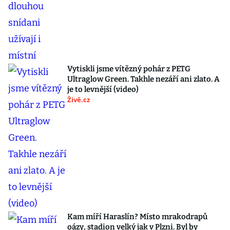
Vytiskli jsme vítězný pohár z PETG
Ultraglow Green. Takhle nezáří ani zlato. A
je to levnější (video)
Živě.cz
Kam míří Haraslín? Místo mrakodrapů
oázy, stadion velký jak v Plzni. Byl by