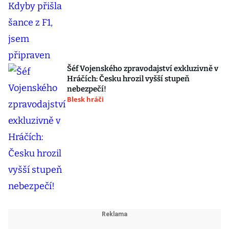
Šéf Vojenského zpravodajství exkluzivně v
Hráčích: Česku hrozil vyšší stupeň
nebezpečí!
Blesk hráči