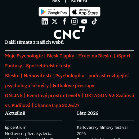
RSS
Kariéra
Další témata z našich webů
Moje Psychologie
Blesk Tlapky
Hráči na Blesku
iSport
Fantasy
Spotřebitelské testy
Blesku
Nemovitosti
Psychologika - podcast rozbíjející
psychologické mýty
Fotbalové přestupy
ONLINE
Eventový prostor Level 9
OKTAGON 92: Szabová
vs. Pudilová
Chance Liga 2026/27
Aktuálně
Léto 2026
Epicentrum
Karlovarský filmový festival
Neštovice: příznaky, léčba
2026