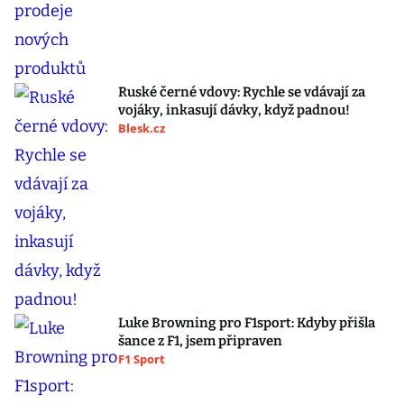
Ruské černé vdovy: Rychle se vdávají za
vojáky, inkasují dávky, když padnou!
Blesk.cz
Luke Browning pro F1sport: Kdyby přišla
šance z F1, jsem připraven
F1 Sport