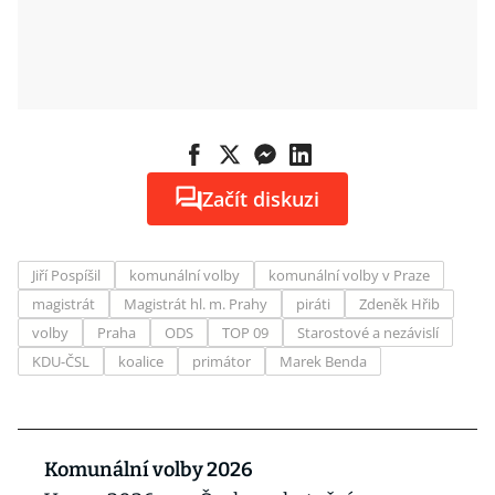
Začít diskuzi
Jiří Pospíšil
komunální volby
komunální volby v Praze
magistrát
Magistrát hl. m. Prahy
piráti
Zdeněk Hřib
volby
Praha
ODS
TOP 09
Starostové a nezávislí
KDU-ČSL
koalice
primátor
Marek Benda
Komunální volby 2026