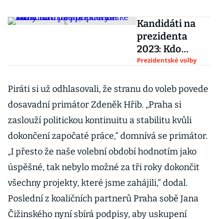
Kandidáti na
prezidenta
2023: Kdo
postoupil a jak
Prezidentské volby
skončilo 1.kolo
prezidentské
Piráti si už odhlasovali, že stranu do voleb povede
volby?
dosavadní primátor Zdeněk Hřib. „Praha si
zaslouží politickou kontinuitu a stabilitu kvůli
dokončení započaté práce,“ domnívá se primátor.
„I přesto že naše volební období hodnotím jako
úspěšné, tak nebylo možné za tři roky dokončit
všechny projekty, které jsme zahájili,“ dodal.
Poslední z koaličních partnerů Praha sobě Jana
Čižinského nyní sbírá podpisy, aby uskupení