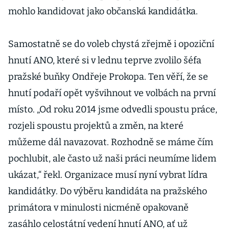
mohlo kandidovat jako občanská kandidátka.
Samostatně se do voleb chystá zřejmě i opoziční
hnutí ANO, které si v lednu teprve zvolilo šéfa
pražské buňky Ondřeje Prokopa. Ten věří, že se
hnutí podaří opět vyšvihnout ve volbách na první
místo. „Od roku 2014 jsme odvedli spoustu práce,
rozjeli spoustu projektů a změn, na které
můžeme dál navazovat. Rozhodně se máme čím
pochlubit, ale často už naši práci neumíme lidem
ukázat,“ řekl. Organizace musí nyní vybrat lídra
kandidátky. Do výběru kandidáta na pražského
primátora v minulosti nicméně opakovaně
zasáhlo celostátní vedení hnutí ANO, ať už