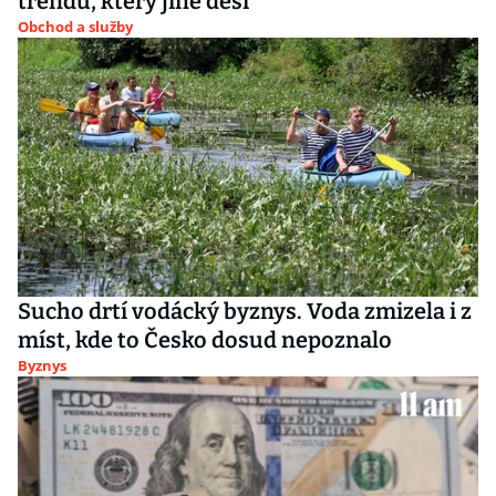
trendu, který jiné děsí
Obchod a služby
Sucho drtí vodácký byznys. Voda zmizela i z
míst, kde to Česko dosud nepoznalo
Byznys