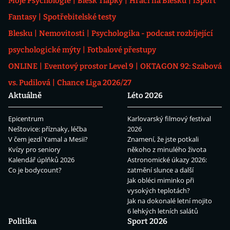
Moje Psychologie
Blesk Tlapky
Hráči na Blesku
iSport
Fantasy
Spotřebitelské testy
Blesku
Nemovitosti
Psychologika - podcast rozbíjející
psychologické mýty
Fotbalové přestupy
ONLINE
Eventový prostor Level 9
OKTAGON 92: Szabová
vs. Pudilová
Chance Liga 2026/27
Aktuálně
Léto 2026
Epicentrum
Karlovarský filmový festival
Neštovice: příznaky, léčba
2026
V čem jezdí Yamal a Mesii?
Znamení, že jste potkali
Kvízy pro seniory
někoho z minulého života
Kalendář úplňků 2026
Astronomické úkazy 2026:
Co je bodycount?
zatmění slunce a další
Jak obléci miminko při
vysokých teplotách?
Jak na dokonalé letní mojito
6 lehkých letních salátů
Politika
Sport 2026