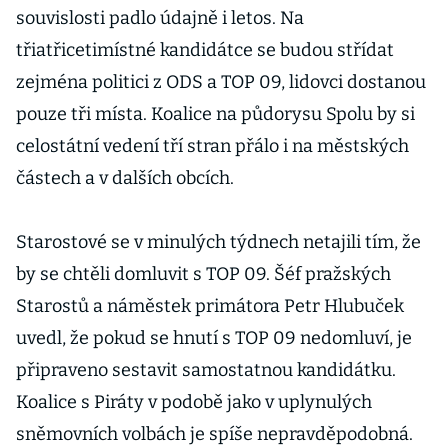
souvislosti padlo údajně i letos. Na
třiatřicetimístné kandidátce se budou střídat
zejména politici z ODS a TOP 09, lidovci dostanou
pouze tři místa. Koalice na půdorysu Spolu by si
celostátní vedení tří stran přálo i na městských
částech a v dalších obcích.
Starostové se v minulých týdnech netajili tím, že
by se chtěli domluvit s TOP 09. Šéf pražských
Starostů a náměstek primátora Petr Hlubuček
uvedl, že pokud se hnutí s TOP 09 nedomluví, je
připraveno sestavit samostatnou kandidátku.
Koalice s Piráty v podobě jako v uplynulých
sněmovních volbách je spíše nepravděpodobná.