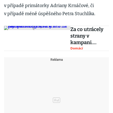
v případě primátorky Adriany Krnáčové, či
v případě méně úspěšného Petra Stuchlíka.
Za co utrácely
strany v
kampani.
Babišova kniha
Domácí
za pět milionů,
jarmark SPD za
čtyři