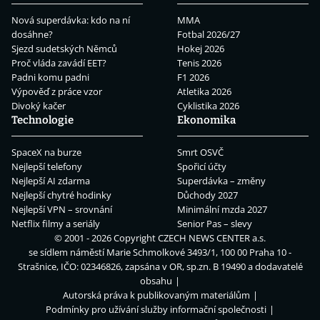
Nová superdávka: kdo na ní
MMA
dosáhne?
Fotbal 2026/27
Sjezd sudetských Němců
Hokej 2026
Proč vláda zavádí EET?
Tenis 2026
Padni komu padni
F1 2026
Výpověď z práce vzor
Atletika 2026
Divoký kačer
Cyklistika 2026
Technologie
Ekonomika
SpaceX na burze
Smrt OSVČ
Nejlepší telefony
Spořicí účty
Nejlepší AI zdarma
Superdávka – změny
Nejlepší chytré hodinky
Důchody 2027
Nejlepší VPN – srovnání
Minimální mzda 2027
Netflix filmy a seriály
Senior Pas – slevy
© 2001 - 2026 Copyright
CZECH NEWS CENTER a.s.
se sídlem náměstí Marie Schmolkové 3493/1, 100 00 Praha 10 -
Strašnice, IČO: 02346826, zapsána v OR, sp.zn. B 19490 a dodavatelé
obsahu
Autorská práva k publikovaným materiálům
Podmínky pro užívání služby informační společnosti