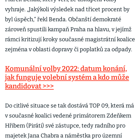
vyhraje. „Jakýkoli výsledek nad třicet procent by
byl úspěch,“ řekl Benda. Občanští demokraté
zároveň spustili kampaň Praha na hlavu, v jejímž
rámci kritizují kroky současné magistrátní koalice
zejména v oblasti dopravy či poplatků za odpady.
Komunální volby 2022: datum konání,
jak funguje volební systém a kdo může
kandidovat >>>
Do citlivé situace se tak dostává TOP 09, která má
v současné koalici vedené primátorem Zdeňkem
Hřibem (Piráti) své zástupce, tedy radního pro
majetek Jana Chabra a náměstka pro územní