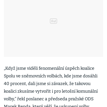
„Když jsme viděli fenomenální úspěch koalice
Spolu ve sněmovních volbách, kde jsme dosáhli
40 procent, dali jsme si závazek, že takovou
koalici zkusíme vytvořit i pro letošní komunální
volby,“ řekl poslanec a předseda pražské ODS
Marek Benda, který věří, že uskupení volby