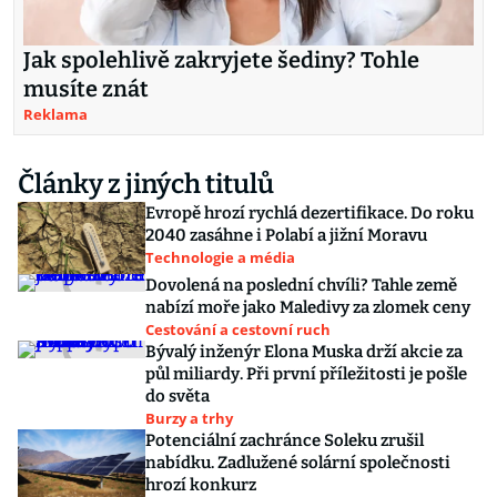
Jak spolehlivě zakryjete šediny? Tohle
musíte znát
Reklama
Články z jiných titulů
Evropě hrozí rychlá dezertifikace. Do roku
2040 zasáhne i Polabí a jižní Moravu
Technologie a média
Dovolená na poslední chvíli? Tahle země
nabízí moře jako Maledivy za zlomek ceny
Cestování a cestovní ruch
Bývalý inženýr Elona Muska drží akcie za
půl miliardy. Při první příležitosti je pošle
do světa
Burzy a trhy
Potenciální zachránce Soleku zrušil
nabídku. Zadlužené solární společnosti
hrozí konkurz