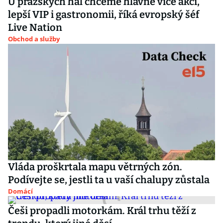
U pražských hal chceme hlavně více akcí,
lepší VIP i gastronomii, říká evropský šéf
Live Nation
Obchod a služby
Vláda proškrtala mapu větrných zón.
Podívejte se, jestli ta u vaší chalupy zůstala
Domácí
Češi propadli motorkám. Král trhu těží z