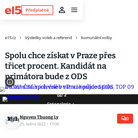
Předplatné
e15.cz
Výsledky voleb a referend
Komunální volby
Spolu chce získat v Praze přes
třicet procent. Kandidát na
primátora bude z ODS
2
Fotogalerie
Nguyen Thuong Ly
0
25. ledna 2022
·
17:00