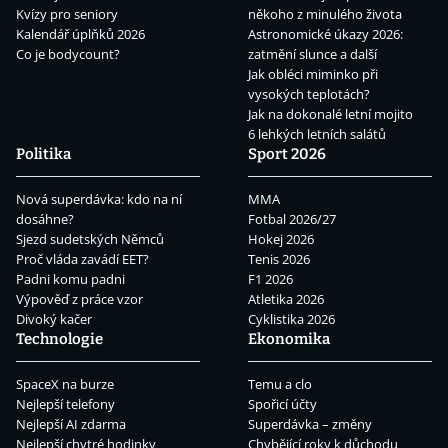
Kvízy pro seniory
někoho z minulého života
Kalendář úplňků 2026
Astronomické úkazy 2026:
Co je bodycount?
zatmění slunce a další
Jak obléci miminko při
vysokých teplotách?
Jak na dokonalé letní mojito
6 lehkých letních salátů
Politika
Sport 2026
Nová superdávka: kdo na ní
MMA
dosáhne?
Fotbal 2026/27
Sjezd sudetských Němců
Hokej 2026
Proč vláda zavádí EET?
Tenis 2026
Padni komu padni
F1 2026
Výpověď z práce vzor
Atletika 2026
Divoký kačer
Cyklistika 2026
Technologie
Ekonomika
SpaceX na burze
Temu a clo
Nejlepší telefony
Spořicí účty
Nejlepší AI zdarma
Superdávka – změny
Nejlepší chytré hodinky
Chybějící roky k důchodu