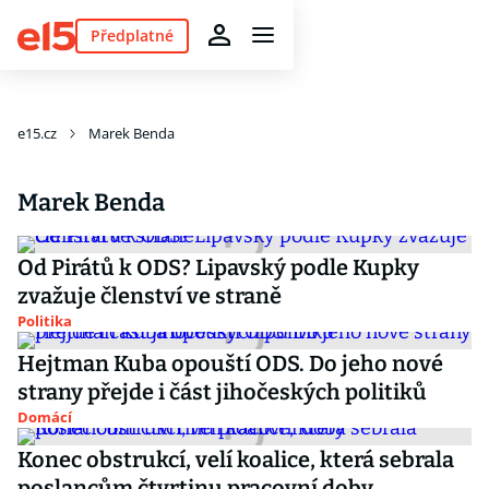
Předplatné
e15.cz
Marek Benda
Marek Benda
Od Pirátů k ODS? Lipavský podle Kupky
zvažuje členství ve straně
Politika
Hejtman Kuba opouští ODS. Do jeho nové
strany přejde i část jihočeských politiků
Domácí
Konec obstrukcí, velí koalice, která sebrala
poslancům čtvrtinu pracovní doby