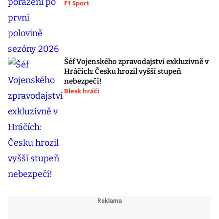
F1 Sport
Šéf Vojenského zpravodajství exkluzivně v
Hráčích: Česku hrozil vyšší stupeň
nebezpečí!
Blesk hráči