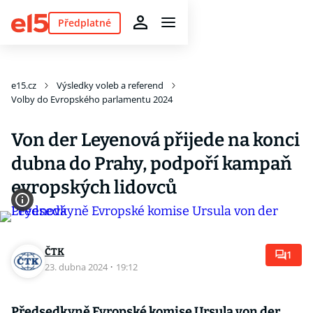
Předplatné
e15.cz
Výsledky voleb a referend
Volby do Evropského parlamentu 2024
Von der Leyenová přijede na konci
dubna do Prahy, podpoří kampaň
evropských lidovců
ČTK
1
23. dubna 2024
·
19:12
Předsedkyně Evropské komise Ursula von der