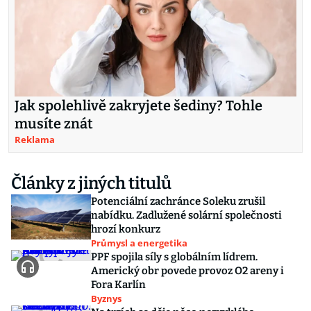
Jak spolehlivě zakryjete šediny? Tohle
musíte znát
Reklama
Články z jiných titulů
Potenciální zachránce Soleku zrušil
nabídku. Zadlužené solární společnosti
hrozí konkurz
Průmysl a energetika
PPF spojila síly s globálním lídrem.
Americký obr povede provoz O2 areny i
Fora Karlín
Byznys