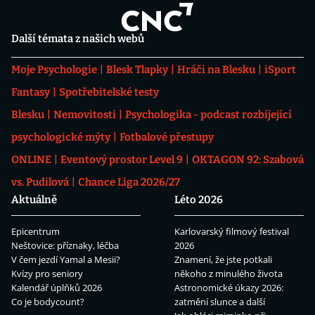
Další témata z našich webů
Moje Psychologie
Blesk Tlapky
Hráči na Blesku
iSport
Fantasy
Spotřebitelské testy
Blesku
Nemovitosti
Psychologika - podcast rozbíjející
psychologické mýty
Fotbalové přestupy
ONLINE
Eventový prostor Level 9
OKTAGON 92: Szabová
vs. Pudilová
Chance Liga 2026/27
Aktuálně
Léto 2026
Epicentrum
Karlovarský filmový festival
Neštovice: příznaky, léčba
2026
V čem jezdí Yamal a Mesii?
Znamení, že jste potkali
Kvízy pro seniory
někoho z minulého života
Kalendář úplňků 2026
Astronomické úkazy 2026:
Co je bodycount?
zatmění slunce a další