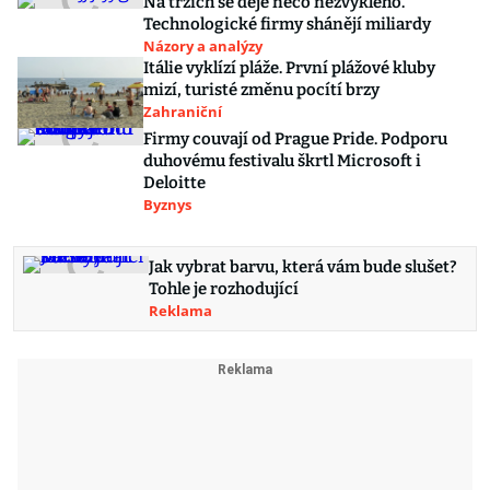
Na trzích se děje něco nezvyklého.
Technologické firmy shánějí miliardy
Názory a analýzy
Itálie vyklízí pláže. První plážové kluby
mizí, turisté změnu pocítí brzy
Zahraniční
Firmy couvají od Prague Pride. Podporu
duhovému festivalu škrtl Microsoft i
Deloitte
Byznys
Jak vybrat barvu, která vám bude slušet?
Tohle je rozhodující
Reklama