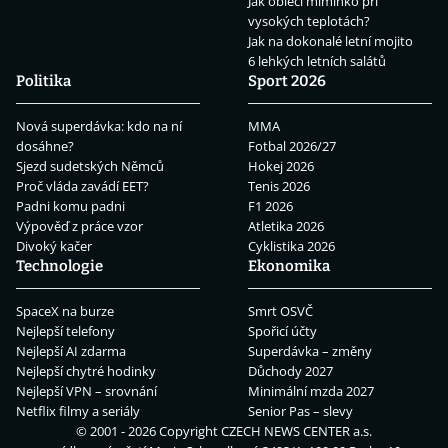
Jak obléci miminko při
vysokých teplotách?
Jak na dokonalé letní mojito
6 lehkých letních salátů
Politika
Sport 2026
Nová superdávka: kdo na ní
MMA
dosáhne?
Fotbal 2026/27
Sjezd sudetských Němců
Hokej 2026
Proč vláda zavádí EET?
Tenis 2026
Padni komu padni
F1 2026
Výpověď z práce vzor
Atletika 2026
Divoký kačer
Cyklistika 2026
Technologie
Ekonomika
SpaceX na burze
Smrt OSVČ
Nejlepší telefony
Spořicí účty
Nejlepší AI zdarma
Superdávka – změny
Nejlepší chytré hodinky
Důchody 2027
Nejlepší VPN – srovnání
Minimální mzda 2027
Netflix filmy a seriály
Senior Pas – slevy
© 2001 - 2026 Copyright
CZECH NEWS CENTER a.s.