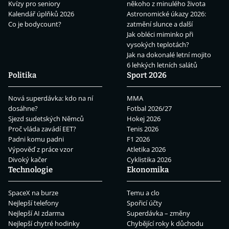
Kvízy pro seniory
někoho z minulého života
Kalendář úplňků 2026
Astronomické úkazy 2026:
Co je bodycount?
zatmění slunce a další
Jak obléci miminko při
vysokých teplotách?
Jak na dokonalé letní mojito
6 lehkých letních salátů
Politika
Sport 2026
Nová superdávka: kdo na ní
MMA
dosáhne?
Fotbal 2026/27
Sjezd sudetských Němců
Hokej 2026
Proč vláda zavádí EET?
Tenis 2026
Padni komu padni
F1 2026
Výpověď z práce vzor
Atletika 2026
Divoký kačer
Cyklistika 2026
Technologie
Ekonomika
SpaceX na burze
Temu a clo
Nejlepší telefony
Spořicí účty
Nejlepší AI zdarma
Superdávka – změny
Nejlepší chytré hodinky
Chybějící roky k důchodu