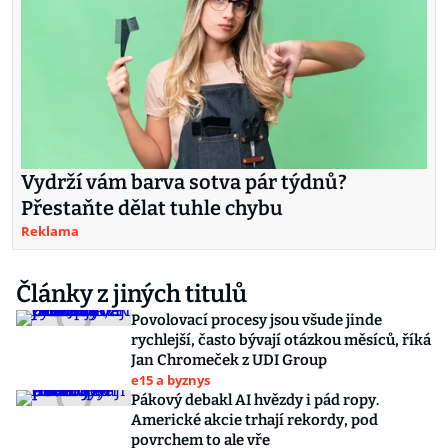
Vydrží vám barva sotva pár týdnů?
Přestaňte dělat tuhle chybu
Reklama
Články z jiných titulů
Povolovací procesy jsou všude jinde
rychlejší, často bývají otázkou měsíců, říká
Jan Chromeček z UDI Group
e15 a byznys
Pákový debakl AI hvězdy i pád ropy.
Americké akcie trhají rekordy, pod
povrchem to ale vře