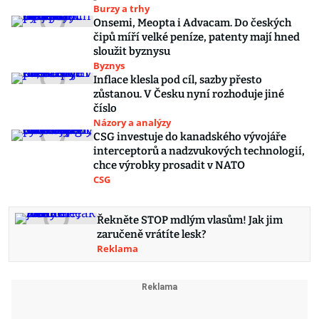
Burzy a trhy
Onsemi, Meopta i Advacam. Do českých
čipů míří velké peníze, patenty mají hned
sloužit byznysu
Byznys
Inflace klesla pod cíl, sazby přesto
zůstanou. V Česku nyní rozhoduje jiné
číslo
Názory a analýzy
CSG investuje do kanadského vývojáře
interceptorů a nadzvukových technologií,
chce výrobky prosadit v NATO
CSG
Řekněte STOP mdlým vlasům! Jak jim
zaručeně vrátíte lesk?
Reklama