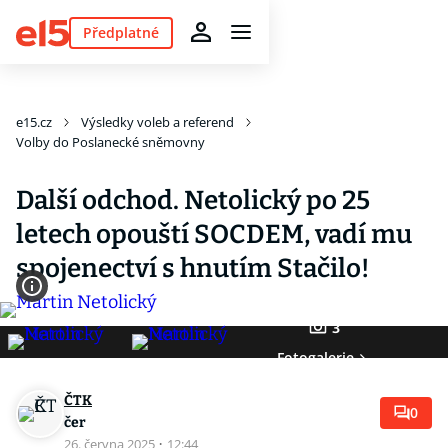
Předplatné
e15.cz
Výsledky voleb a referend
Volby do Poslanecké sněmovny
Další odchod. Netolický po 25
letech opouští SOCDEM, vadí mu
spojenectví s hnutím Stačilo!
3
Fotogalerie
ČTK
0
čer
26. června 2025
·
12:44