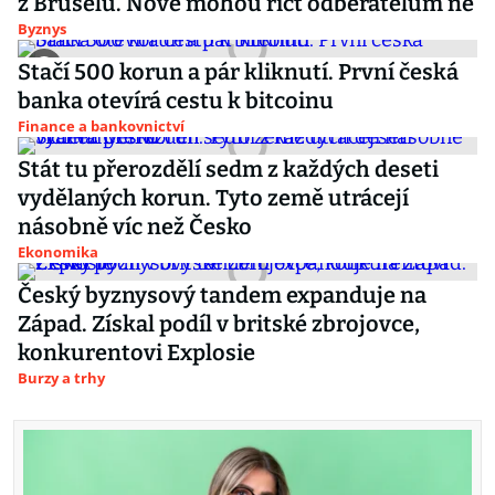
z Bruselu. Nově mohou říct odběratelům ne
Byznys
Stačí 500 korun a pár kliknutí. První česká
banka otevírá cestu k bitcoinu
Finance a bankovnictví
Stát tu přerozdělí sedm z každých deseti
vydělaných korun. Tyto země utrácejí
násobně víc než Česko
Ekonomika
Český byznysový tandem expanduje na
Západ. Získal podíl v britské zbrojovce,
konkurentovi Explosie
Burzy a trhy