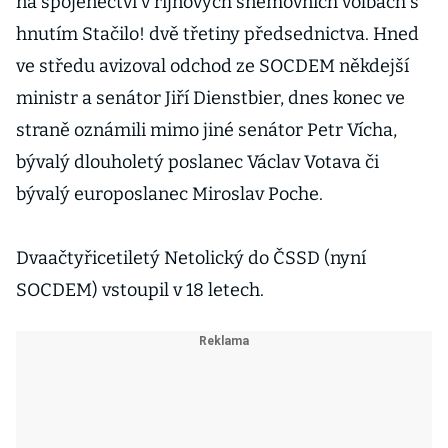
na spojenectví v říjnových sněmovních volbách s
hnutím Stačilo! dvě třetiny předsednictva. Hned
ve středu avizoval odchod ze SOCDEM někdejší
ministr a senátor Jiří Dienstbier, dnes konec ve
straně oznámili mimo jiné senátor Petr Vícha,
bývalý dlouholetý poslanec Václav Votava či
bývalý europoslanec Miroslav Poche.
Dvaačtyřicetiletý Netolický do ČSSD (nyní
SOCDEM) vstoupil v 18 letech.