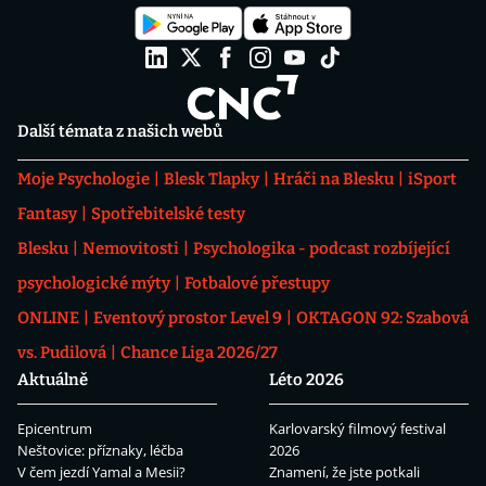
Další témata z našich webů
Moje Psychologie
Blesk Tlapky
Hráči na Blesku
iSport
Fantasy
Spotřebitelské testy
Blesku
Nemovitosti
Psychologika - podcast rozbíjející
psychologické mýty
Fotbalové přestupy
ONLINE
Eventový prostor Level 9
OKTAGON 92: Szabová
vs. Pudilová
Chance Liga 2026/27
Aktuálně
Léto 2026
Epicentrum
Karlovarský filmový festival
Neštovice: příznaky, léčba
2026
V čem jezdí Yamal a Mesii?
Znamení, že jste potkali