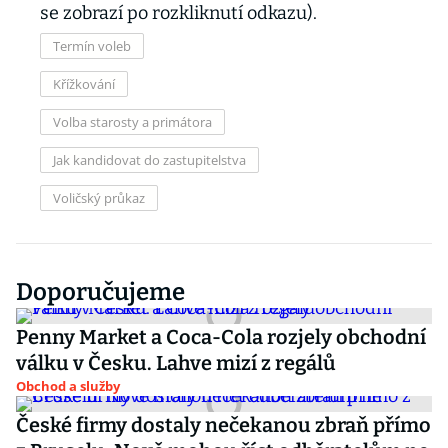
se zobrazí po rozkliknutí odkazu).
Termín voleb
Křížkování
Volba starosty a primátora
Jak kandidovat do zastupitelstva
Voličský průkaz
Doporučujeme
Penny Market a Coca-Cola rozjely obchodní
válku v Česku. Lahve mizí z regálů
Obchod a služby
České firmy dostaly nečekanou zbraň přímo