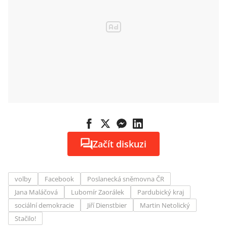
Začít diskuzi
volby
Facebook
Poslanecká sněmovna ČR
Jana Maláčová
Lubomír Zaorálek
Pardubický kraj
sociální demokracie
Jiří Dienstbier
Martin Netolický
Stačilo!