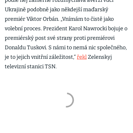
podle něj záměrně rozdmýchává averzi vůči
Ukrajině podobně jako někdejší maďarský
premiér Viktor Orbán. „Vnímám to čistě jako
volební proces. Prezident Karol Nawrocki bojuje o
premiérský post své strany proti premiérovi
Donaldu Tuskovi. S námi to nemá nic společného,
je to jejich vnitřní záležitost,“
řekl
Zelenskyj
televizní stanici TSN.