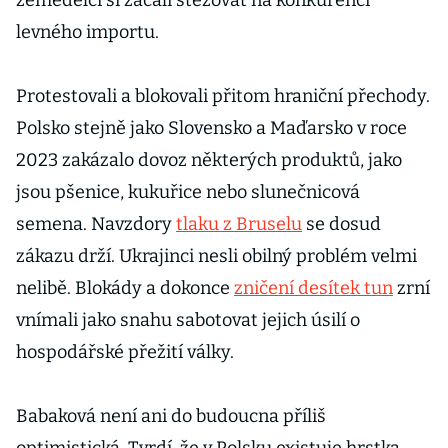
zemědělci si začali stěžovat na konkurenci
levného importu.
Protestovali a blokovali přitom hraniční přechody.
Polsko stejně jako Slovensko a Maďarsko v roce
2023 zakázalo dovoz některých produktů, jako
jsou pšenice, kukuřice nebo slunečnicová
semena. Navzdory
tlaku z Bruselu
se dosud
zákazu drží. Ukrajinci nesli obilný problém velmi
nelibě. Blokády a dokonce
zničení desítek tun
zrní
vnímali jako snahu sabotovat jejich úsilí o
hospodářské přežití války.
Babaková není ani do budoucna příliš