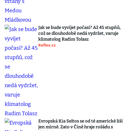
Jak se bude vyvíjet počasí? Až 45 stupňů,
což se dlouhodobě nedá vydržet, varuje
klimatolog Radim Tolasz
Reflex.cz
Evropská Kia Seltos se od té americké liší
jen mírně. Zato v Číně hraje rošádu s