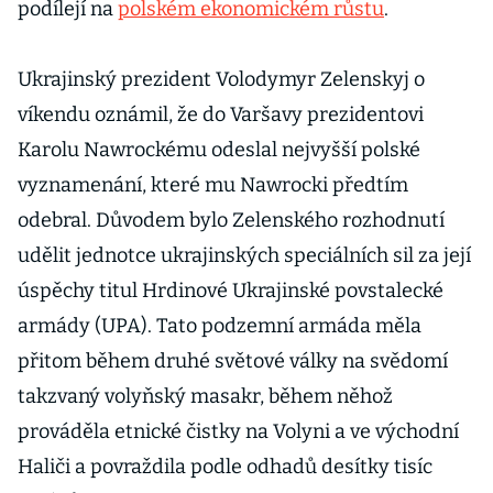
podílejí na
polském ekonomickém růstu
.
Ukrajinský prezident Volodymyr Zelenskyj o
víkendu oznámil, že do Varšavy prezidentovi
Karolu Nawrockému odeslal nejvyšší polské
vyznamenání, které mu Nawrocki předtím
odebral. Důvodem bylo Zelenského rozhodnutí
udělit jednotce ukrajinských speciálních sil za její
úspěchy titul Hrdinové Ukrajinské povstalecké
armády (UPA). Tato podzemní armáda měla
přitom během druhé světové války na svědomí
takzvaný volyňský masakr, během něhož
prováděla etnické čistky na Volyni a ve východní
Haliči a povraždila podle odhadů desítky tisíc