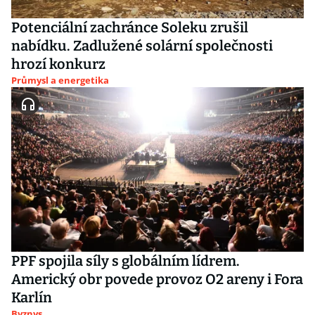
Potenciální zachránce Soleku zrušil
nabídku. Zadlužené solární společnosti
hrozí konkurz
Průmysl a energetika
PPF spojila síly s globálním lídrem.
Americký obr povede provoz O2 areny i Fora
Karlín
Byznys