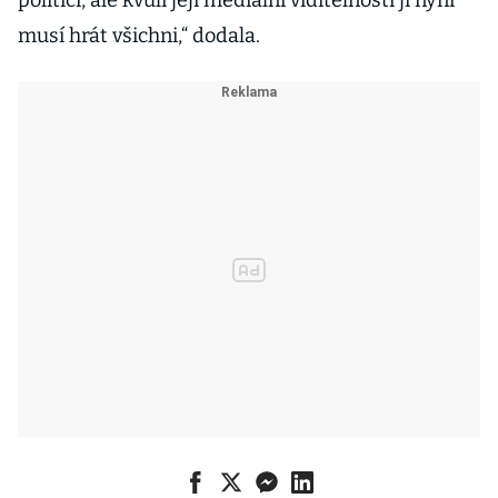
politici, ale kvůli její mediální viditelnosti ji nyní
musí hrát všichni,“ dodala.