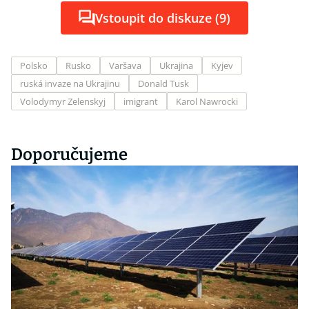
Vstoupit do diskuze (9)
Polsko
Rusko
Varšava
Ukrajina
Kyjev
ruská invaze na Ukrajinu
Donald Tusk
Volodymyr Zelenskyj
imigrant
Karol Nawrocki
Doporučujeme