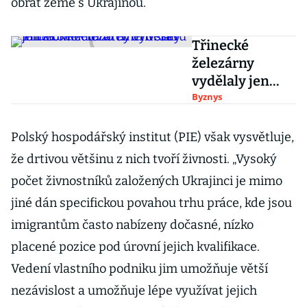
obrat země s Ukrajinou.
Třinecké
železárny
vydělaly jen
zlomek toho co
Byznys
dřív. Šéf mluví o
neudržitelném
Polský hospodářský institut (PIE) však vysvětluje,
stavu
že drtivou většinu z nich tvoří živnosti. „Vysoký
počet živnostníků založených Ukrajinci je mimo
jiné dán specifickou povahou trhu práce, kde jsou
imigrantům často nabízeny dočasné, nízko
placené pozice pod úrovní jejich kvalifikace.
Vedení vlastního podniku jim umožňuje větší
nezávislost a umožňuje lépe využívat jejich