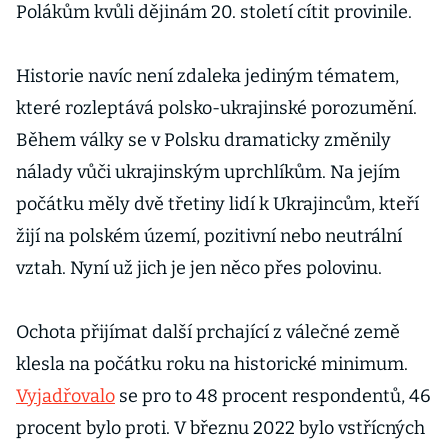
Polákům kvůli dějinám 20. století cítit provinile.
Historie navíc není zdaleka jediným tématem,
které rozleptává polsko-ukrajinské porozumění.
Během války se v Polsku dramaticky změnily
nálady vůči ukrajinským uprchlíkům. Na jejím
počátku měly dvě třetiny lidí k Ukrajincům, kteří
žijí na polském území, pozitivní nebo neutrální
vztah. Nyní už jich je jen něco přes polovinu.
Ochota přijímat další prchající z válečné země
klesla na počátku roku na historické minimum.
Vyjadřovalo
se pro to 48 procent respondentů, 46
procent bylo proti. V březnu 2022 bylo vstřícných