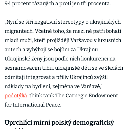
94 procent tázaných a proti jen tři procenta.
„Nyní se šíří negativní stereotypy o ukrajinských
migrantech. Včetně toho, že mezi ně patří bohatí
mladí muži, kteří projíždějí Varšavou v luxusních
autech a vyhýbají se bojům za Ukrajinu.
Ukrajinské ženy jsou podle nich konkurencí na
seznamovacím trhu, ukrajinské děti se ve školách
odmítají integrovat a příliv Ukrajinců zvýšil
náklady na bydlení, zejména ve Varšavě,“
podotýká
think tank The Carnegie Endowment
for International Peace.
Uprchlíci mírní polský demografický