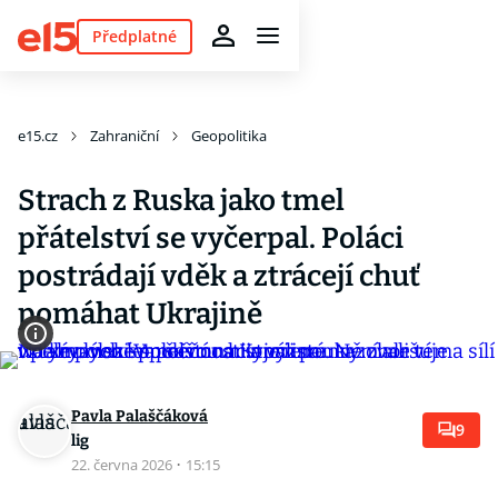
Předplatné
e15.cz
Zahraniční
Geopolitika
Strach z Ruska jako tmel
přátelství se vyčerpal. Poláci
postrádají vděk a ztrácejí chuť
pomáhat Ukrajině
Pavla Palaščáková
9
lig
22. června 2026
·
15:15