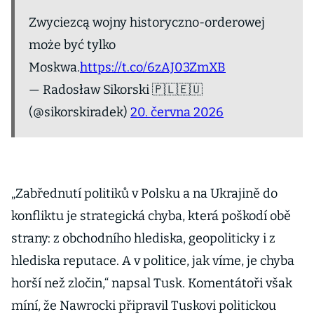
Zwyciezcą wojny historyczno-orderowej
może być tylko
Moskwa.
https://t.co/6zAJ03ZmXB
— Radosław Sikorski 🇵🇱🇪🇺
(@sikorskiradek)
20. června 2026
„Zabřednutí politiků v Polsku a na Ukrajině do
konfliktu je strategická chyba, která poškodí obě
strany: z obchodního hlediska, geopoliticky i z
hlediska reputace. A v politice, jak víme, je chyba
horší než zločin,“ napsal Tusk. Komentátoři však
míní, že Nawrocki připravil Tuskovi politickou