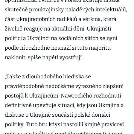
optimistická. Tvrdí, že v Polsku existuje hrstka
skutečně proukrajinsky naladěných intelektuálů,
část ukrajinofobních radikálů a většina, která
živelně reaguje na aktuální dění. Ukrajinští
politici a Ukrajinci na sociálních sítích se nyní
podle ní rozhodně nesnaží si tuto majoritu
naklonit, spíše napětí vyostřují.
„Takže z dlouhodobého hlediska se
pravděpodobně nedočkáme výrazného zlepšení
postojů k Ukrajincům. Nawrockého rozhodnutí
definitivně upevňuje situaci, kdy jsou Ukrajina a
diskuse o Ukrajině součástí polské domácí
politiky. Tuto hru kdysi nastolili krajně pravicoví