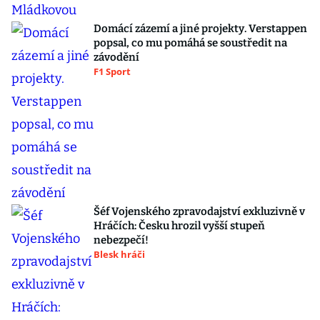
Domácí zázemí a jiné projekty. Verstappen
popsal, co mu pomáhá se soustředit na
závodění
F1 Sport
Šéf Vojenského zpravodajství exkluzivně v
Hráčích: Česku hrozil vyšší stupeň
nebezpečí!
Blesk hráči