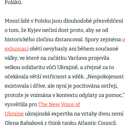
Poláků.
Mnozí lidé v Polsku jsou dlouhodobě přesvědčení
o tom, že Kyjev nečiní dost proto, aby se od
historického zločinu distancoval. Spory zejména
o
exhumaci
obětí nevyhasly ani během současné
války, ve které na začátku Varšava projevila
velkou solidaritu vůči Ukrajině, a zřejmě za to
očekávala větší vstřícnost a vděk. „Nespokojenost
existovala i dříve, ale nyní je pociťována ostřeji,
protože je vnímána v kontextu odplaty za pomoc,“
vysvětlila pro
The New Voice of
Ukraine
ukrajinská expertka na vztahy dvou zemí
Olena Babaková z think tanku Atlantic Council.