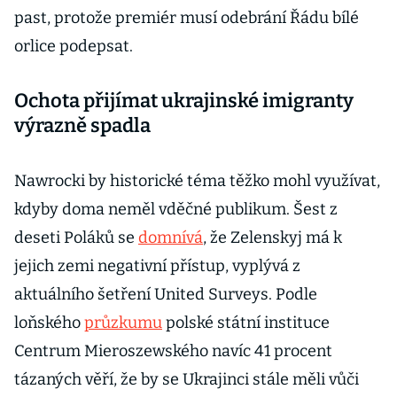
past, protože premiér musí odebrání Řádu bílé
orlice podepsat.
Ochota přijímat ukrajinské imigranty
výrazně spadla
Nawrocki by historické téma těžko mohl využívat,
kdyby doma neměl vděčné publikum. Šest z
deseti Poláků se
domnívá
, že Zelenskyj má k
jejich zemi negativní přístup, vyplývá z
aktuálního šetření United Surveys. Podle
loňského
průzkumu
polské státní instituce
Centrum Mieroszewského navíc 41 procent
tázaných věří, že by se Ukrajinci stále měli vůči