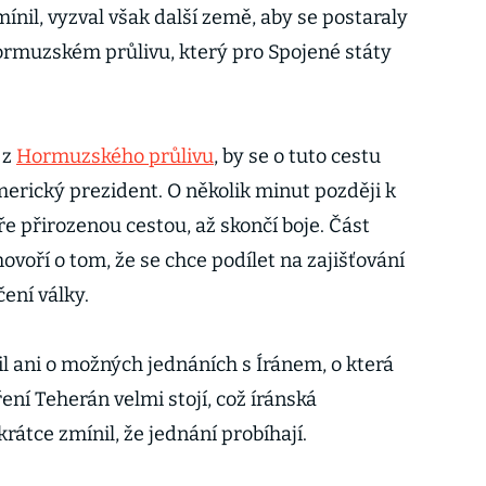
nil, vyzval však další země, aby se postaraly
ormuzském průlivu, který pro Spojené státy
 z
Hormuzského průlivu
, by se o tuto cestu
merický prezident. O několik minut později k
ře přirozenou cestou, až skončí boje. Část
voří o tom, že se chce podílet na zajišťování
ení války.
 ani o možných jednáních s Íránem, o která
ení Teherán velmi stojí, což íránská
rátce zmínil, že jednání probíhají.