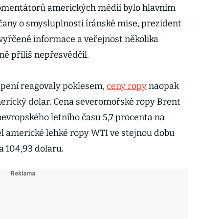
omentátorů amerických médií bylo hlavním
čany o smysluplnosti íránské mise, prezident
 vyřčené informace a veřejnost několika
ě příliš nepřesvědčil.
upení reagovaly poklesem,
ceny ropy
naopak
americký dolar. Cena severomořské ropy Brent
oevropského letního času 5,7 procenta na
rel americké lehké ropy WTI ve stejnou dobu
a 104,93 dolaru.