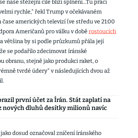
e naše stěžejní cíle blíží splnění...Tu práci
velmi rychle," řekl Trump v očekávaném
 čase amerických televizí (ve středu ve 21:00
dpora Američanů pro válku v době
rostoucích
a většina by si podle průzkumů přála její
 že se podařilo zdecimovat íránské
 obranu, stejně jako produkci raket, o
trémně tvrdé údery" v následujících dvou až
l.
azil první účet za Írán. Stát zaplatí na
z nových dluhů desítky milionů navíc
ě jako dosud označoval zničení íránského