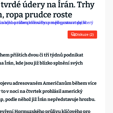
 tvrdé údery na Írán. Trhy
, ropa prudce roste
Diskuze (
2
)
hem příštích dvou či tří týdnů podnikat
 Írán, kde jsou již blízko splnění svých
projevu adresovaném Američanům během více
y to v noci na čtvrtek prohlásil americký
, podle něhož již Írán nepředstavuje hrozbu.
tevření Hormuzského průlivu klíčového pro