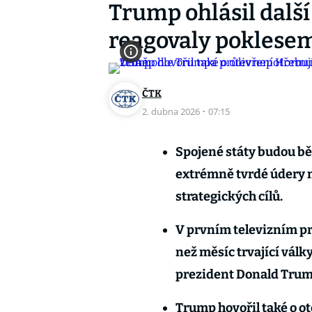
Trump ohlásil další
reagovaly poklesem
ČTK
2. dubna 2026
·
07:15
Spojené státy budou bě
extrémně tvrdé údery na
strategických cílů.
V prvním televizním 
než měsíc trvající válk
prezident Donald Trump
Trump hovořil také o o