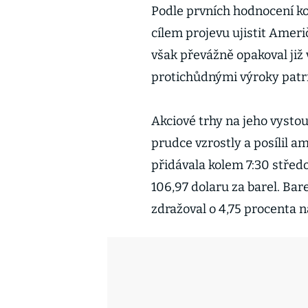
Podle prvních hodnocení k
cílem projevu ujistit Ameri
však převážně opakoval již
protichůdnými výroky patrn
Akciové trhy na jeho vysto
prudce vzrostly a posílil 
přidávala kolem 7:30 střed
106,97 dolaru za barel. Ba
zdražoval o 4,75 procenta n