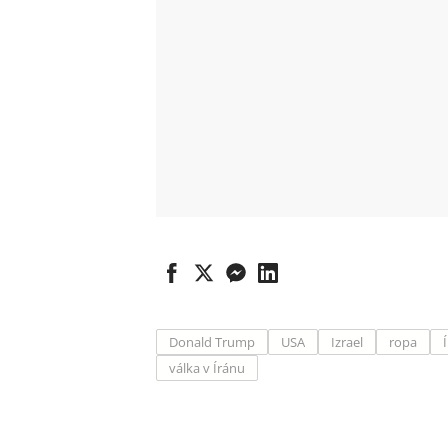
Donald Trump
USA
Izrael
ropa
válka v Íránu