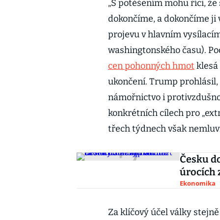
„S potěšením mohu říci, že s
dokončíme, a dokončíme ji 
projevu v hlavním vysílacím
washingtonského času). Po
cen pohonných hmot
klesá 
ukončení. Trump prohlásil,
námořnictvo i protivzdušnou
konkrétních cílech pro „ex
třech týdnech však nemluvi
Česku dor
úrocích 
Ekonomika
Za klíčový účel války stejn