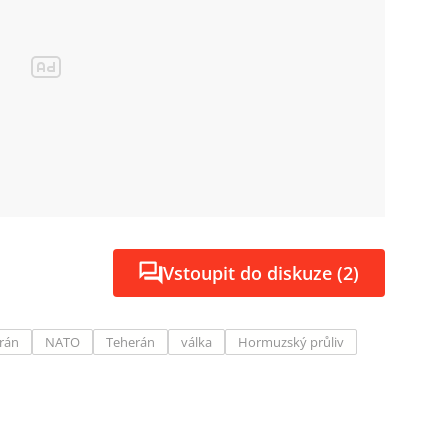
Vstoupit do diskuze (2)
Írán
NATO
Teherán
válka
Hormuzský průliv