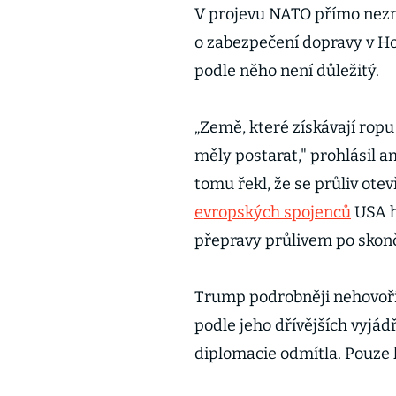
V projevu NATO přímo nezmí
o zabezpečení dopravy v H
podle něho není důležitý.
„Země, které získávají ropu
měly postarat," prohlásil a
tomu řekl, že se průliv otev
evropských spojenců
USA ho
přepravy průlivem po skonč
Trump podrobněji nehovořil
podle jeho dřívějších vyjádř
diplomacie odmítla. Pouze k