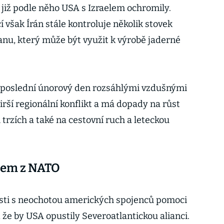
již podle něho USA s Izraelem ochromily.
však Írán stále kontroluje několik stovek
nu, který může být využit k výrobě jaderné
 poslední únorový den rozsáhlými vzdušnými
širší regionální konflikt a má dopady na růst
trzích a také na cestovní ruch a leteckou
dem z NATO
osti s neochotou amerických spojenců pomoci
, že by USA opustily Severoatlantickou alianci.