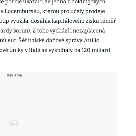
e policie ukázalo, že jedna z holdingových
 v Lucembursku, kterou pro účely prodeje
up využila, dosáhla kapitálového zisku téměř
liardy korun). Z toho vychází i nezaplacená
nů eur. Šéf italské daňové správy Attilio
ové úniky v Itálii se vyšplhaly na 120 miliard