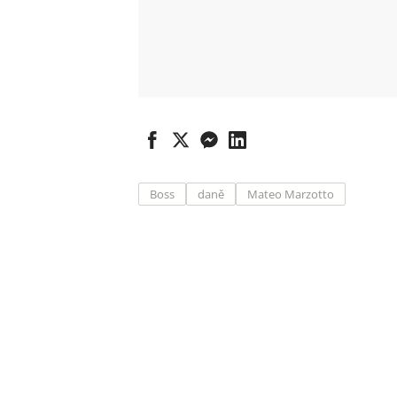
Boss
daně
Mateo Marzotto