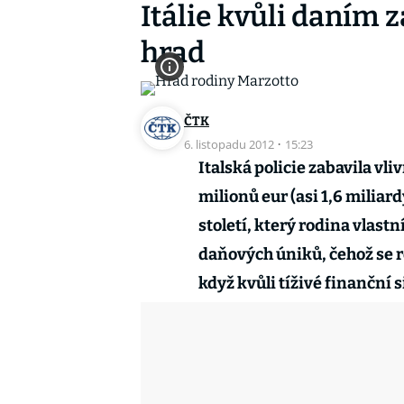
Itálie kvůli daním 
hrad
ČTK
6. listopadu 2012
·
15:23
Italská policie zabavila vl
milionů eur (asi 1,6 miliard
století, který rodina vlastn
daňových úniků, čehož se ro
když kvůli tíživé finanční 