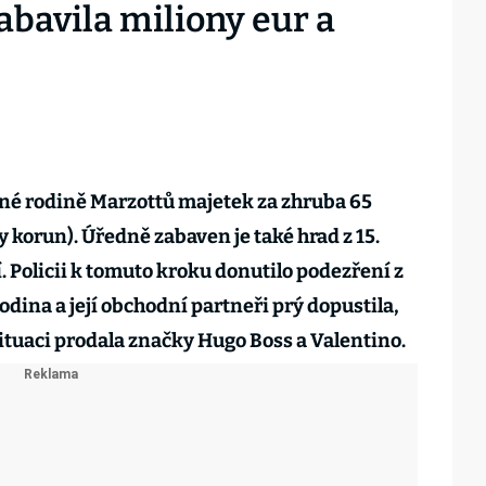
zabavila miliony eur a
ivné rodině Marzottů majetek za zhruba 65
y korun). Úředně zabaven je také hrad z 15.
í. Policii k tomuto kroku donutilo podezření z
dina a její obchodní partneři prý dopustila,
situaci prodala značky Hugo Boss a Valentino.