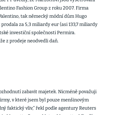
alentino Fashion Group z roku 2007. Firma
u Valentino, tak německý módní dům Hugo
prodala za 5,3 miliardy eur (asi 133,7 miliardy
ské investiční společnosti Permira.
 že z prodeje neodvedli daň.
 rozhodnutí zabavit majetek. Nicméně považuji
 firmy, v které jsem byl pouze menšinovým
ý faktický vliv,“ řekl podle agentury Reuters