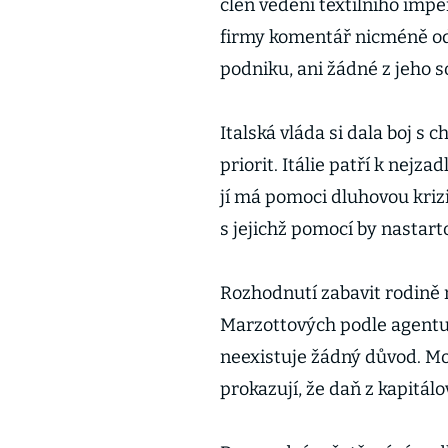
člen vedení textilního imp
firmy komentář nicméně odm
podniku, ani žádné z jeho s
Italská vláda si dala boj s 
priorit. Itálie patří k nej
jí má pomoci dluhovou krizi
s jejichž pomocí by nastart
Rozhodnutí zabavit rodině 
Marzottových podle agentu
neexistuje žádný důvod. M
prokazují, že daň z kapitál