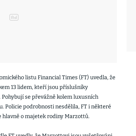
omického listu Financial Times (FT) uvedla, že
em 13 lidem, kteří jsou příslušníky
i. Pohybují se převážně kolem luxusních
. Policie podrobnosti nesdělila, FT i některé
e hlavně o majetek rodiny Marzottů.
le FT uvedly, že Marzottovi jsou vyšetřováni