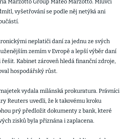
éria Marzotto Group Mateo Marzotto. Mluvčí
ítl, vyšetřování se podle něj netýká ani
oučástí.
chronickými neplatiči daní za jednu ze svých
zadluženějším zemím v Evropě a lepší výběr daní
 řešit. Kabinet zároveň hledá finanční zdroje,
oval hospodářský růst.
majetek vydala milánská prokuratura. Právníci
ry Reuters uvedli, že k takovému kroku
ohou prý předložit dokumenty z bank, které
ových zisků byla přiznána i zaplacena.