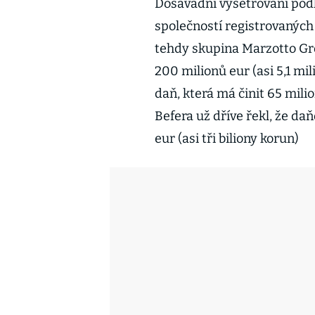
Dosavadní vyšetřování podl
společností registrovaných
tehdy skupina Marzotto Gro
200 milionů eur (asi 5,1 mi
daň, která má činit 65 milio
Befera už dříve řekl, že daň
eur (asi tři biliony korun)