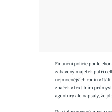
Finanční policie podle ekon
zabavený majetek patří celk
nejmocnějších rodin v Itáli
značek v textilním průmyslu
agentury ale napsaly, že jd
Dva informované zdroje pod