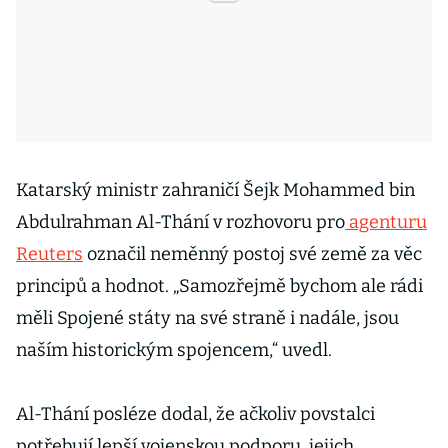
Katarský ministr zahraničí Šejk Mohammed bin
Abdulrahman Al-Thání v rozhovoru pro
agenturu
Reuters
označil neměnný postoj své země za věc
principů a hodnot. „Samozřejmě bychom ale rádi
měli Spojené státy na své straně i nadále, jsou
naším historickým spojencem,“ uvedl.
Al-Thání posléze dodal, že ačkoliv povstalci
potřebují lepší vojenskou podporu, jejich