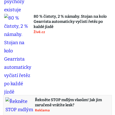
80 % čistoty, 2 % námahy. Stojan na kolo
Gearrista automaticky vyčistí řetěz po
každé jízdě
Živě.cz
Řekněte STOP mdlým vlasům! Jak jim
zaručeně vrátíte lesk?
Reklama