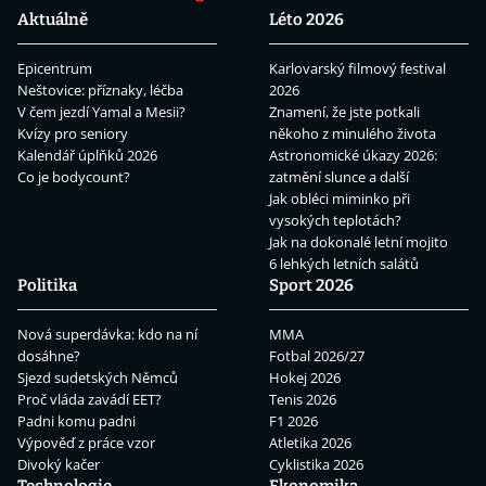
Aktuálně
Léto 2026
Epicentrum
Karlovarský filmový festival
Neštovice: příznaky, léčba
2026
V čem jezdí Yamal a Mesii?
Znamení, že jste potkali
Kvízy pro seniory
někoho z minulého života
Kalendář úplňků 2026
Astronomické úkazy 2026:
Co je bodycount?
zatmění slunce a další
Jak obléci miminko při
vysokých teplotách?
Jak na dokonalé letní mojito
6 lehkých letních salátů
Politika
Sport 2026
Nová superdávka: kdo na ní
MMA
dosáhne?
Fotbal 2026/27
Sjezd sudetských Němců
Hokej 2026
Proč vláda zavádí EET?
Tenis 2026
Padni komu padni
F1 2026
Výpověď z práce vzor
Atletika 2026
Divoký kačer
Cyklistika 2026
Technologie
Ekonomika