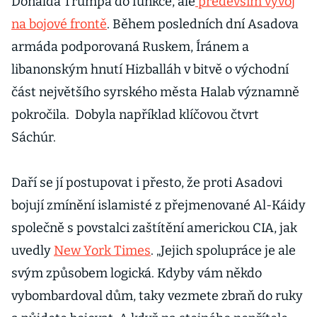
Donalda Trumpa do funkce, ale
především vývoj
na bojové frontě
. Během posledních dní Asadova
armáda podporovaná Ruskem, Íránem a
libanonským hnutí Hizballáh v bitvě o východní
část největšího syrského města Halab významně
pokročila. Dobyla například klíčovou čtvrt
Sáchúr.
Daří se jí postupovat i přesto, že proti Asadovi
bojují zmínění islamisté z přejmenované Al-Káidy
společně s povstalci zaštítění americkou CIA, jak
uvedly
New York Times
. „Jejich spolupráce je ale
svým způsobem logická. Kdyby vám někdo
vybombardoval dům, taky vezmete zbraň do ruky