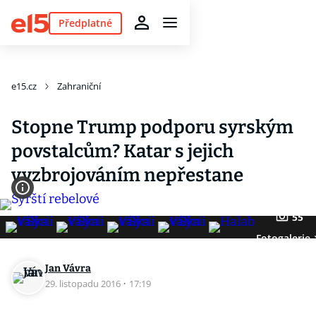
Předplatné
e15.cz
Zahraniční
Stopne Trump podporu syrským
povstalcům? Katar s jejich
vyzbrojováním nepřestane
55
Fotogalerie
Jan Vávra
29. listopadu 2016
·
17:19