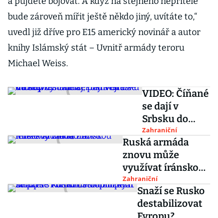
a půjdete bojovat. A když na stejného nepřítele
bude zároveň mířit ještě někdo jiný, uvítáte to,“
uvedl již dříve pro E15 americký novinář a autor
knihy Islámský stát – Uvnitř armády teroru
Michael Weiss.
VIDEO: Číňané
se dají v
Srbsku do
stavby dálnic.
Zahraniční
Ruská armáda
Postavili už
znovu může
most přes
využívat íránskou
Dunaj,
leteckou základnu
Zahraniční
podívejte se
Snaží se Rusko
na něj
destabilizovat
Evropu?