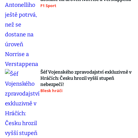
F1 Sport
Šéf Vojenského zpravodajství exkluzivně v
Hráčích: Česku hrozil vyšší stupeň
nebezpečí!
Blesk hráči