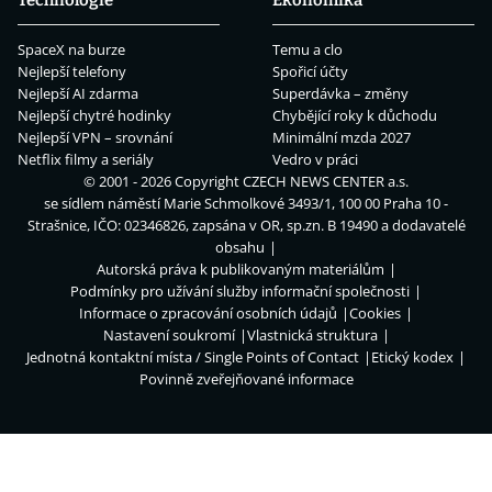
SpaceX na burze
Temu a clo
Nejlepší telefony
Spořicí účty
Nejlepší AI zdarma
Superdávka – změny
Nejlepší chytré hodinky
Chybějící roky k důchodu
Nejlepší VPN – srovnání
Minimální mzda 2027
Netflix filmy a seriály
Vedro v práci
© 2001 - 2026 Copyright
CZECH NEWS CENTER a.s.
se sídlem náměstí Marie Schmolkové 3493/1, 100 00 Praha 10 -
Strašnice, IČO: 02346826, zapsána v OR, sp.zn. B 19490 a dodavatelé
obsahu
Autorská práva k publikovaným materiálům
Podmínky pro užívání služby informační společnosti
Informace o zpracování osobních údajů
Cookies
Nastavení soukromí
Vlastnická struktura
Jednotná kontaktní místa / Single Points of Contact
Etický kodex
Povinně zveřejňované informace