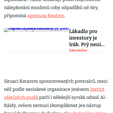
nálepkování muslimů coby odpadlíků od víry,
připomíná
agentura Reuters
.
Lákadlo pro
investory je
Irák. Prý není
tak rozmazlený
Zahraniční
jako ropné
velmoci Zálivu
Situaci Katarem sponzorovaných povstalců, mezi
něž podle neziskové organizace jménem
Institit
válečných studií
patří i někdejší syrská odnož Al-
Káidy, ovšem nemusí zkomplikovat jen nástup