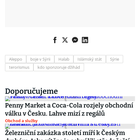
Aleppo
boje v Sýrii
Halab
Islámský stát
Sýrie
terorismus
kdo sponzoruje džihád
Doporučujeme
Penny Market a Coca-Cola rozjely obchodní
válku v Česku. Lahve mizí z regálů
Obchod a služby
Železniční zakázka století míří k Českým