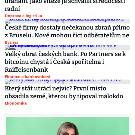
drahám. Jako vítěze je schválili středočeští
radní
Doprava a logistika
České firmy dostaly nečekanou zbraň přímo
z Bruselu. Nově mohou říct odběratelům ne
Byznys
Velký obrat českých bank. Po Partners se k
bitcoinu chystá i Česká spořitelna i
Raiffeisenbank
Finance a bankovnictví
Který stát utrácí nejvíc? První místo
obsadila země, kterou by tipoval málokdo
Ekonomika