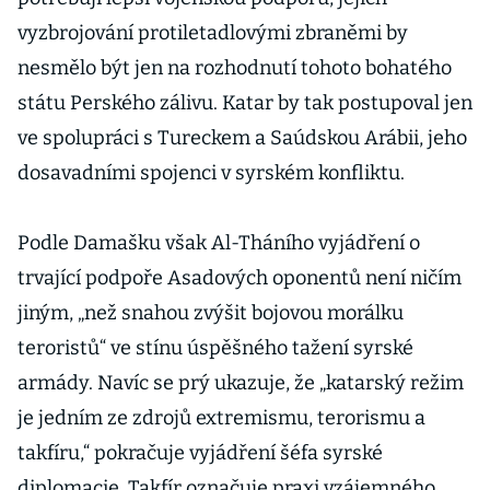
vyzbrojování protiletadlovými zbraněmi by
nesmělo být jen na rozhodnutí tohoto bohatého
státu Perského zálivu. Katar by tak postupoval jen
ve spolupráci s Tureckem a Saúdskou Arábii, jeho
dosavadními spojenci v syrském konfliktu.
Podle Damašku však Al-Tháního vyjádření o
trvající podpoře Asadových oponentů není ničím
jiným, „než snahou zvýšit bojovou morálku
teroristů“ ve stínu úspěšného tažení syrské
armády. Navíc se prý ukazuje, že „katarský režim
je jedním ze zdrojů extremismu, terorismu a
takfíru,“ pokračuje vyjádření šéfa syrské
diplomacie. Takfír označuje praxi vzájemného