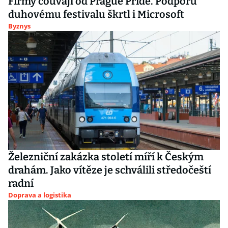
Firmy couvají od Prague Pride. Podporu
duhovému festivalu škrtl i Microsoft
Byznys
Železniční zakázka století míří k Českým
drahám. Jako vítěze je schválili středočeští
radní
Doprava a logistika