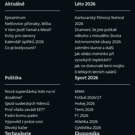
Aktuálně
Léto 2026
Epicentrum
Karlovarský filmový festival
Neštovice: příznaky, léčba
2026
V čem jezdí Yamal a Mesii?
Znamení, že jste potkali
Kvízy pro seniory
někoho z minulého života
Kalendář úplňků 2026
Astronomické úkazy 2026:
Co je bodycount?
zatmění slunce a další
Jak obléci miminko při
vysokých teplotách?
Jak na dokonalé letní mojito
6 lehkých letních salátů
Politika
Sport 2026
Nová superdávka: kdo na ní
MMA
dosáhne?
Fotbal 2026/27
Sjezd sudetských Němců
Hokej 2026
Proč vláda zavádí EET?
Tenis 2026
Padni komu padni
F1 2026
Výpověď z práce vzor
Atletika 2026
Divoký kačer
Cyklistika 2026
Technologie
Ekonomika