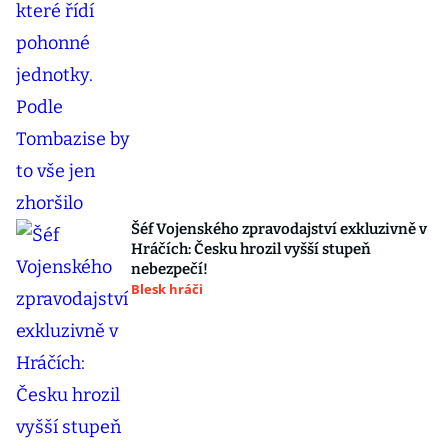
Šéf Vojenského zpravodajství exkluzivně v
Hráčích: Česku hrozil vyšší stupeň
nebezpečí!
Blesk hráči