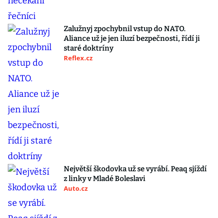
Zalužnyj zpochybnil vstup do NATO.
Aliance už je jen iluzí bezpečnosti, řídí ji
staré doktríny
Reflex.cz
Největší škodovka už se vyrábí. Peaq sjíždí
z linky v Mladé Boleslavi
Auto.cz