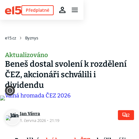
Předplatné
e15.cz
Byznys
Aktualizováno
Beneš dostal svolení k rozdělení
ČEZ, akcionáři schválili i
dividendu
Jan Vávra
2
1. června 2026
·
21:19