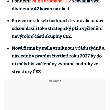
Pondělní
valná hromada ČEZ
schválila výši
dividendy 42 korun na akcii.
Po více než deseti hodinách trvání akcionáři
odsouhlasili také strategický plán vyčlenění
nevýrobní části skupiny ČEZ.
Nová firma by měla vzniknout v řádu týdnů a
následně v prvním čtvrtletí roku 2027 by do
ní měly být začleněny vybrané podniky ze
struktury ČEZ