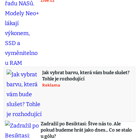
Živě.cz
Jak vybrat barvu, která vám bude slušet?
Tohle je rozhodující
Reklama
Zadražil po Besiktasi: Štve nás to. Ale
pokud budeme hrát jako dnes... Co se stalo
u gólu?