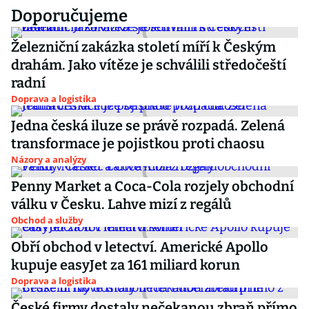
Doporučujeme
Železniční zakázka století míří k Českým
drahám. Jako vítěze je schválili středočeští
radní
Doprava a logistika
Jedna česká iluze se právě rozpadá. Zelená
transformace je pojistkou proti chaosu
Názory a analýzy
Penny Market a Coca-Cola rozjely obchodní
válku v Česku. Lahve mizí z regálů
Obchod a služby
Obří obchod v letectví. Americké Apollo
kupuje easyJet za 161 miliard korun
Doprava a logistika
České firmy dostaly nečekanou zbraň přímo