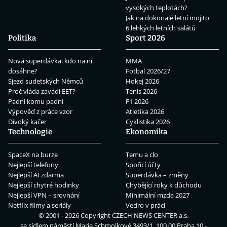
vysokých teplotách?
Jak na dokonalé letní mojito
6 lehkých letních salátů
Politika
Sport 2026
Nová superdávka: kdo na ní
MMA
dosáhne?
Fotbal 2026/27
Sjezd sudetských Němců
Hokej 2026
Proč vláda zavádí EET?
Tenis 2026
Padni komu padni
F1 2026
Výpověď z práce vzor
Atletika 2026
Divoký kačer
Cyklistika 2026
Technologie
Ekonomika
SpaceX na burze
Temu a clo
Nejlepší telefony
Spořicí účty
Nejlepší AI zdarma
Superdávka – změny
Nejlepší chytré hodinky
Chybějící roky k důchodu
Nejlepší VPN – srovnání
Minimální mzda 2027
Netflix filmy a seriály
Vedro v práci
© 2001 - 2026 Copyright
CZECH NEWS CENTER a.s.
se sídlem náměstí Marie Schmolkové 3493/1, 100 00 Praha 10 -