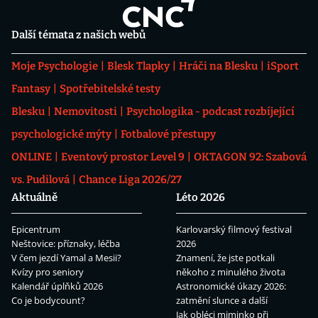
Další témata z našich webů
Moje Psychologie
Blesk Tlapky
Hráči na Blesku
iSport
Fantasy
Spotřebitelské testy
Blesku
Nemovitosti
Psychologika - podcast rozbíjející
psychologické mýty
Fotbalové přestupy
ONLINE
Eventový prostor Level 9
OKTAGON 92: Szabová
vs. Pudilová
Chance Liga 2026/27
Aktuálně
Léto 2026
Epicentrum
Karlovarský filmový festival
Neštovice: příznaky, léčba
2026
V čem jezdí Yamal a Mesii?
Znamení, že jste potkali
Kvízy pro seniory
někoho z minulého života
Kalendář úplňků 2026
Astronomické úkazy 2026:
Co je bodycount?
zatmění slunce a další
Jak obléci miminko při