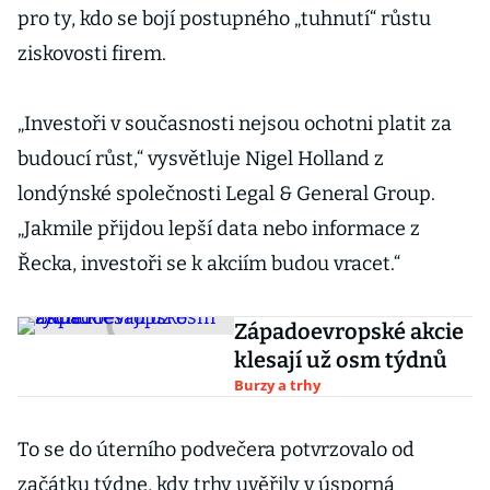
pro ty, kdo se bojí postupného „tuhnutí“ růstu
ziskovosti firem.
„Investoři v současnosti nejsou ochotni platit za
budoucí růst,“ vysvětluje Nigel Holland z
londýnské společnosti Legal & General Group.
„Jakmile přijdou lepší data nebo informace z
Řecka, investoři se k akciím budou vracet.“
Západoevropské akcie
klesají už osm týdnů
Burzy a trhy
To se do úterního podvečera potvrzovalo od
začátku týdne, kdy trhy uvěřily v úsporná