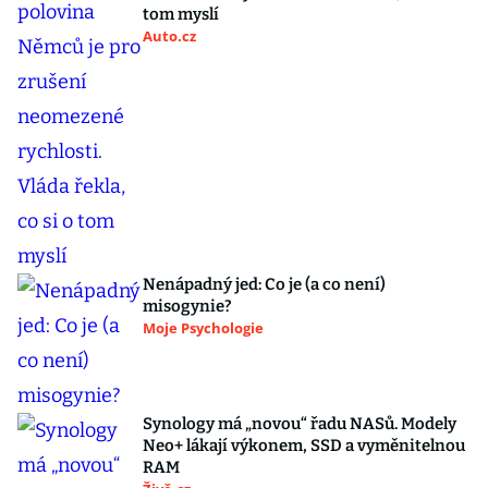
tom myslí
Auto.cz
Nenápadný jed: Co je (a co není)
misogynie?
Moje Psychologie
Synology má „novou“ řadu NASů. Modely
Neo+ lákají výkonem, SSD a vyměnitelnou
RAM