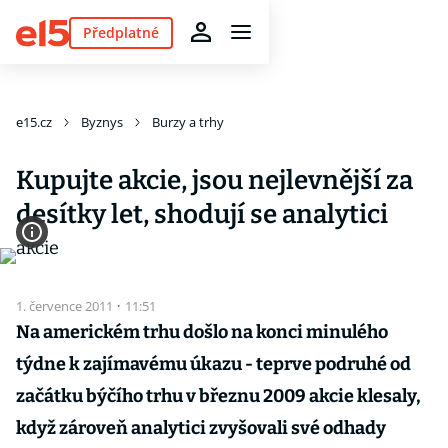
Předplatné
e15.cz
Byznys
Burzy a trhy
Kupujte akcie, jsou nejlevnější za
desítky let, shodují se analytici
1. července 2011
·
11:51
Na americkém trhu došlo na konci minulého
týdne k zajímavému úkazu - teprve podruhé od
začátku býčího trhu v březnu 2009 akcie klesaly,
když zároveň analytici zvyšovali své odhady