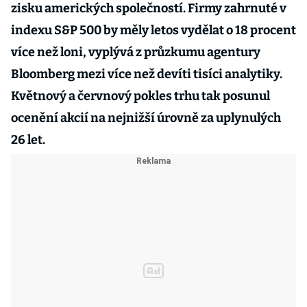
zisku amerických společností. Firmy zahrnuté v
indexu S&P 500 by měly letos vydělat o 18 procent
více než loni, vyplývá z průzkumu agentury
Bloomberg mezi více než devíti tisíci analytiky.
Květnový a červnový pokles trhu tak posunul
ocenění akcií na nejnižší úrovně za uplynulých
26 let.