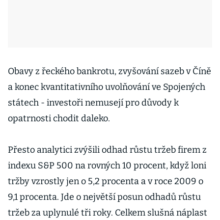
Obavy z řeckého bankrotu, zvyšování sazeb v Číně
a konec kvantitativního uvolňování ve Spojených
státech - investoři nemusejí pro důvody k
opatrnosti chodit daleko.
Přesto analytici zvýšili odhad růstu tržeb firem z
indexu S&P 500 na rovných 10 procent, když loni
tržby vzrostly jen o 5,2 procenta a v roce 2009 o
9,1 procenta. Jde o největší posun odhadů růstu
tržeb za uplynulé tři roky. Celkem slušná náplast