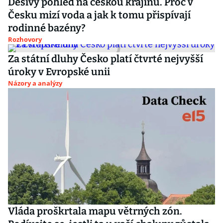
Děsivý pohled na českou krajinu. Proč v
Česku mizí voda a jak k tomu přispívají
rodinné bazény?
Rozhovory
Za státní dluhy Česko platí čtvrté nejvyšší
úroky v Evropské unii
Názory a analýzy
Vláda proškrtala mapu větrných zón.