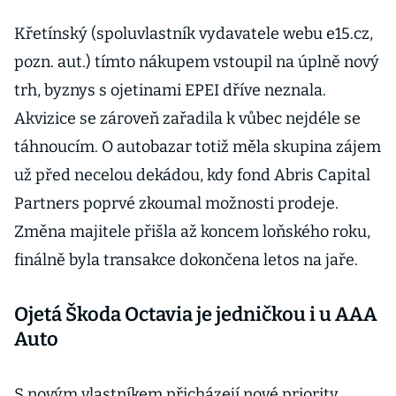
Křetínský (spoluvlastník vydavatele webu e15.cz,
pozn. aut.) tímto nákupem vstoupil na úplně nový
trh, byznys s ojetinami EPEI dříve neznala.
Akvizice se zároveň zařadila k vůbec nejdéle se
táhnoucím. O autobazar totiž měla skupina zájem
už před necelou dekádou, kdy fond Abris Capital
Partners poprvé zkoumal možnosti prodeje.
Změna majitele přišla až koncem loňského roku,
finálně byla transakce dokončena letos na jaře.
Ojetá Škoda Octavia je jedničkou i u AAA
Auto
S novým vlastníkem přicházejí nové priority,