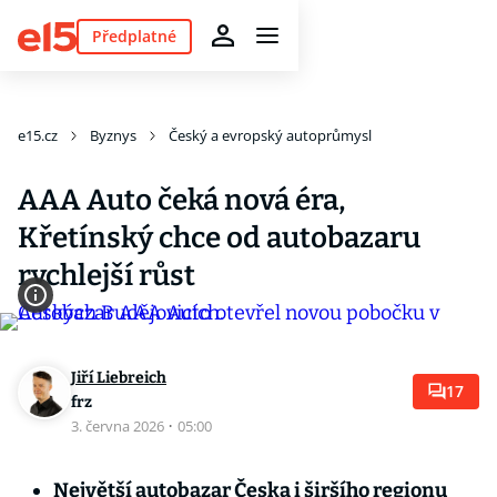
Předplatné
e15.cz
Byznys
Český a evropský autoprůmysl
AAA Auto čeká nová éra,
Křetínský chce od autobazaru
rychlejší růst
Jiří Liebreich
17
frz
3. června 2026
·
05:00
Největší autobazar Česka i širšího regionu