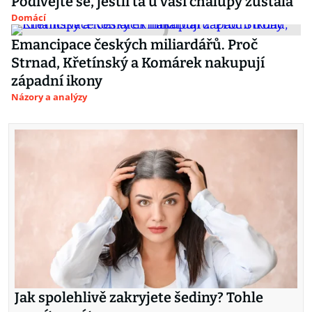
Podívejte se, jestli ta u vaší chalupy zůstala
Domácí
Emancipace českých miliardářů. Proč
Strnad, Křetínský a Komárek nakupují
západní ikony
Názory a analýzy
Jak spolehlivě zakryjete šediny? Tohle