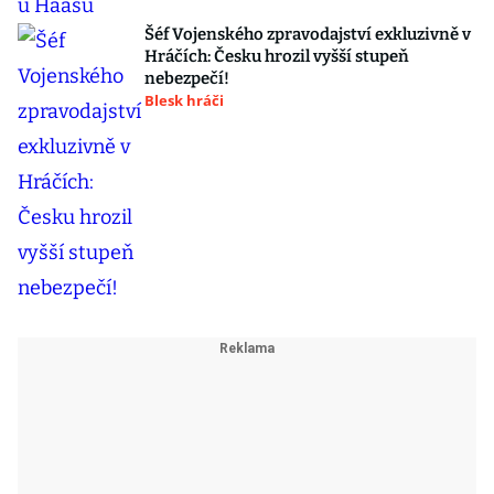
Šéf Vojenského zpravodajství exkluzivně v
Hráčích: Česku hrozil vyšší stupeň
nebezpečí!
Blesk hráči