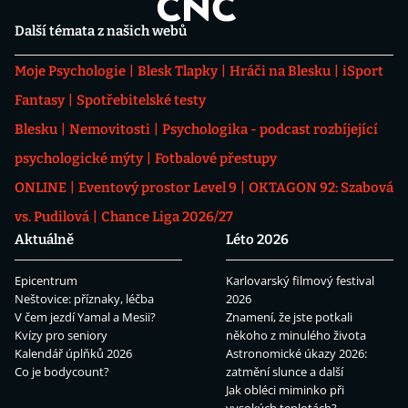
Další témata z našich webů
Moje Psychologie
Blesk Tlapky
Hráči na Blesku
iSport
Fantasy
Spotřebitelské testy
Blesku
Nemovitosti
Psychologika - podcast rozbíjející
psychologické mýty
Fotbalové přestupy
ONLINE
Eventový prostor Level 9
OKTAGON 92: Szabová
vs. Pudilová
Chance Liga 2026/27
Aktuálně
Léto 2026
Epicentrum
Karlovarský filmový festival
Neštovice: příznaky, léčba
2026
V čem jezdí Yamal a Mesii?
Znamení, že jste potkali
Kvízy pro seniory
někoho z minulého života
Kalendář úplňků 2026
Astronomické úkazy 2026:
Co je bodycount?
zatmění slunce a další
Jak obléci miminko při
vysokých teplotách?