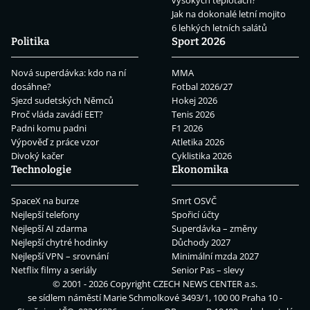
Jak na dokonalé letní mojito
6 lehkých letních salátů
Politika
Sport 2026
Nová superdávka: kdo na ní
MMA
dosáhne?
Fotbal 2026/27
Sjezd sudetských Němců
Hokej 2026
Proč vláda zavádí EET?
Tenis 2026
Padni komu padni
F1 2026
Výpověď z práce vzor
Atletika 2026
Divoký kačer
Cyklistika 2026
Technologie
Ekonomika
SpaceX na burze
Smrt OSVČ
Nejlepší telefony
Spořicí účty
Nejlepší AI zdarma
Superdávka – změny
Nejlepší chytré hodinky
Důchody 2027
Nejlepší VPN – srovnání
Minimální mzda 2027
Netflix filmy a seriály
Senior Pas – slevy
© 2001 - 2026 Copyright
CZECH NEWS CENTER a.s.
se sídlem náměstí Marie Schmolkové 3493/1, 100 00 Praha 10 -