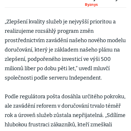
Mail končí se
Byznys
sobotním
doručováním
„Zlepšení kvality služeb je nejvyšší prioritou a
obyčejných
realizujeme rozsáhlý program změn
dopisů
prostřednictvím zavádění našeho nového modelu
doručování, který je základem našeho plánu na
zlepšení, podpořeného investicí ve výši 500
milionů liber po dobu pěti let,“ uvedl mluvčí
společnosti podle serveru Independent.
Podle regulátora pošta dosáhla určitého pokroku,
ale zavádění reforem v doručování trvalo téměř
rok a úroveň služeb zůstala nepřijatelná. „Sdílíme
hlubokou frustraci zákazníků, kteří zmeškali