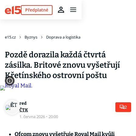
Předplatné
e15.cz
Byznys
Doprava a logistika
Pozdě dorazila každá čtvrtá
zásilka. Britové znovu vyšetřují
Křetínského ostrovní poštu
red
2
ČTK
1. června 2026
·
20:00
Ofcom znovu vyšetřuje Royal Mail kvůli