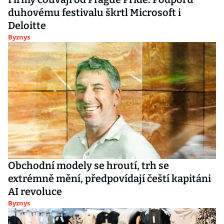
duhovému festivalu škrtl Microsoft i
Deloitte
Byznys
Obchodní modely se hroutí, trh se
extrémně mění, předpovídají čeští kapitáni
AI revoluce
Byznys