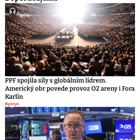
PPF spojila síly s globálním lídrem.
Americký obr povede provoz O2 areny i Fora
Karlín
Byznys