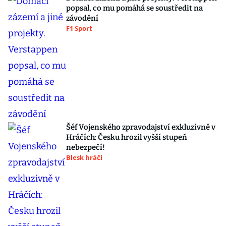
popsal, co mu pomáhá se soustředit na
závodění
F1 Sport
Šéf Vojenského zpravodajství exkluzivně v
Hráčích: Česku hrozil vyšší stupeň
nebezpečí!
Blesk hráči