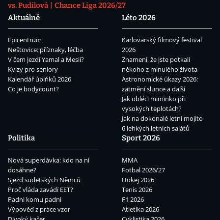
vs. Pudilová
Chance Liga 2026/27
Aktuálně
Léto 2026
Epicentrum
Karlovarský filmový festival
Neštovice: příznaky, léčba
2026
V čem jezdí Yamal a Mesii?
Znamení, že jste potkali
Kvízy pro seniory
někoho z minulého života
Kalendář úplňků 2026
Astronomické úkazy 2026:
Co je bodycount?
zatmění slunce a další
Jak obléci miminko při
vysokých teplotách?
Jak na dokonalé letní mojito
6 lehkých letních salátů
Politika
Sport 2026
Nová superdávka: kdo na ní
MMA
dosáhne?
Fotbal 2026/27
Sjezd sudetských Němců
Hokej 2026
Proč vláda zavádí EET?
Tenis 2026
Padni komu padni
F1 2026
Výpověď z práce vzor
Atletika 2026
Divoký kačer
Cyklistika 2026