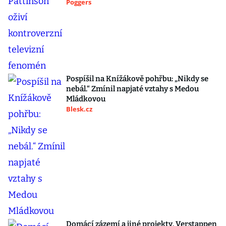
Poggers
Pospíšil na Knížákově pohřbu: „Nikdy se
nebál.“ Zmínil napjaté vztahy s Medou
Mládkovou
Blesk.cz
Domácí zázemí a jiné projekty. Verstappen