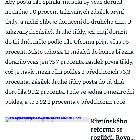
Aby pošta cíle splnila, musela by včas doručit
nejméně 90 procent takzvaných zásilek první
třídy, u nichž slibuje doručení do druhého dne. U
takzvaných zásilek druhé třídy, jež mají dorazit
do tří dnů, mělo podle cíle Ofcomu přijít včas 95
procent. Místo toho za 12 měsíců do konce března
dorazilo včas jen 75,7 procenta zásilek první třídy,
což je navíc meziroční pokles z předchozích 76,3
procenta. Zásilek druhé třídy pošta do tří dnů
doručila 90,2 procenta. I zde se jedná o meziroční
pokles, a to z 92,2 procenta v předchozím roce.
Křetínského
reforma se
rozjíždí. Royal