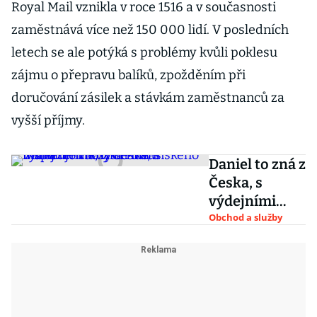
Royal Mail vznikla v roce 1516 a v současnosti
zaměstnává více než 150 000 lidí. V posledních
letech se ale potýká s problémy kvůli poklesu
zájmu o přepravu balíků, zpožděním při
doručování zásilek a stávkám zaměstnanců za
vyšší příjmy.
Daniel to zná z
Česka, s
výdejními
boxy se u vás
Obchod a služby
inspirujeme,
říká
Křetínského
manažer v
Royal Mail