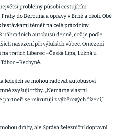
ejvětší problémy působí cestujícím
 Prahy do Berouna a opravy v Brně a okolí. Obě
přestávkami téměř na celé prázdniny.
68 náhradních autobusů denně, což je podle
ětších nasazení při výlukách vůbec. Omezení
i na tratích Liberec –Česká Lípa, Lužná u
Tábor –Bechyně.
na kolejích se mohou radovat autobusoví
amně zvyšují tržby. „Nemáme vlastní
partneři se rekrutují z výběrových řízení,“
mohou dráhy, ale Správa železniční dopravní