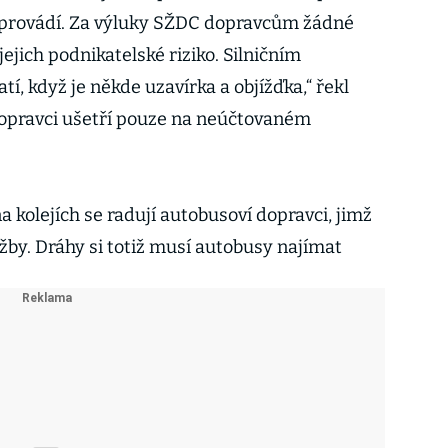
y provádí. Za výluky SŽDC dopravcům žádné
ejich podnikatelské riziko. Silničním
í, když je někde uzavírka a objížďka,“ řekl
Dopravci ušetří pouze na neúčtovaném
a kolejích se radují autobusoví dopravci, jimž
žby. Dráhy si totiž musí autobusy najímat