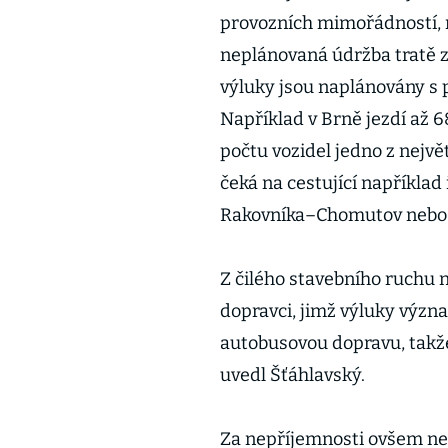
provozních mimořádností, n
neplánovaná údržba tratě z
výluky jsou naplánovány s 
Například v Brně jezdí až 
počtu vozidel jedno z nejv
čeká na cestující například 
Rakovníka–Chomutov nebo 
Z čilého stavebního ruchu 
dopravci, jimž výluky význ
autobusovou dopravu, takže 
uvedl Šťáhlavský.
Za nepříjemnosti ovšem ne