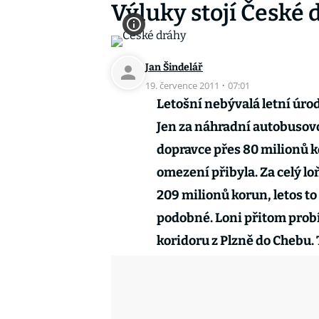
Výluky stojí České 
Jan Šindelář
19. července 2011
·
07:01
Letošní nebývalá letní úrod
Jen za náhradní autobusovo
dopravce přes 80 milionů 
omezení přibyla. Za celý lo
209 milionů korun, letos t
podobné. Loni přitom pro
koridoru z Plzně do Chebu. 