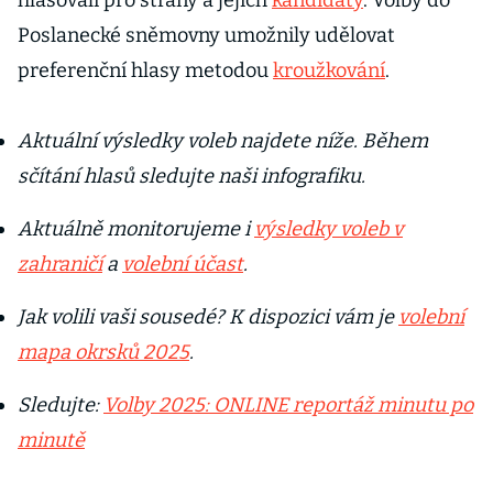
hlasovali pro strany a jejich
kandidáty
. Volby do
Poslanecké sněmovny umožnily udělovat
preferenční hlasy metodou
kroužkování
.
Aktuální výsledky voleb najdete níže. Během
sčítání hlasů sledujte naši infografiku.
Aktuálně monitorujeme i
výsledky voleb v
zahraničí
a
volební účast
.
Jak volili vaši sousedé? K dispozici vám je
volební
mapa okrsků 2025
.
Sledujte:
Volby 2025: ONLINE reportáž minutu po
minutě