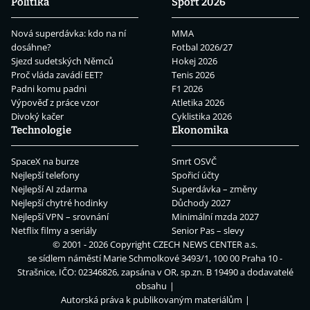
Politika
Sport 2026
Nová superdávka: kdo na ní
MMA
dosáhne?
Fotbal 2026/27
Sjezd sudetských Němců
Hokej 2026
Proč vláda zavádí EET?
Tenis 2026
Padni komu padni
F1 2026
Výpověď z práce vzor
Atletika 2026
Divoký kačer
Cyklistika 2026
Technologie
Ekonomika
SpaceX na burze
Smrt OSVČ
Nejlepší telefony
Spořicí účty
Nejlepší AI zdarma
Superdávka – změny
Nejlepší chytré hodinky
Důchody 2027
Nejlepší VPN – srovnání
Minimální mzda 2027
Netflix filmy a seriály
Senior Pas – slevy
© 2001 - 2026 Copyright
CZECH NEWS CENTER a.s.
se sídlem náměstí Marie Schmolkové 3493/1, 100 00 Praha 10 -
Strašnice, IČO: 02346826, zapsána v OR, sp.zn. B 19490 a dodavatelé
obsahu
Autorská práva k publikovaným materiálům