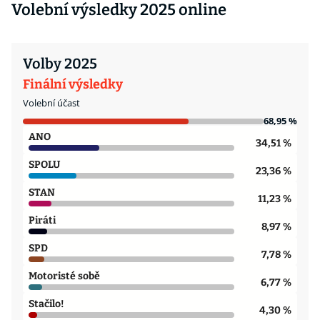
Volební výsledky 2025 online
Volby 2025
Finální výsledky
Volební účast
68,95 %
ANO
34,51 %
SPOLU
23,36 %
STAN
11,23 %
Piráti
8,97 %
SPD
7,78 %
Motoristé sobě
6,77 %
Stačilo!
4,30 %