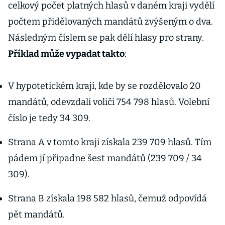
celkový počet platných hlasů v daném kraji vydělí
počtem přidělovaných mandátů zvýšeným o dva.
Následným číslem se pak dělí hlasy pro strany.
Příklad může vypadat takto
:
V hypotetickém kraji, kde by se rozdělovalo 20
mandátů, odevzdali voliči 754 798 hlasů. Volební
číslo je tedy 34 309.
Strana A v tomto kraji získala 239 709 hlasů. Tím
pádem jí připadne šest mandátů (239 709 / 34
309).
Strana B získala 198 582 hlasů, čemuž odpovídá
pět mandátů.