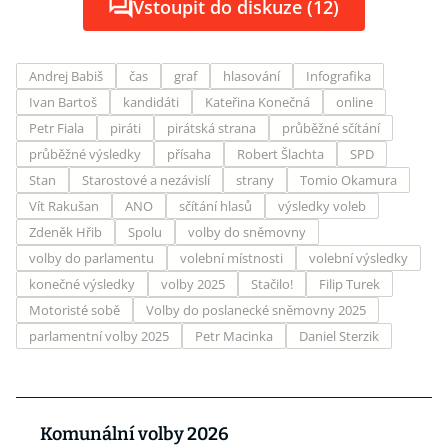
Vstoupit do diskuze (12)
Andrej Babiš
čas
graf
hlasování
Infografika
Ivan Bartoš
kandidáti
Kateřina Konečná
online
Petr Fiala
piráti
pirátská strana
průběžné sčítání
průběžné výsledky
přísaha
Robert Šlachta
SPD
Stan
Starostové a nezávislí
strany
Tomio Okamura
Vít Rakušan
ANO
sčítání hlasů
výsledky voleb
Zdeněk Hřib
Spolu
volby do sněmovny
volby do parlamentu
volební místnosti
volební výsledky
konečné výsledky
volby 2025
Stačilo!
Filip Turek
Motoristé sobě
Volby do poslanecké sněmovny 2025
parlamentní volby 2025
Petr Macinka
Daniel Sterzik
Komunální volby 2026