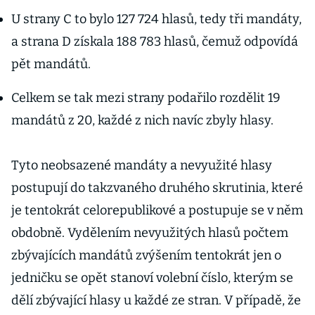
U strany C to bylo 127 724 hlasů, tedy tři mandáty,
a strana D získala 188 783 hlasů, čemuž odpovídá
pět mandátů.
Celkem se tak mezi strany podařilo rozdělit 19
mandátů z 20, každé z nich navíc zbyly hlasy.
Tyto neobsazené mandáty a nevyužité hlasy
postupují do takzvaného druhého skrutinia, které
je tentokrát celorepublikové a postupuje se v něm
obdobně. Vydělením nevyužitých hlasů počtem
zbývajících mandátů zvýšením tentokrát jen o
jedničku se opět stanoví volební číslo, kterým se
dělí zbývající hlasy u každé ze stran. V případě, že