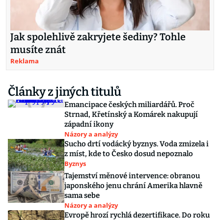
Jak spolehlivě zakryjete šediny? Tohle
musíte znát
Reklama
Články z jiných titulů
Emancipace českých miliardářů. Proč
Strnad, Křetínský a Komárek nakupují
západní ikony
Názory a analýzy
Sucho drtí vodácký byznys. Voda zmizela i
z míst, kde to Česko dosud nepoznalo
Byznys
Tajemství měnové intervence: obranou
japonského jenu chrání Amerika hlavně
sama sebe
Názory a analýzy
Evropě hrozí rychlá dezertifikace. Do roku