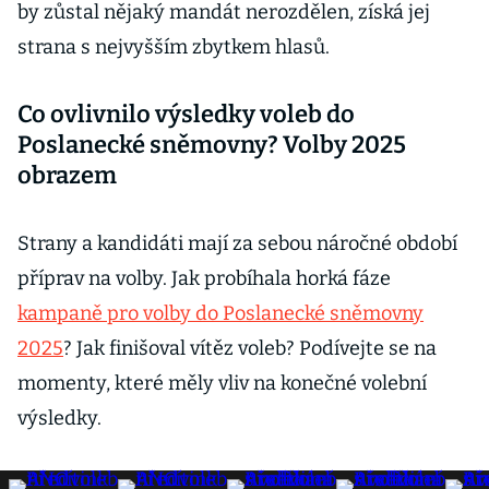
by zůstal nějaký mandát nerozdělen, získá jej
strana s nejvyšším zbytkem hlasů.
Co ovlivnilo výsledky voleb do
Poslanecké sněmovny? Volby 2025
obrazem
Strany a kandidáti mají za sebou náročné období
příprav na volby. Jak probíhala horká fáze
kampaně pro volby do Poslanecké sněmovny
2025
? Jak finišoval vítěz voleb? Podívejte se na
momenty, které měly vliv na konečné volební
výsledky.