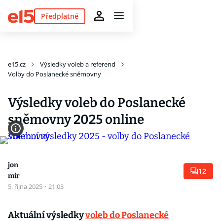
Předplatné
e15.cz
Výsledky voleb a referend
Volby do Poslanecké sněmovny
Výsledky voleb do Poslanecké
sněmovny 2025 online
jon
12
mir
5. října 2025
·
21:03
Aktuální výsledky
voleb do Poslanecké