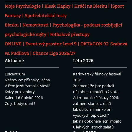
Moje Psychologie
Blesk Tlapky
Hráči na Blesku
iSport
Fantasy
Spotřebitelské testy
Blesku
Nemovitosti
Psychologika - podcast rozbíjející
psychologické mýty
Fotbalové přestupy
ONLINE
Eventový prostor Level 9
OKTAGON 92: Szabová
vs. Pudilová
Chance Liga 2026/27
Aktuálně
Léto 2026
Epicentrum
Karlovarský filmový festival
Neštovice: příznaky, léčba
2026
V čem jezdí Yamal a Mesii?
Znamení, že jste potkali
Kvízy pro seniory
někoho z minulého života
Kalendář úplňků 2026
Astronomické úkazy 2026:
Co je bodycount?
zatmění slunce a další
Jak obléci miminko při
vysokých teplotách?
Jak na dokonalé letní mojito
6 lehkých letních salátů