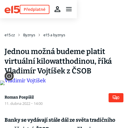
Předplatné
e15.cz
Byznys
e15 a byznys
Jednou možná budeme platit
virtuální kilowatthodinou, říká
Vladimír Vojtíšek z ČSOB
Roman Pospíšil
0
11. dubna 2022
·
14:00
Banky se vydávají stále dál ze světa tradičního