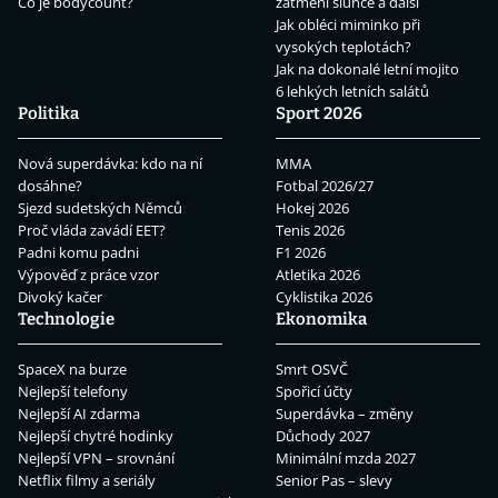
Co je bodycount?
zatmění slunce a další
Jak obléci miminko při
vysokých teplotách?
Jak na dokonalé letní mojito
6 lehkých letních salátů
Politika
Sport 2026
Nová superdávka: kdo na ní
MMA
dosáhne?
Fotbal 2026/27
Sjezd sudetských Němců
Hokej 2026
Proč vláda zavádí EET?
Tenis 2026
Padni komu padni
F1 2026
Výpověď z práce vzor
Atletika 2026
Divoký kačer
Cyklistika 2026
Technologie
Ekonomika
SpaceX na burze
Smrt OSVČ
Nejlepší telefony
Spořicí účty
Nejlepší AI zdarma
Superdávka – změny
Nejlepší chytré hodinky
Důchody 2027
Nejlepší VPN – srovnání
Minimální mzda 2027
Netflix filmy a seriály
Senior Pas – slevy