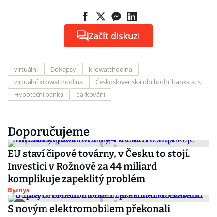
Začít diskuzi
virtuální
DoKapsy
kilowatthodina
virtuální kilowatthodina
Československá obchodní banka a. s.
Hypoteční banka
parkování
Doporučujeme
EU staví čipové továrny, v Česku to stojí.
Investici v Rožnově za 44 miliard
komplikuje zapeklitý problém
Byznys
S novým elektromobilem překonali