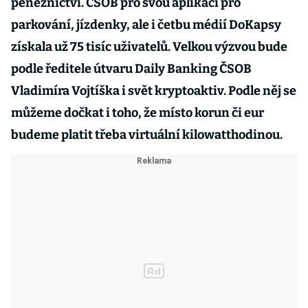
peněžnictví. ČSOB pro svou aplikaci pro
parkování, jízdenky, ale i četbu médií DoKapsy
získala už 75 tisíc uživatelů. Velkou výzvou bude
podle ředitele útvaru Daily Banking ČSOB
Vladimíra Vojtíška i svět kryptoaktiv. Podle něj se
můžeme dočkat i toho, že místo korun či eur
budeme platit třeba virtuální kilowatthodinou.