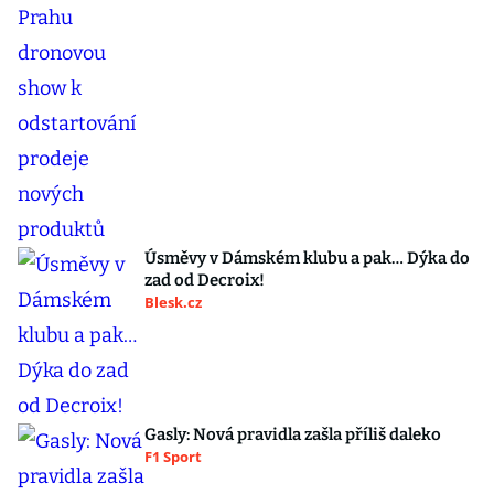
Úsměvy v Dámském klubu a pak… Dýka do
zad od Decroix!
Blesk.cz
Gasly: Nová pravidla zašla příliš daleko
F1 Sport