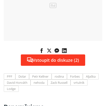
Vstoupit do diskuze (2)
PPF
Dolar
Petr Kellner
rodina
Forbes
Aljaška
David Horváth
nehoda
Zack Russell
vrtulník
Lodge