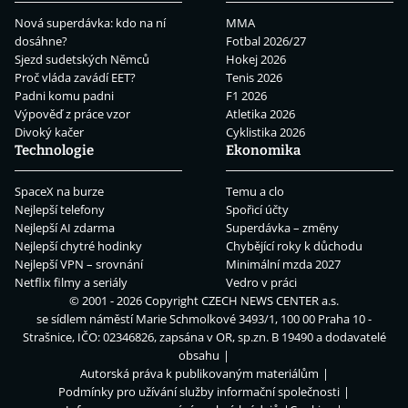
Nová superdávka: kdo na ní
MMA
dosáhne?
Fotbal 2026/27
Sjezd sudetských Němců
Hokej 2026
Proč vláda zavádí EET?
Tenis 2026
Padni komu padni
F1 2026
Výpověď z práce vzor
Atletika 2026
Divoký kačer
Cyklistika 2026
Technologie
Ekonomika
SpaceX na burze
Temu a clo
Nejlepší telefony
Spořicí účty
Nejlepší AI zdarma
Superdávka – změny
Nejlepší chytré hodinky
Chybějící roky k důchodu
Nejlepší VPN – srovnání
Minimální mzda 2027
Netflix filmy a seriály
Vedro v práci
© 2001 - 2026 Copyright
CZECH NEWS CENTER a.s.
se sídlem náměstí Marie Schmolkové 3493/1, 100 00 Praha 10 -
Strašnice, IČO: 02346826, zapsána v OR, sp.zn. B 19490 a dodavatelé
obsahu
Autorská práva k publikovaným materiálům
Podmínky pro užívání služby informační společnosti