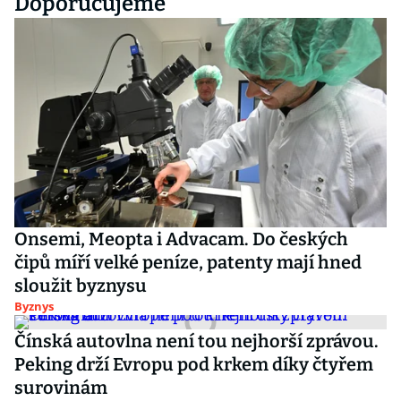
Doporučujeme
Onsemi, Meopta i Advacam. Do českých
čipů míří velké peníze, patenty mají hned
sloužit byznysu
Byznys
Čínská autovlna není tou nejhorší zprávou.
Peking drží Evropu pod krkem díky čtyřem
surovinám