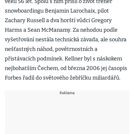
věku 56 let. Spolu s ním přišli o život trenér
snowboardingu Benjamin Larochaix, pilot
Zachary Russell a dva horští vůdci Gregory
Harms a Sean McManamy. Za nehodou podle
vyšetřování nestála technická závada, ale souhra
nešťastných náhod, povětrnostních a
přistávacích podmínek. Kellner byl s náskokem
nejbohatším Čechem, od března 2006 jej časopis
Forbes řadil do světového žebříčku miliardářů.