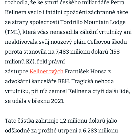
rozhodla, že ke smrti českého miliardáře Petra
Kellnera vedlo i fatální zpoždění záchranné akce
ze strany společnosti Tordrillo Mountain Lodge
(TML), která včas nenasadila záložní vrtulníky ani
neaktivovala svůj nouzový plán. Celkovou škodu
porota stanovila na 7,483 milionu dolarů (158
milionů Kč), řekl právní
zástupce
Kellnerových
František Honsa z
advokátní kanceláře BBH. Tragická nehoda
vrtulníku, při níž zemřel Kellner a čtyři další lidé,
se udála v březnu 2021.
Tato částka zahrnuje 1,2 milionu dolarů jako
odškodné za prožité utrpení a 6,283 milionu