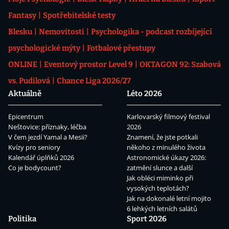
Fantasy
Spotřebitelské testy
Blesku
Nemovitosti
Psychologika - podcast rozbíjející
psychologické mýty
Fotbalové přestupy
ONLINE
Eventový prostor Level 9
OKTAGON 92: Szabová
vs. Pudilová
Chance Liga 2026/27
Aktuálně
Léto 2026
Epicentrum
Karlovarský filmový festival
Neštovice: příznaky, léčba
2026
V čem jezdí Yamal a Mesii?
Znamení, že jste potkali
Kvízy pro seniory
někoho z minulého života
Kalendář úplňků 2026
Astronomické úkazy 2026:
Co je bodycount?
zatmění slunce a další
Jak obléci miminko při
vysokých teplotách?
Jak na dokonalé letní mojito
6 lehkých letních salátů
Politika
Sport 2026