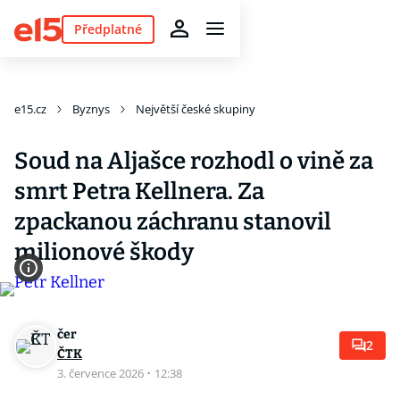
Předplatné
e15.cz
Byznys
Největší české skupiny
Soud na Aljašce rozhodl o vině za
smrt Petra Kellnera. Za
zpackanou záchranu stanovil
milionové škody
čer
2
ČTK
3. července 2026
·
12:38