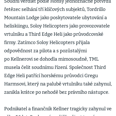
Soudní verdikt podle Honsy jednoznačně potvrdil
řetězec selhání tří klíčových subjektů, Tordrillo
Mountain Lodge jako poskytovatele ubytování a
heliskiingu, Soloy Helicopters jako provozovatele
vrtulníku a Third Edge Heli jako průvodcovské
firmy. Zatímco Soloy Helicopters přijala
odpovědnost za pilota a s pozůstalými
po Kellnerovi se dohodla mimosoudně, TML
musela čelit soudnímu řízení. Společnost Third
Edge Heli patřící horskému průvodci Gregu
Harmsovi, který na palubě vrtulníku také zahynul,
zanikla krátce po nehodě bez právního nástupce.
Podnikatel a finančník Kellner tragicky zahynul ve