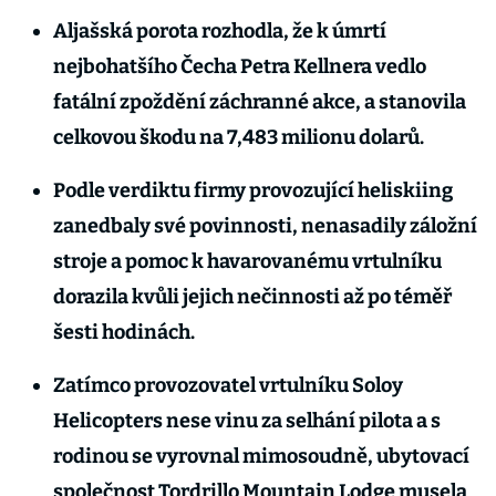
Aljašská porota rozhodla, že k úmrtí
nejbohatšího Čecha Petra Kellnera vedlo
fatální zpoždění záchranné akce, a stanovila
celkovou škodu na 7,483 milionu dolarů.
Podle verdiktu firmy provozující heliskiing
zanedbaly své povinnosti, nenasadily záložní
stroje a pomoc k havarovanému vrtulníku
dorazila kvůli jejich nečinnosti až po téměř
šesti hodinách.
Zatímco provozovatel vrtulníku Soloy
Helicopters nese vinu za selhání pilota a s
rodinou se vyrovnal mimosoudně, ubytovací
společnost Tordrillo Mountain Lodge musela