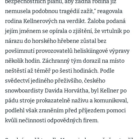
bezpečnostních plánů, aby žádná rodina již
nemusela podobnou tragédií zažít,“ reagovala
rodina Kellnerových na verdikt. Žaloba podaná
jejím jménem se opírala o zjištění, že vrtulník po
nárazu do horského hřebene zůstal bez
povšimnutí provozovatelů heliskiingové výpravy
několik hodin. Záchranný tým dorazil na místo
neštěstí až téměř po šesti hodinách. Podle
svědectví jediného přeživšího, českého
snowboardisty Davida Horvátha, byl Kellner po
pádu stroje prokazatelně naživu a komunikoval,
podlehl však zraněním před příjezdem pomoci
kvůli nečinnosti odpovědných firem.