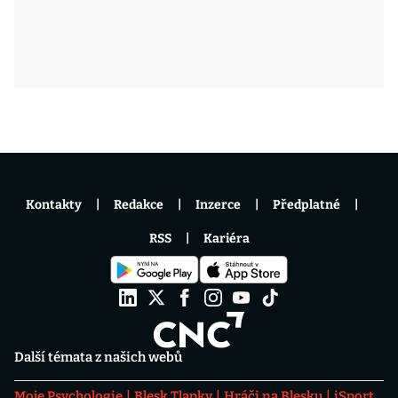
Kontakty
Redakce
Inzerce
Předplatné
RSS
Kariéra
Další témata z našich webů
Moje Psychologie
Blesk Tlapky
Hráči na Blesku
iSport