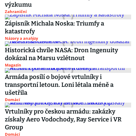
výzkumu
Zahraniční
Zápisník Michala Noska: Triumfy a
katastrofy
Názory a analýzy
Historická chvíle NASA: Dron Ingenuity
dokázal na Marsu vzlétnout
Magazín
Armáda posílí o bojové vrtulníky i
transportní letoun. Loni létala méně a
ušetřila
Domácí
Vrtulníky pro českou armádu: zakázky
získaly Aero Vodochody, Ray Service i VR
Group
Domácí