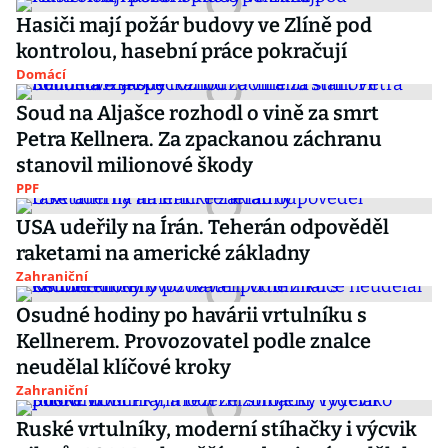
Hasiči mají požár budovy ve Zlíně pod
kontrolou, hasební práce pokračují
Domácí
Soud na Aljašce rozhodl o vině za smrt
Petra Kellnera. Za zpackanou záchranu
stanovil milionové škody
PPF
USA udeřily na Írán. Teherán odpověděl
raketami na americké základny
Zahraniční
Osudné hodiny po havárii vrtulníku s
Kellnerem. Provozovatel podle znalce
neudělal klíčové kroky
Zahraniční
Ruské vrtulníky, moderní stíhačky i výcvik