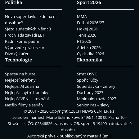
Politika
Sport 2026
Nová superdávka: kdo na ní
MMA
dosáhne?
Fotbal 2026/27
Sjezd sudetských Němců
Hokej 2026
Proč vláda zavádí EET?
Tenis 2026
Padni komu padni
F1 2026
Výpověď z práce vzor
Atletika 2026
Divoký kačer
Cyklistika 2026
Technologie
Ekonomika
SpaceX na burze
Smrt OSVČ
Nejlepší telefony
Spořicí účty
Nejlepší AI zdarma
Superdávka – změny
Nejlepší chytré hodinky
Důchody 2027
Nejlepší VPN – srovnání
Minimální mzda 2027
Netflix filmy a seriály
Senior Pas – slevy
© 2001 - 2026 Copyright
CZECH NEWS CENTER a.s.
se sídlem náměstí Marie Schmolkové 3493/1, 100 00 Praha 10 -
Strašnice, IČO: 02346826, zapsána v OR, sp.zn. B 19490 a dodavatelé
obsahu
Autorská práva k publikovaným materiálům