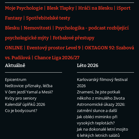
Moje Psychologie
Blesk Tlapky
Hráči na Blesku
iSport
Fantasy
Spotřebitelské testy
Blesku
Nemovitosti
Psychologika - podcast rozbíjející
psychologické mýty
Fotbalové přestupy
ONLINE
Eventový prostor Level 9
OKTAGON 92: Szabová
vs. Pudilová
Chance Liga 2026/27
Aktuálně
Léto 2026
Epicentrum
Karlovarský filmový festival
Neštovice: příznaky, léčba
2026
V čem jezdí Yamal a Mesii?
Znamení, že jste potkali
Kvízy pro seniory
někoho z minulého života
Kalendář úplňků 2026
Astronomické úkazy 2026:
Co je bodycount?
zatmění slunce a další
Jak obléci miminko při
vysokých teplotách?
Jak na dokonalé letní mojito
6 lehkých letních salátů