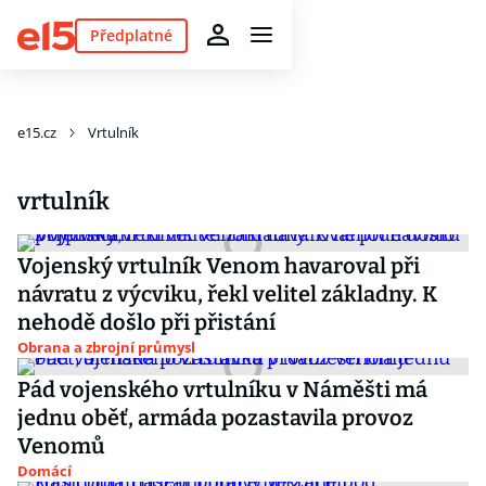
Předplatné
e15.cz
Vrtulník
vrtulník
Vojenský vrtulník Venom havaroval při
návratu z výcviku, řekl velitel základny. K
nehodě došlo při přistání
Obrana a zbrojní průmysl
Pád vojenského vrtulníku v Náměšti má
jednu oběť, armáda pozastavila provoz
Venomů
Domácí