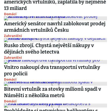
amerických vrtulníků, zaplatila by nejméně
13 miliard
Domácí
Americký senátor navrhl zablokovat prodej
armádních vrtulníků Česku
Zahraniční
Rusko zbrojí. Chystá největší nákupy v
dějinách svého letectva
Zahraniční
Vnitro nakoupí dva transportní vrtulníky
pro policii
Domácí
Bitevní vrtulník za stovky milionů spadl v
Náměšti z několika metrů
Domácí
Prohlédněte si netypickou helikoptéru s