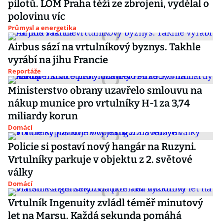
pilotů. LOM Praha těží ze zbrojení, vydělal o
polovinu víc
Průmysl a energetika
Airbus sází na vrtulníkový byznys. Takhle
vyrábí na jihu Francie
Reportáže
Ministerstvo obrany uzavřelo smlouvu na
nákup munice pro vrtulníky H-1 za 3,74
miliardy korun
Domácí
Policie si postaví nový hangár na Ruzyni.
Vrtulníky parkuje v objektu z 2. světové
války
Domácí
Vrtulník Ingenuity zvládl téměř minutový
let na Marsu. Každá sekunda pomáhá