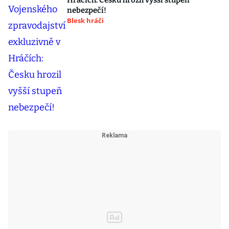
Hráčích: Česku hrozil vyšší stupeň
nebezpečí!
Blesk hráči