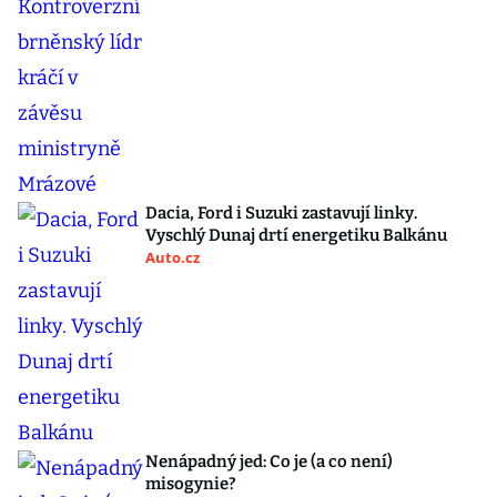
Dacia, Ford i Suzuki zastavují linky.
Vyschlý Dunaj drtí energetiku Balkánu
Auto.cz
Nenápadný jed: Co je (a co není)
misogynie?