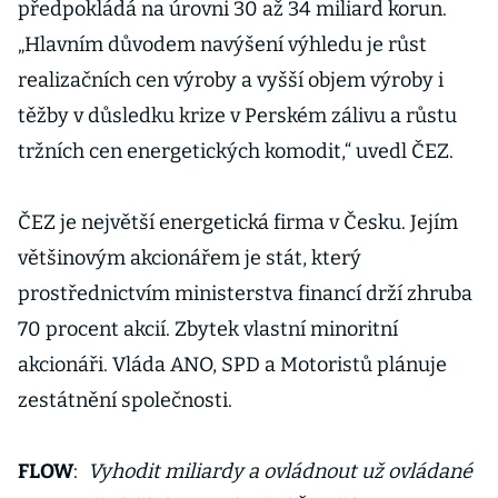
předpokládá na úrovni 30 až 34 miliard korun.
„Hlavním důvodem navýšení výhledu je růst
realizačních cen výroby a vyšší objem výroby i
těžby v důsledku krize v Perském zálivu a růstu
tržních cen energetických komodit,“ uvedl ČEZ.
ČEZ je největší energetická firma v Česku. Jejím
většinovým akcionářem je stát, který
prostřednictvím ministerstva financí drží zhruba
70 procent akcií. Zbytek vlastní minoritní
akcionáři. Vláda ANO, SPD a Motoristů plánuje
zestátnění společnosti.
FLOW
:
Vyhodit miliardy a ovládnout už ovládané