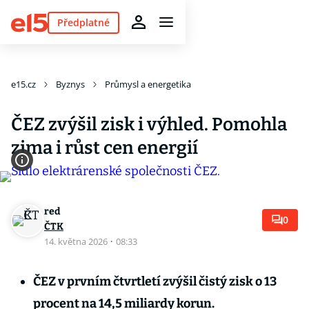
Předplatné
e15.cz
Byznys
Průmysl a energetika
ČEZ zvýšil zisk i výhled. Pomohla
zima i růst cen energií
red
0
ČTK
14. května 2026
·
08:33
ČEZ v prvním čtvrtletí zvýšil čistý zisk o 13
procent na 14,5 miliardy korun.