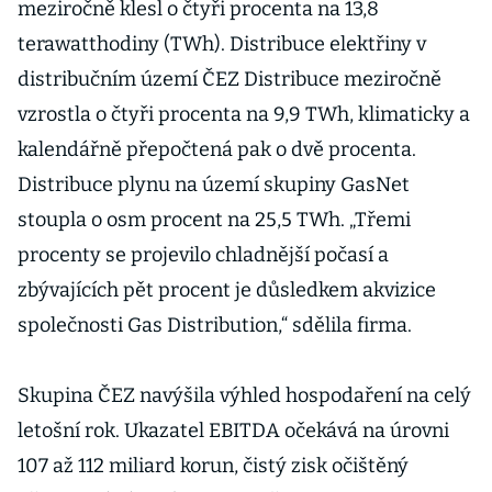
meziročně klesl o čtyři procenta na 13,8
terawatthodiny (TWh). Distribuce elektřiny v
distribučním území ČEZ Distribuce meziročně
vzrostla o čtyři procenta na 9,9 TWh, klimaticky a
kalendářně přepočtená pak o dvě procenta.
Distribuce plynu na území skupiny GasNet
stoupla o osm procent na 25,5 TWh. „Třemi
procenty se projevilo chladnější počasí a
zbývajících pět procent je důsledkem akvizice
společnosti Gas Distribution,“ sdělila firma.
Skupina ČEZ navýšila výhled hospodaření na celý
letošní rok. Ukazatel EBITDA očekává na úrovni
107 až 112 miliard korun, čistý zisk očištěný