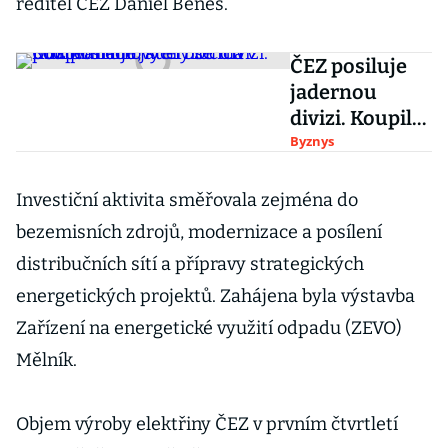
ředitel ČEZ Daniel Beneš.
ČEZ posiluje
jadernou
divizi. Koupil
firmu, který se
Byznys
má podílet na
nových
Investiční aktivita směřovala zejména do
blocích v
bezemisních zdrojů, modernizace a posílení
Dukovanech
distribučních sítí a přípravy strategických
energetických projektů. Zahájena byla výstavba
Zařízení na energetické využití odpadu (ZEVO)
Mělník.
Objem výroby elektřiny ČEZ v prvním čtvrtletí