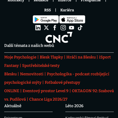
Kontakty
Redakce
Inzerce
Předplatné
RSS
Kariéra
Další témata z našich webů
Moje Psychologie
Blesk Tlapky
Hráči na Blesku
iSport
Fantasy
Spotřebitelské testy
Blesku
Nemovitosti
Psychologika - podcast rozbíjející
psychologické mýty
Fotbalové přestupy
ONLINE
Eventový prostor Level 9
OKTAGON 92: Szabová
vs. Pudilová
Chance Liga 2026/27
Aktuálně
Léto 2026
Epicentrum
Karlovarský filmový festival