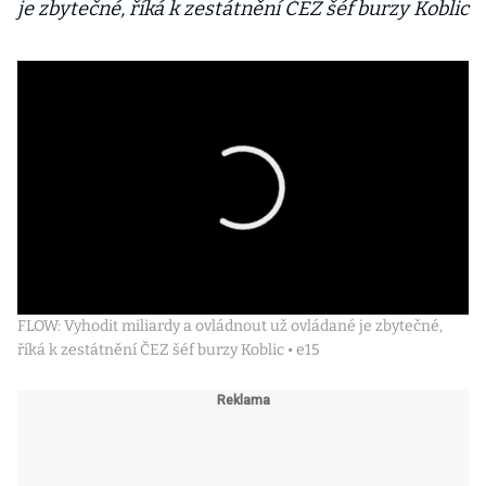
je zbytečné, říká k zestátnění ČEZ šéf burzy Koblic
FLOW: Vyhodit miliardy a ovládnout už ovládané je zbytečné,
říká k zestátnění ČEZ šéf burzy Koblic • e15