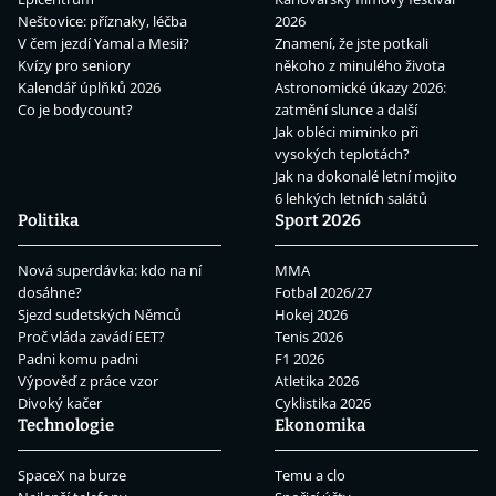
Neštovice: příznaky, léčba
2026
V čem jezdí Yamal a Mesii?
Znamení, že jste potkali
Kvízy pro seniory
někoho z minulého života
Kalendář úplňků 2026
Astronomické úkazy 2026:
Co je bodycount?
zatmění slunce a další
Jak obléci miminko při
vysokých teplotách?
Jak na dokonalé letní mojito
6 lehkých letních salátů
Politika
Sport 2026
Nová superdávka: kdo na ní
MMA
dosáhne?
Fotbal 2026/27
Sjezd sudetských Němců
Hokej 2026
Proč vláda zavádí EET?
Tenis 2026
Padni komu padni
F1 2026
Výpověď z práce vzor
Atletika 2026
Divoký kačer
Cyklistika 2026
Technologie
Ekonomika
SpaceX na burze
Temu a clo