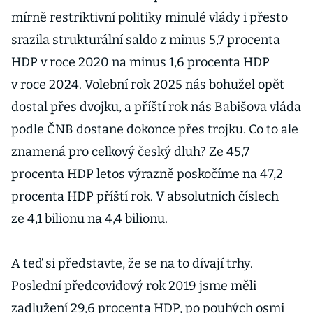
mírně restriktivní politiky minulé vlády i přesto
srazila strukturální saldo z minus 5,7 procenta
HDP v roce 2020 na minus 1,6 procenta HDP
v roce 2024. Volební rok 2025 nás bohužel opět
dostal přes dvojku, a příští rok nás Babišova vláda
podle ČNB dostane dokonce přes trojku. Co to ale
znamená pro celkový český dluh? Ze 45,7
procenta HDP letos výrazně poskočíme na 47,2
procenta HDP příští rok. V absolutních číslech
ze 4,1 bilionu na 4,4 bilionu.
A teď si představte, že se na to dívají trhy.
Poslední předcovidový rok 2019 jsme měli
zadlužení 29,6 procenta HDP, po pouhých osmi