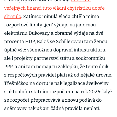
veřejných financí tuto vládní chytristiku dobře
shrnulo
. Zatímco minulá vláda chtěla mimo
rozpočtové limity „jen“ výdaje na jadernou
elektrárnu Dukovany a obranné výdaje na dvě
procenta HDP, Babiš se Schillerovou tam ženou
úplně vše: všemožnou dopravní infrastrukturu,
ale i projekty partnerství státu a soukromníků
PPP, a ani tam nemají tu záklopku, že tento únik
z rozpočtových pravidel platí až od nějaké úrovně.
Třešničkou na dortu je pak legalizace švejkoviny
s aktuálním státním rozpočtem na rok 2026: když
se rozpočet přepracovává a znovu podává do
sněmovny, tak už ani žádná pravidla neplatí.