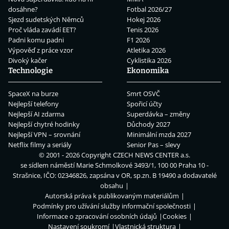
dosáhne?
Fotbal 2026/27
Sjezd sudetských Němců
Hokej 2026
Proč vláda zavádí EET?
Tenis 2026
Padni komu padni
F1 2026
Výpověď z práce vzor
Atletika 2026
Divoký kačer
Cyklistika 2026
Technologie
Ekonomika
SpaceX na burze
Smrt OSVČ
Nejlepší telefony
Spořicí účty
Nejlepší AI zdarma
Superdávka – změny
Nejlepší chytré hodinky
Důchody 2027
Nejlepší VPN – srovnání
Minimální mzda 2027
Netflix filmy a seriály
Senior Pas – slevy
© 2001 - 2026 Copyright
CZECH NEWS CENTER a.s.
se sídlem náměstí Marie Schmolkové 3493/1, 100 00 Praha 10 -
Strašnice, IČO: 02346826, zapsána v OR, sp.zn. B 19490 a dodavatelé
obsahu
Autorská práva k publikovaným materiálům
Podmínky pro užívání služby informační společnosti
Informace o zpracování osobních údajů
Cookies
Nastavení soukromí
Vlastnická struktura