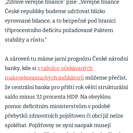
„Zdravé veřejné finance“ píše: „Veřejné finance
České republiky budeme udržovat blízko
vyrovnané bilance, a to bezpečně pod hranicí
tříprocentního deficitu požadované Paktem
stability a růstu.“
A zároveň tu máme jarní prognózu České národní
banky, kde si
v tabulce očekávaných
makroekonomických indikátorů
můžeme přečíst,
že centrální banka pro příští rok věští strukturální
saldo minus 3,1 procenta HDP. Na obvyklou
pomoc deficitním ministerstvům v podobě
přebytků zdravotních pojišťoven či obcí již nelze
spoléhat. Pojišťovny se nyní naopak musejí