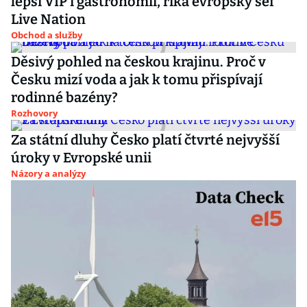
lepší VIP i gastronomii, říká evropský šéf
Live Nation
Obchod a služby
Děsivý pohled na českou krajinu. Proč v
Česku mizí voda a jak k tomu přispívají
rodinné bazény?
Rozhovory
Za státní dluhy Česko platí čtvrté nejvyšší
úroky v Evropské unii
Názory a analýzy