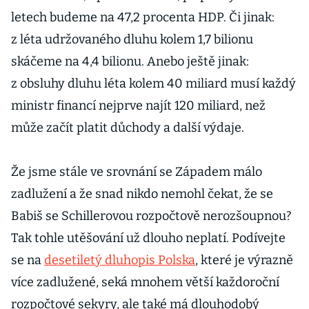
letech budeme na 47,2 procenta HDP. Či jinak:
z léta udržovaného dluhu kolem 1,7 bilionu
skáčeme na 4,4 bilionu. Anebo ještě jinak:
z obsluhy dluhu léta kolem 40 miliard musí každý
ministr financí nejprve najít 120 miliard, než
může začít platit důchody a další výdaje.
Že jsme stále ve srovnání se Západem málo
zadlužení a že snad nikdo nemohl čekat, že se
Babiš se Schillerovou rozpočtově nerozšoupnou?
Tak tohle utěšování už dlouho neplatí. Podívejte
se na
desetiletý dluhopis Polska
, které je výrazně
více zadlužené, seká mnohem větší každoroční
rozpočtové sekyry, ale také má dlouhodobý