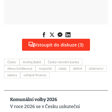
Vstoupit do diskuze (3)
Česko
Andrej Babiš
Česká národní banka
Alena Schillerová
rozpočet
vláda
deficit
účetnictví
sekera
veřejné finance
Komunální volby 2026
V roce 2026 se v Česku uskuteční