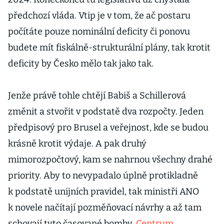
předchozí vláda. Vtip je v tom, že ač postaru
počítáte pouze nominální deficity či ponovu
budete mít fiskálně-strukturální plány, tak krotit
deficity by Česko mělo tak jako tak.
Jenže právě tohle chtějí Babiš a Schillerová
změnit a stvořit v podstatě dva rozpočty. Jeden
předpisový pro Brusel a veřejnost, kde se budou
krásně krotit výdaje. A pak druhý
mimorozpočtový, kam se nahrnou všechny drahé
priority. Aby to nevypadalo úplně protikladně
k podstatě unijních pravidel, tak ministři ANO
k novele načítají pozměňovací návrhy a až tam
schovají tyto časované bomby.
Centrum