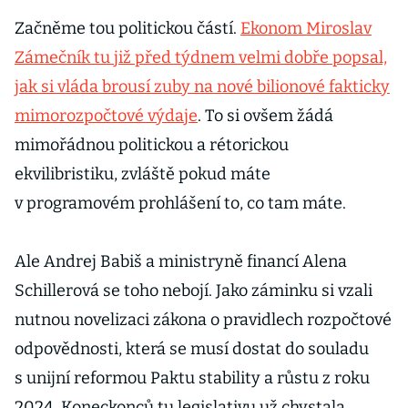
Začněme tou politickou částí.
Ekonom Miroslav
Zámečník tu již před týdnem velmi dobře popsal,
jak si vláda brousí zuby na nové bilionové fakticky
mimorozpočtové výdaje
. To si ovšem žádá
mimořádnou politickou a rétorickou
ekvilibristiku, zvláště pokud máte
v programovém prohlášení to, co tam máte.
Ale Andrej Babiš a ministryně financí Alena
Schillerová se toho nebojí. Jako záminku si vzali
nutnou novelizaci zákona o pravidlech rozpočtové
odpovědnosti, která se musí dostat do souladu
s unijní reformou Paktu stability a růstu z roku
2024. Koneckonců tu legislativu už chystala