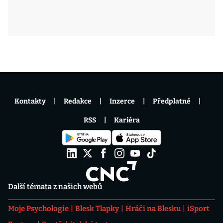
Kontakty
Redakce
Inzerce
Předplatné
RSS
Kariéra
Další témata z našich webů
Moje Psychologie
Blesk Tlapky
Hráči na Blesku
iSport