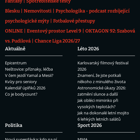
Fantasy
Spotřebitelské testy
Blesku
Nemovitosti
Psychologika - podcast rozbíjející
psychologické mýty
Fotbalové přestupy
ONLINE
Eventový prostor Level 9
OKTAGON 92: Szabová
vs. Pudilová
Chance Liga 2026/27
Aktuálně
Léto 2026
Epicentrum
Karlovarský filmový festival
Neštovice: příznaky, léčba
2026
V čem jezdí Yamal a Mesii?
Znamení, že jste potkali
Kvízy pro seniory
někoho z minulého života
Kalendář úplňků 2026
Astronomické úkazy 2026:
Co je bodycount?
zatmění slunce a další
Jak obléci miminko při
vysokých teplotách?
Jak na dokonalé letní mojito
6 lehkých letních salátů
Politika
Sport 2026
Nová superdávka: kdo na ní
MMA