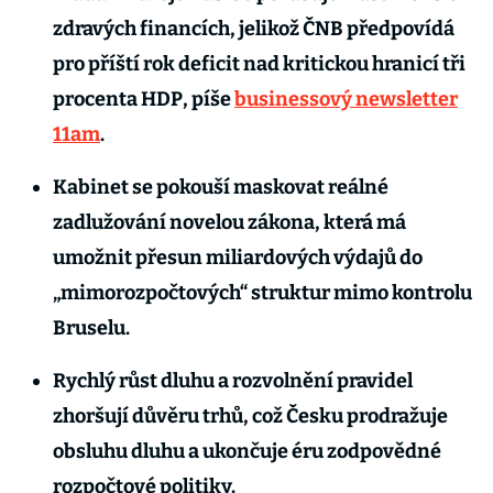
zdravých financích, jelikož ČNB předpovídá
pro příští rok deficit nad kritickou hranicí tři
procenta HDP, píše
businessový newsletter
11am
.
Kabinet se pokouší maskovat reálné
zadlužování novelou zákona, která má
umožnit přesun miliardových výdajů do
„mimorozpočtových“ struktur mimo kontrolu
Bruselu.
Rychlý růst dluhu a rozvolnění pravidel
zhoršují důvěru trhů, což Česku prodražuje
obsluhu dluhu a ukončuje éru zodpovědné
rozpočtové politiky.