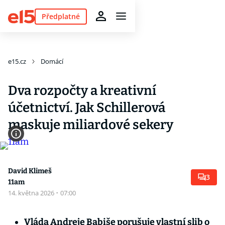
Předplatné
e15.cz
Domácí
Dva rozpočty a kreativní
účetnictví. Jak Schillerová
maskuje miliardové sekery
David Klimeš
3
11am
14. května 2026
·
07:00
Vláda Andreje Babiše porušuje vlastní slib o