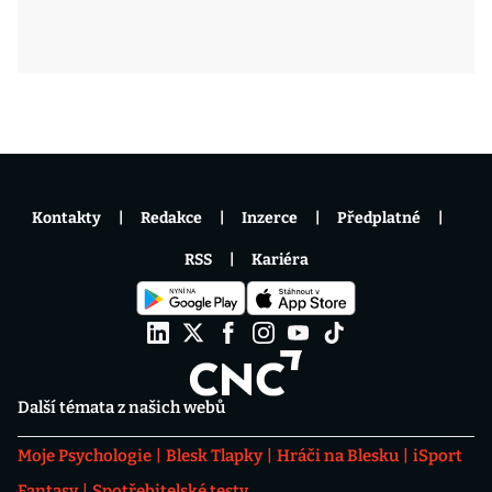
Kontakty
Redakce
Inzerce
Předplatné
RSS
Kariéra
Další témata z našich webů
Moje Psychologie
Blesk Tlapky
Hráči na Blesku
iSport
Fantasy
Spotřebitelské testy