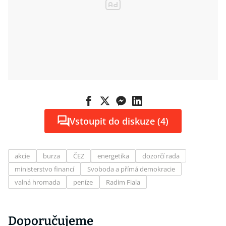
Vstoupit do diskuze (4)
akcie
burza
ČEZ
energetika
dozorčí rada
ministerstvo financí
Svoboda a přímá demokracie
valná hromada
peníze
Radim Fiala
Doporučujeme