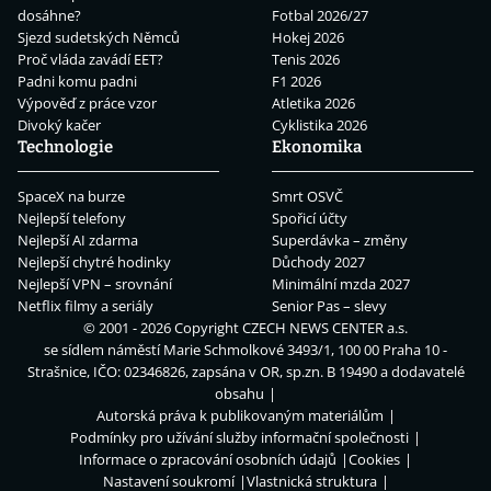
dosáhne?
Fotbal 2026/27
Sjezd sudetských Němců
Hokej 2026
Proč vláda zavádí EET?
Tenis 2026
Padni komu padni
F1 2026
Výpověď z práce vzor
Atletika 2026
Divoký kačer
Cyklistika 2026
Technologie
Ekonomika
SpaceX na burze
Smrt OSVČ
Nejlepší telefony
Spořicí účty
Nejlepší AI zdarma
Superdávka – změny
Nejlepší chytré hodinky
Důchody 2027
Nejlepší VPN – srovnání
Minimální mzda 2027
Netflix filmy a seriály
Senior Pas – slevy
© 2001 - 2026 Copyright
CZECH NEWS CENTER a.s.
se sídlem náměstí Marie Schmolkové 3493/1, 100 00 Praha 10 -
Strašnice, IČO: 02346826, zapsána v OR, sp.zn. B 19490 a dodavatelé
obsahu
Autorská práva k publikovaným materiálům
Podmínky pro užívání služby informační společnosti
Informace o zpracování osobních údajů
Cookies
Nastavení soukromí
Vlastnická struktura