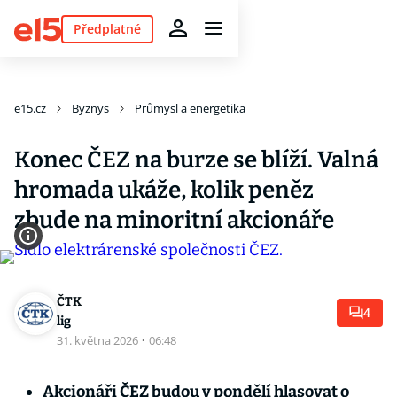
Předplatné
e15.cz
Byznys
Průmysl a energetika
Konec ČEZ na burze se blíží. Valná
hromada ukáže, kolik peněz
zbude na minoritní akcionáře
ČTK
4
lig
31. května 2026
·
06:48
Akcionáři ČEZ budou v pondělí hlasovat o