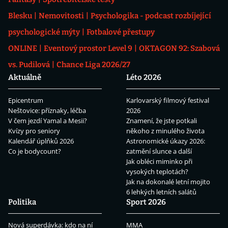
Blesku
Nemovitosti
Psychologika - podcast rozbíjející
psychologické mýty
Fotbalové přestupy
ONLINE
Eventový prostor Level 9
OKTAGON 92: Szabová
vs. Pudilová
Chance Liga 2026/27
Aktuálně
Léto 2026
Epicentrum
Karlovarský filmový festival
Neštovice: příznaky, léčba
2026
V čem jezdí Yamal a Mesii?
Znamení, že jste potkali
Kvízy pro seniory
někoho z minulého života
Kalendář úplňků 2026
Astronomické úkazy 2026:
Co je bodycount?
zatmění slunce a další
Jak obléci miminko při
vysokých teplotách?
Jak na dokonalé letní mojito
6 lehkých letních salátů
Politika
Sport 2026
Nová superdávka: kdo na ní
MMA