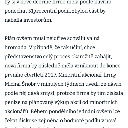
by si v nové dceřiné firmě měla podle návrhu
ponechat 51procentní podíl, zbylou část by
nabídla investorům.
Plán ovšem musí nejdříve schválit valná
hromada. V případě, že tak učiní, chce
představenstvo celý proces okamžitě zahájit,
nová firma by následně měla vzniknout do konce
prvního čtvrtletí 2027. Minoritní akcionář firmy
Michal Šnobr v minulých týdnech uvedl, že návrh
podle něj dává smysl, protože firma by tím získala
peníze na plánovaný výkup akcií od minoritních
akcionářů. Během pondělního jednání ovšem lze
čekat diskuse zejména o hodnotě podílu v nové