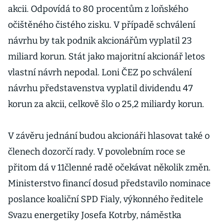
akcii. Odpovídá to 80 procentům z loňského
očištěného čistého zisku. V případě schválení
návrhu by tak podnik akcionářům vyplatil 23
miliard korun. Stát jako majoritní akcionář letos
vlastní návrh nepodal. Loni ČEZ po schválení
návrhu představenstva vyplatil dividendu 47
korun za akcii, celkově šlo o 25,2 miliardy korun.
V závěru jednání budou akcionáři hlasovat také o
členech dozorčí rady. V povolebním roce se
přitom dá v 11členné radě očekávat několik změn.
Ministerstvo financí dosud představilo nominace
poslance koaliční SPD Fialy, výkonného ředitele
Svazu energetiky Josefa Kotrby, náměstka