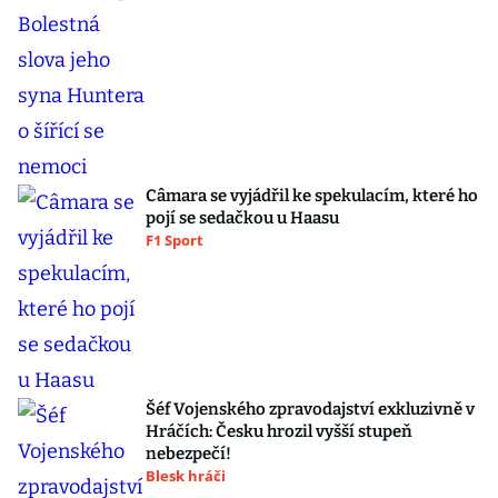
Câmara se vyjádřil ke spekulacím, které ho
pojí se sedačkou u Haasu
F1 Sport
Šéf Vojenského zpravodajství exkluzivně v
Hráčích: Česku hrozil vyšší stupeň
nebezpečí!
Blesk hráči