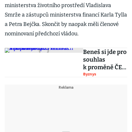
ministerstva životního prostředí Vladislava
Smrže a zástupců ministerstva financí Karla Tylla
a Petra Bejčka. Skončit by naopak měli členové
nominovaní předchozí vládou.
Beneš si jde pro
souhlas
k proměně ČEZ.
Valná hromada
Byznys
2026
v otázkách
a odpovědích