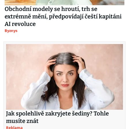
Obchodní modely se hroutí, trh se
extrémně mění, předpovídají čeští kapitáni
AI revoluce
Byznys
Jak spolehlivě zakryjete šediny? Tohle
musíte znát
Reklama