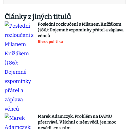
Články z jiných titulů
Poslední rozloučení s Milanem Knížákem
(†86): Dojemné vzpomínky přátel a záplava
věnců
Blesk politika
Marek Adamczyk: Problém na DAMU
přetrvává. Všichni o něm vědí, jen moc
nevědí, co s ním