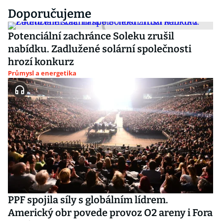
Doporučujeme
Potenciální zachránce Soleku zrušil
nabídku. Zadlužené solární společnosti
hrozí konkurz
Průmysl a energetika
PPF spojila síly s globálním lídrem.
Americký obr povede provoz O2 areny i Fora