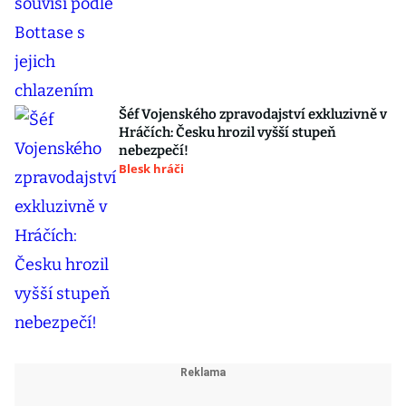
Šéf Vojenského zpravodajství exkluzivně v
Hráčích: Česku hrozil vyšší stupeň
nebezpečí!
Blesk hráči