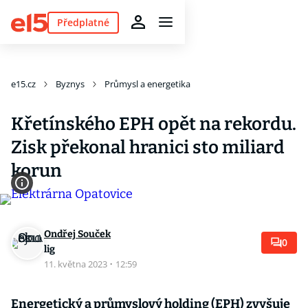
Předplatné
e15.cz
Byznys
Průmysl a energetika
Křetínského EPH opět na rekordu.
Zisk překonal hranici sto miliard
korun
Ondřej Souček
0
lig
11. května 2023
·
12:59
Energetický a průmyslový holding (EPH) zvyšuje