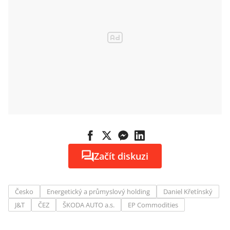
Začít diskuzi
Česko
Energetický a průmyslový holding
Daniel Křetínský
J&T
ČEZ
ŠKODA AUTO a.s.
EP Commodities