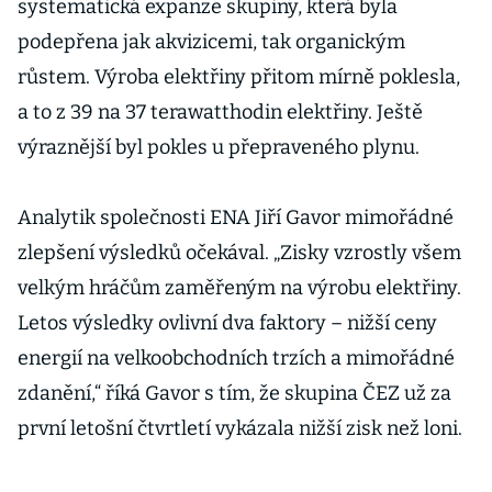
systematická expanze skupiny, která byla
podepřena jak akvizicemi, tak organickým
růstem. Výroba elektřiny přitom mírně poklesla,
a to z 39 na 37 terawatthodin elektřiny. Ještě
výraznější byl pokles u přepraveného plynu.
Analytik společnosti ENA Jiří Gavor mimořádné
zlepšení výsledků očekával. „Zisky vzrostly všem
velkým hráčům zaměřeným na výrobu elektřiny.
Letos výsledky ovlivní dva faktory – nižší ceny
energií na velkoobchodních trzích a mimořádné
zdanění,“ říká Gavor s tím, že skupina ČEZ už za
první letošní čtvrtletí vykázala nižší zisk než loni.