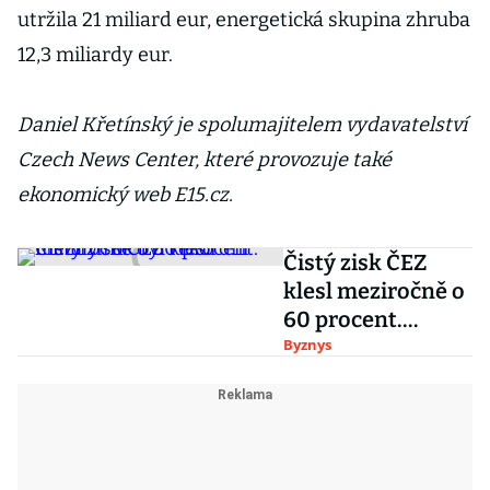
utržila 21 miliard eur, energetická skupina zhruba
12,3 miliardy eur.
Daniel Křetínský je spolumajitelem vydavatelství
Czech News Center, které provozuje také
ekonomický web E15.cz.
Čistý zisk ČEZ
klesl meziročně o
60 procent.
Minulý rok byl
Byznys
rekordní