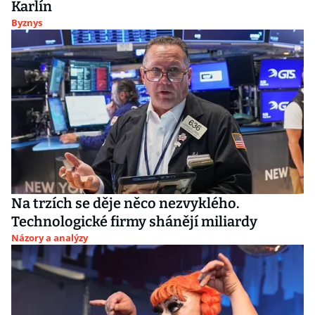
Karlín
Byznys
Na trzích se děje něco nezvyklého.
Technologické firmy shánějí miliardy
Názory a analýzy