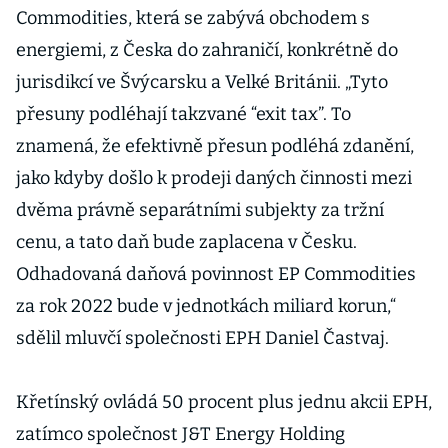
Commodities, která se zabývá obchodem s
energiemi, z Česka do zahraničí, konkrétně do
jurisdikcí ve Švýcarsku a Velké Británii. „Tyto
přesuny podléhají takzvané “exit tax”. To
znamená, že efektivně přesun podléhá zdanění,
jako kdyby došlo k prodeji daných činnosti mezi
dvěma právně separátními subjekty za tržní
cenu, a tato daň bude zaplacena v Česku.
Odhadovaná daňová povinnost EP Commodities
za rok 2022 bude v jednotkách miliard korun,“
sdělil mluvčí společnosti EPH Daniel Častvaj.
Křetínský ovládá 50 procent plus jednu akcii EPH,
zatímco společnost J&T Energy Holding