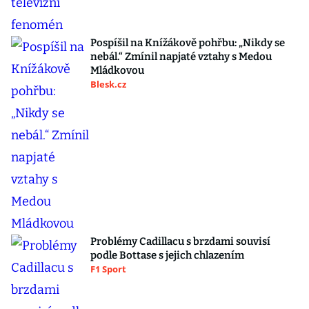
Pospíšil na Knížákově pohřbu: „Nikdy se
nebál.“ Zmínil napjaté vztahy s Medou
Mládkovou
Blesk.cz
Problémy Cadillacu s brzdami souvisí
podle Bottase s jejich chlazením
F1 Sport