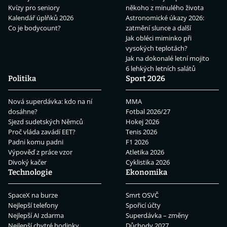
Kvízy pro seniory
někoho z minulého života
Kalendář úplňků 2026
Astronomické úkazy 2026:
Co je bodycount?
zatmění slunce a další
Jak obléci miminko při
vysokých teplotách?
Jak na dokonalé letní mojito
6 lehkých letních salátů
Politika
Sport 2026
Nová superdávka: kdo na ní
MMA
dosáhne?
Fotbal 2026/27
Sjezd sudetských Němců
Hokej 2026
Proč vláda zavádí EET?
Tenis 2026
Padni komu padni
F1 2026
Výpověď z práce vzor
Atletika 2026
Divoký kačer
Cyklistika 2026
Technologie
Ekonomika
SpaceX na burze
Smrt OSVČ
Nejlepší telefony
Spořicí účty
Nejlepší AI zdarma
Superdávka – změny
Nejlepší chytré hodinky
Důchody 2027