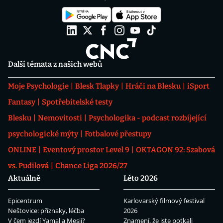
Další témata z našich webů
Moje Psychologie
Blesk Tlapky
Hráči na Blesku
iSport
Fantasy
Spotřebitelské testy
Blesku
Nemovitosti
Psychologika - podcast rozbíjející
psychologické mýty
Fotbalové přestupy
ONLINE
Eventový prostor Level 9
OKTAGON 92: Szabová
vs. Pudilová
Chance Liga 2026/27
Aktuálně
Léto 2026
Epicentrum
Karlovarský filmový festival
Neštovice: příznaky, léčba
2026
V čem jezdí Yamal a Mesii?
Znamení, že jste potkali