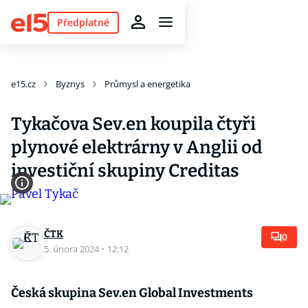
Předplatné
e15.cz
Byznys
Průmysl a energetika
Tykačova Sev.en koupila čtyři
plynové elektrárny v Anglii od
investiční skupiny Creditas
ČTK
0
5. února 2024
·
12:12
Česká skupina Sev.en Global Investments