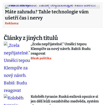
Máte zahradu? Tahle technologie vám
ušetří čas i nervy
Reklama
Články z jiných titulů
„Zcela nepřijatelné.“ Umělci tepou
Klempíře za nový návrh. Babiš: Budu
reagovat
Blesk politika
Koloběh tyranie: Ruská exilová opozice si
jen dělí kůži nezabitého medvěda, systém