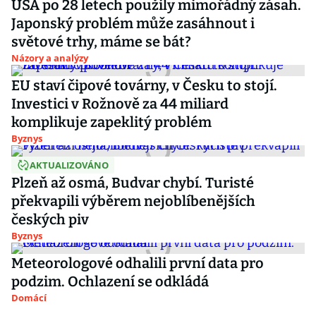
USA po 28 letech použily mimořádný zásah.
Japonský problém může zasáhnout i
světové trhy, máme se bát?
Názory a analýzy
EU staví čipové továrny, v Česku to stojí.
Investici v Rožnově za 44 miliard
komplikuje zapeklitý problém
Byznys
AKTUALIZOVÁNO
Plzeň až osmá, Budvar chybí. Turisté
překvapili výběrem nejoblíbenějších
českých piv
Byznys
Meteorologové odhalili první data pro
podzim. Ochlazení se odkládá
Domácí