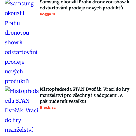
Samsung okouzlil Prahu dronovou show k
odstartování prodeje nových produktů
Poggers
Místopředseda STAN Dvořák: Vrací do hry
manželství pro všechny i s adopcemi. A
pak bude mít veselku!
Blesk.cz