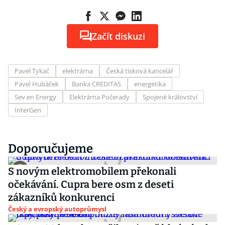
Začít diskuzi
Pavel Tykač
elektrárna
Česká tisková kancelář
Pavel Hubáček
Banka CREDITAS
energetika
Sev.en Energy
Elektrárna Počerady
Spojené království
InterGen
Doporučujeme
S novým elektromobilem překonali
očekávání. Cupra bere osm z deseti
zákazníků konkurenci
Český a evropský autoprůmysl