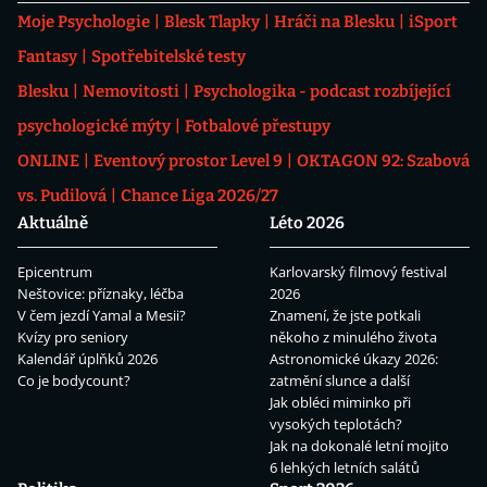
Moje Psychologie
Blesk Tlapky
Hráči na Blesku
iSport
Fantasy
Spotřebitelské testy
Blesku
Nemovitosti
Psychologika - podcast rozbíjející
psychologické mýty
Fotbalové přestupy
ONLINE
Eventový prostor Level 9
OKTAGON 92: Szabová
vs. Pudilová
Chance Liga 2026/27
Aktuálně
Léto 2026
Epicentrum
Karlovarský filmový festival
Neštovice: příznaky, léčba
2026
V čem jezdí Yamal a Mesii?
Znamení, že jste potkali
Kvízy pro seniory
někoho z minulého života
Kalendář úplňků 2026
Astronomické úkazy 2026:
Co je bodycount?
zatmění slunce a další
Jak obléci miminko při
vysokých teplotách?
Jak na dokonalé letní mojito
6 lehkých letních salátů