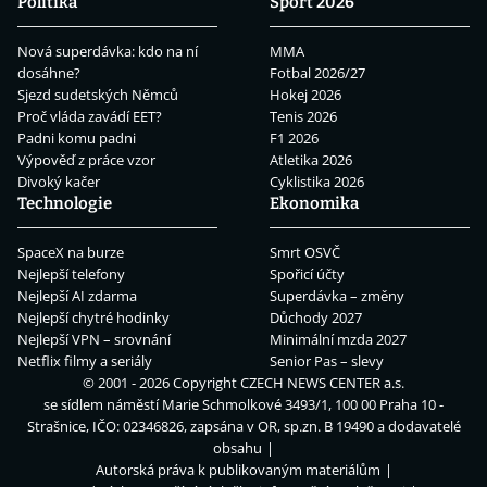
Politika
Sport 2026
Nová superdávka: kdo na ní
MMA
dosáhne?
Fotbal 2026/27
Sjezd sudetských Němců
Hokej 2026
Proč vláda zavádí EET?
Tenis 2026
Padni komu padni
F1 2026
Výpověď z práce vzor
Atletika 2026
Divoký kačer
Cyklistika 2026
Technologie
Ekonomika
SpaceX na burze
Smrt OSVČ
Nejlepší telefony
Spořicí účty
Nejlepší AI zdarma
Superdávka – změny
Nejlepší chytré hodinky
Důchody 2027
Nejlepší VPN – srovnání
Minimální mzda 2027
Netflix filmy a seriály
Senior Pas – slevy
© 2001 - 2026 Copyright
CZECH NEWS CENTER a.s.
se sídlem náměstí Marie Schmolkové 3493/1, 100 00 Praha 10 -
Strašnice, IČO: 02346826, zapsána v OR, sp.zn. B 19490 a dodavatelé
obsahu
Autorská práva k publikovaným materiálům