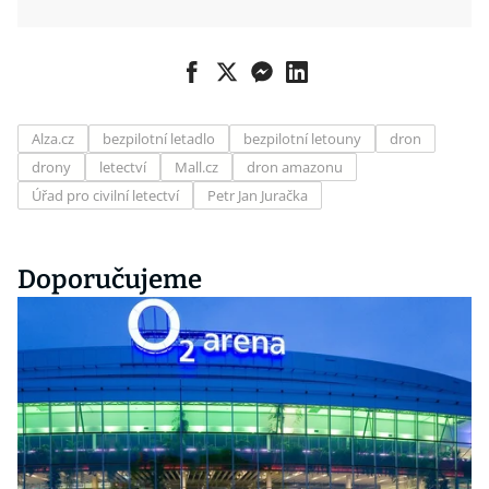
Alza.cz
bezpilotní letadlo
bezpilotní letouny
dron
drony
letectví
Mall.cz
dron amazonu
Úřad pro civilní letectví
Petr Jan Juračka
Doporučujeme