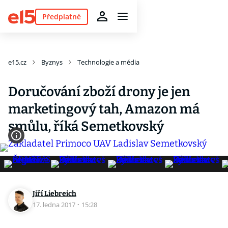
Předplatné
e15.cz
Byznys
Technologie a média
Doručování zboží drony je jen
marketingový tah, Amazon má
smůlu, říká Semetkovský
Jiří Liebreich
17. ledna 2017
·
15:28