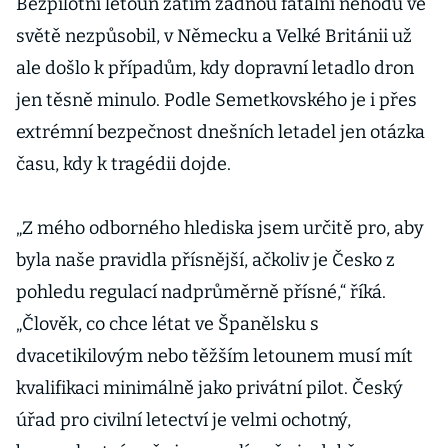
Bezpilotní letoun zatím žádnou fatální nehodu ve
světě nezpůsobil, v Německu a Velké Británii už
ale došlo k případům, kdy dopravní letadlo dron
jen těsně minulo. Podle Semetkovského je i přes
extrémní bezpečnost dnešních letadel jen otázka
času, kdy k tragédii dojde.
„Z mého odborného hlediska jsem určitě pro, aby
byla naše pravidla přísnější, ačkoliv je Česko z
pohledu regulací nadprůměrně přísné,“ říká.
„Člověk, co chce létat ve Španělsku s
dvacetikilovým nebo těžším letounem musí mít
kvalifikaci minimálně jako privátní pilot. Český
úřad pro civilní letectví je velmi ochotný,