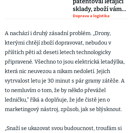
patentoval létající
sklady, zboží vám
doručí dron
Doprava a logistika
A nachází i druhý zásadní problém. „Drony,
kterými chtějí zboží dopravovat, nebudou v
příštích pěti až deseti letech technologicky
připravené. Všechno to jsou elektrická letadýlka,
která nic neuvezou a nikam nedoletí. Jejich
vytrvalost letu je 30 minut s pár gramy zátěže. A
to nemluvím o tom, že by někdo převážel
ledničku,“ říká a doplňuje, že jde čistě jen o
marketingový nástroj, způsob, jak se blýsknout.
„Snaží se ukazovat svou budoucnost, troufám si