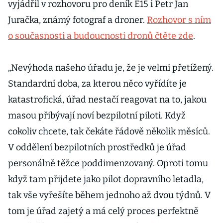
vyjádřil v rozhovoru pro deník E15 i Petr Jan
Juračka, známý fotograf a droner.
Rozhovor s ním
o současnosti a budoucnosti dronů čtěte zde
.
„Nevýhoda našeho úřadu je, že je velmi přetížený.
Standardní doba, za kterou něco vyřídíte je
katastrofická, úřad nestačí reagovat na to, jakou
masou přibývají noví bezpilotní piloti. Když
cokoliv chcete, tak čekáte řádově několik měsíců.
V oddělení bezpilotních prostředků je úřad
personálně těžce poddimenzovaný. Oproti tomu
když tam přijdete jako pilot dopravního letadla,
tak vše vyřešíte během jednoho až dvou týdnů. V
tom je úřad zajetý a má celý proces perfektně