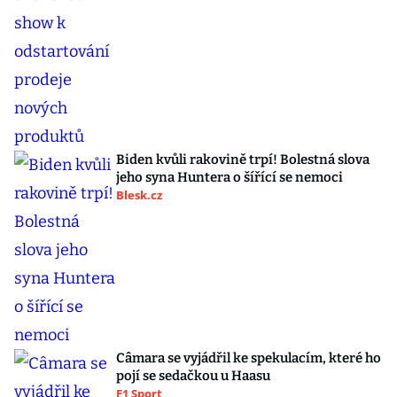
Biden kvůli rakovině trpí! Bolestná slova
jeho syna Huntera o šířící se nemoci
Blesk.cz
Câmara se vyjádřil ke spekulacím, které ho
pojí se sedačkou u Haasu
F1 Sport