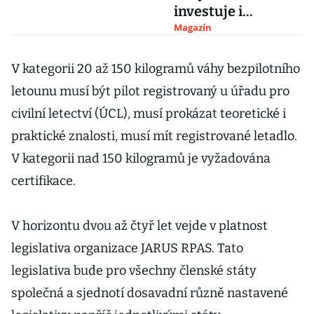
investuje i
zakladatel Googlu
Magazín
V kategorii 20 až 150 kilogramů váhy bezpilotního
letounu musí být pilot registrovaný u úřadu pro
civilní letectví (ÚCL), musí prokázat teoretické i
praktické znalosti, musí mít registrované letadlo.
V kategorii nad 150 kilogramů je vyžadována
certifikace.
V horizontu dvou až čtyř let vejde v platnost
legislativa organizace JARUS RPAS. Tato
legislativa bude pro všechny členské státy
společná a sjednotí dosavadní různě nastavené