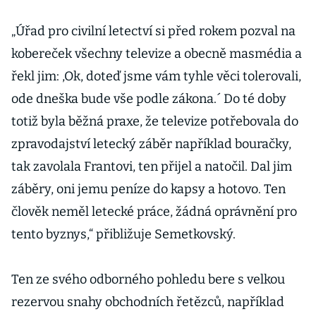
leteckou
společností
„Úřad pro civilní letectví si před rokem pozval na
kobereček všechny televize a obecně masmédia a
řekl jim: ,Ok, doteď jsme vám tyhle věci tolerovali,
ode dneška bude vše podle zákona.´ Do té doby
totiž byla běžná praxe, že televize potřebovala do
zpravodajství letecký záběr například bouračky,
tak zavolala Frantovi, ten přijel a natočil. Dal jim
záběry, oni jemu peníze do kapsy a hotovo. Ten
člověk neměl letecké práce, žádná oprávnění pro
tento byznys,“ přibližuje Semetkovský.
Ten ze svého odborného pohledu bere s velkou
rezervou snahy obchodních řetězců, například