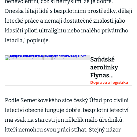
benevolentní, což si nemyslím, že je dobře.
Dneska létají lidé s bezpilotními prostředky, dělají
letecké práce a nemají dostatečné znalosti jako
klasičtí piloti ultralightu nebo malého privátního
letadla,“ popisuje.
Saúdské
aerolinky
Flynas
objednaly 80
Doprava a logistika
Airbusů za 8,6
miliard
Podle Semetkovského sice český Úřad pro civilní
dolarů, dveře
letectví obecně funguje dobře, bezpilotní letectví
k nim se
má však na starosti jen několik málo úředníků,
vyrobí v
kteří nemohou svou práci stíhat. Stejný názor
Česku