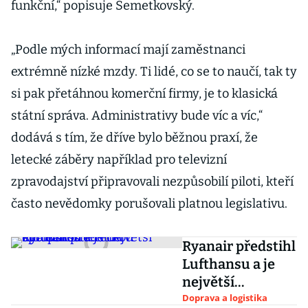
funkční,“ popisuje Semetkovský.
„Podle mých informací mají zaměstnanci
extrémně nízké mzdy. Ti lidé, co se to naučí, tak ty
si pak přetáhnou komerční firmy, je to klasická
státní správa. Administrativy bude víc a víc,“
dodává s tím, že dříve bylo běžnou praxí, že
letecké záběry například pro televizní
zpravodajství připravovali nezpůsobilí piloti, kteří
často nevědomky porušovali platnou legislativu.
Ryanair předstihl
Lufthansu a je
největší
evropskou
Doprava a logistika