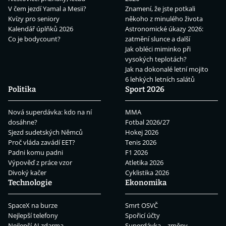
V čem jezdí Yamal a Mesii?
Znamení, že jste potkali
Kvízy pro seniory
někoho z minulého života
Kalendář úplňků 2026
Astronomické úkazy 2026:
Co je bodycount?
zatmění slunce a další
Jak obléci miminko při
vysokých teplotách?
Jak na dokonalé letní mojito
6 lehkých letních salátů
Politika
Sport 2026
Nová superdávka: kdo na ní
MMA
dosáhne?
Fotbal 2026/27
Sjezd sudetských Němců
Hokej 2026
Proč vláda zavádí EET?
Tenis 2026
Padni komu padni
F1 2026
Výpověď z práce vzor
Atletika 2026
Divoký kačer
Cyklistika 2026
Technologie
Ekonomika
SpaceX na burze
Smrt OSVČ
Nejlepší telefony
Spořicí účty
Nejlepší AI zdarma
Superdávka – změny