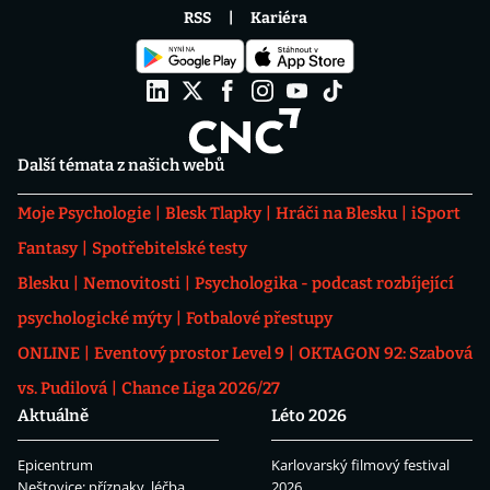
RSS
Kariéra
Další témata z našich webů
Moje Psychologie
Blesk Tlapky
Hráči na Blesku
iSport
Fantasy
Spotřebitelské testy
Blesku
Nemovitosti
Psychologika - podcast rozbíjející
psychologické mýty
Fotbalové přestupy
ONLINE
Eventový prostor Level 9
OKTAGON 92: Szabová
vs. Pudilová
Chance Liga 2026/27
Aktuálně
Léto 2026
Epicentrum
Karlovarský filmový festival
Neštovice: příznaky, léčba
2026