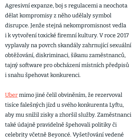
M
Agresivní expanze, boj s regulacemi a neochota
c
dělat kompromisy z něho udělaly symbol
k
disrupce. Jenže stejná nekompromisnost vedla
M
i k vytvoření toxické firemní kultury. V roce 2017
n
vyplavaly na povrch skandály zahrnující sexuální
v
obtěžování, diskriminaci, šikanu zaměstnanců,
k 
tajný software pro obcházení místních předpisů
d
i snahu špehovat konkurenci.
m
p
Uber
mimo jiné čelil obviněním, že rezervoval
tisíce falešných jízd u svého konkurenta Lyftu,
K
aby mu snížil zisky a zhoršil služby. Zaměstnanci
p
také údajně pravidelně špehovali politiky či
o
celebrity včetně Beyoncé. Vyšetřování vedené