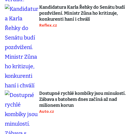
Kandidatura Karla Řehky do Senátu budí
pozdvižení. Ministr Zůna ho kritizuje,
konkurenti haní i chválí
Reflex.cz
Dostupné rychlé kombíky jsou minulostí.
Zábava s batohem dnes začíná až nad
milionem korun
Auto.cz