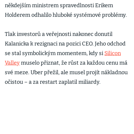
k
někdejším ministrem spravedlnosti Erikem
i
Holderem odhalilo hluboké systémové problémy.
z
o
Tlak investorů a veřejnosti nakonec donutil
o
Kalanicka k rezignaci na pozici CEO. Jeho odchod
t
se stal symbolickým momentem, kdy si
Silicon
b
Valley
muselo přiznat, že růst za každou cenu má
a
své meze. Uber přežil, ale musel projít nákladnou
očistou – a za restart zaplatil miliardy.