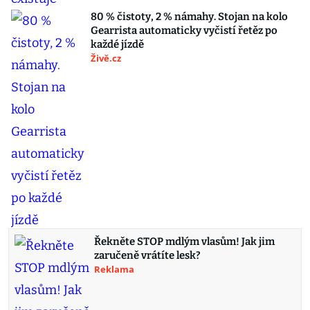
80 % čistoty, 2 % námahy. Stojan na kolo
Gearrista automaticky vyčistí řetěz po
každé jízdě
Živě.cz
Řekněte STOP mdlým vlasům! Jak jim
zaručeně vrátíte lesk?
Reklama