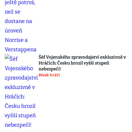
Šéf Vojenského zpravodajství exkluzivně v
Hráčích: Česku hrozil vyšší stupeň
nebezpečí!
Blesk hráči