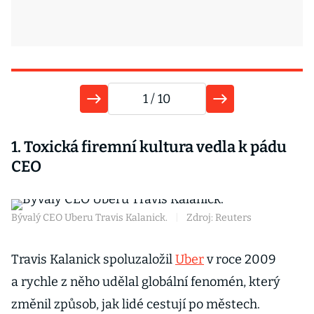
1
/ 10
1. Toxická firemní kultura vedla k pádu
2
CEO
a
Bývalý CEO Uberu Travis Kalanick.
|
Zdroj: Reuters
Bo
Zd
Travis Kalanick spoluzaložil
Uber
v roce 2009
N
a rychle z něho udělal globální fenomén, který
o
změnil způsob, jak lidé cestují po městech.