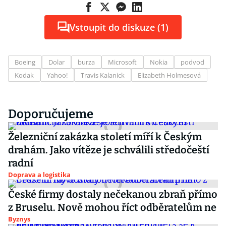
Vstoupit do diskuze (1)
Boeing
Dolar
burza
Microsoft
Nokia
podvod
Kodak
Yahoo!
Travis Kalanick
Elizabeth Holmesová
Doporučujeme
Železniční zakázka století míří k Českým
drahám. Jako vítěze je schválili středočeští
radní
Doprava a logistika
České firmy dostaly nečekanou zbraň přímo
z Bruselu. Nově mohou říct odběratelům ne
Byznys