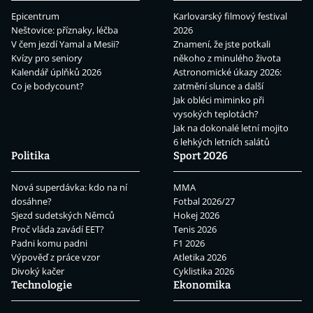
Epicentrum
Karlovarský filmový festival
Neštovice: příznaky, léčba
2026
V čem jezdí Yamal a Mesii?
Znamení, že jste potkali
Kvízy pro seniory
někoho z minulého života
Kalendář úplňků 2026
Astronomické úkazy 2026:
Co je bodycount?
zatmění slunce a další
Jak obléci miminko při
vysokých teplotách?
Jak na dokonalé letní mojito
6 lehkých letních salátů
Politika
Sport 2026
Nová superdávka: kdo na ní
MMA
dosáhne?
Fotbal 2026/27
Sjezd sudetských Němců
Hokej 2026
Proč vláda zavádí EET?
Tenis 2026
Padni komu padni
F1 2026
Výpověď z práce vzor
Atletika 2026
Divoký kačer
Cyklistika 2026
Technologie
Ekonomika