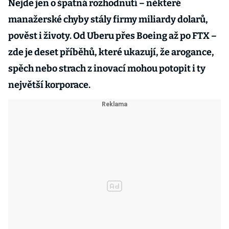
Nejde jen o špatná rozhodnutí – některé
manažerské chyby stály firmy miliardy dolarů,
pověst i životy. Od Uberu přes Boeing až po FTX –
zde je deset příběhů, které ukazují, že arogance,
spěch nebo strach z inovací mohou potopit i ty
největší korporace.