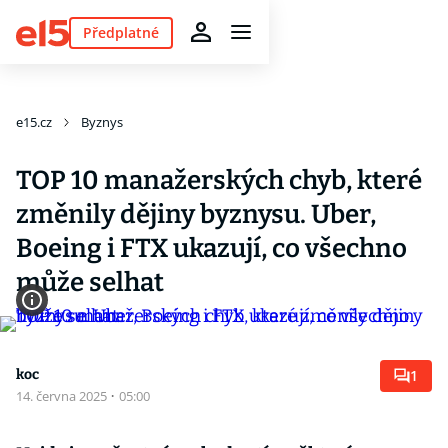
Předplatné
e15.cz
Byznys
TOP 10 manažerských chyb, které
změnily dějiny byznysu. Uber,
Boeing i FTX ukazují, co všechno
může selhat
koc
1
14. června 2025
·
05:00