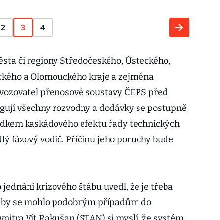
2
3
4
sta či regiony Středočeského, Ústeckého,
ckého a Olomouckého kraje a zejména
ovozovatel přenosové soustavy ČEPS před
ngují všechny rozvodny a dodávky se postupně
ledkem kaskádového efektu řady technických
lý fázový vodič. Příčinu jeho poruchy bude
 jednání krizového štábu uvedl, že je třeba
, aby se mohlo podobným případům do
vnitra Vít Rakušan (STAN) si myslí, že systém