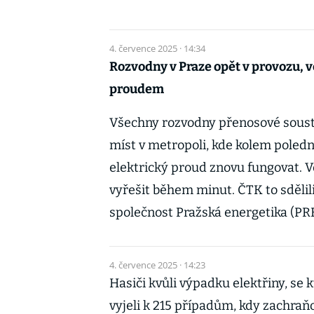
4. července 2025 · 14:34
Rozvodny v Praze opět v provozu, 
proudem
Všechny rozvodny přenosové sousta
míst v metropoli, kde kolem poledn
elektrický proud znovu fungovat. V
vyřešit během minut. ČTK to sděli
společnost Pražská energetika (PRE
4. července 2025 · 14:23
Hasiči kvůli výpadku elektřiny, se
vyjeli k 215 případům, kdy zachraňo