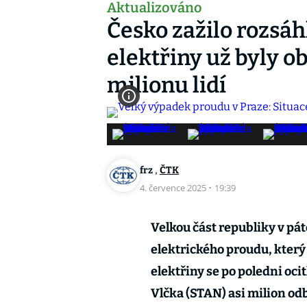
Aktualizováno
Česko zažilo rozsáh
elektřiny už byly o
milionu lidí
,
frz
ČTK
4. července 2025
·
19:39
Velkou část republiky v pá
elektrického proudu, který
elektřiny se po poledni oc
Vlčka (STAN) asi milion odb