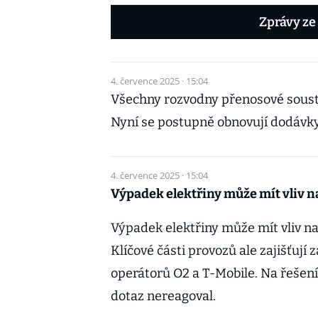
Zprávy ze
4. července 2025 · 15:04
Všechny rozvodny přenosové sousta
Nyní se postupně obnovují dodávky 
4. července 2025 · 15:04
Výpadek elektřiny může mít vliv n
Výpadek elektřiny může mít vliv n
Klíčové části provozů ale zajišťují 
operátorů O2 a T-Mobile. Na řešení
dotaz nereagoval.