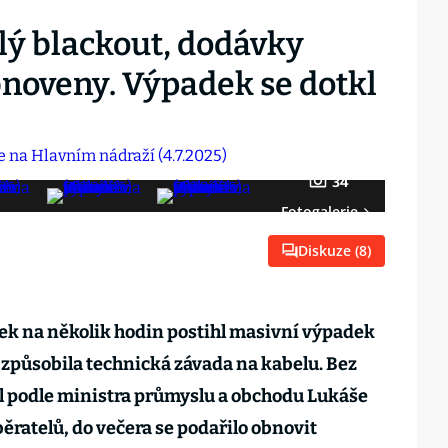
lý blackout, dodávky
bnoveny. Výpadek se dotkl
34
Fotogalerie
Diskuze (
8
)
tek na několik hodin postihl masivní výpadek
 způsobila technická závada na kabelu. Bez
itl podle ministra průmyslu a obchodu Lukáše
ěratelů, do večera se podařilo obnovit