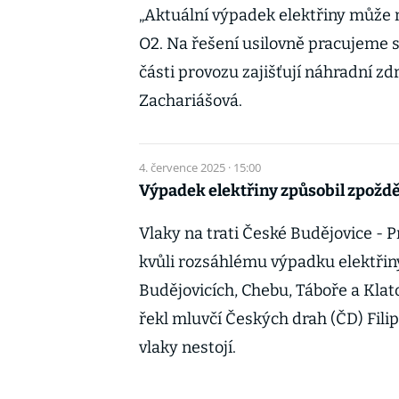
„Aktuální výpadek elektřiny může 
O2. Na řešení usilovně pracujeme s 
části provozu zajišťují náhradní zd
Zachariášová.
4. července 2025 · 15:00
Výpadek elektřiny způsobil zpoždě
Vlaky na trati České Budějovice -
kvůli rozsáhlému výpadku elektřiny 
Budějovicích, Chebu, Táboře a Klat
řekl mluvčí Českých drah (ČD) Fili
vlaky nestojí.