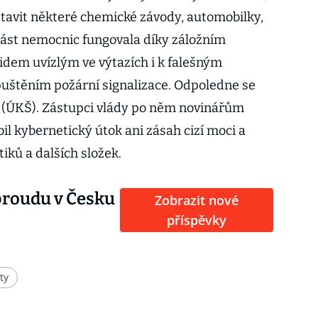
tavit některé chemické závody, automobilky,
 část nemocnic fungovala díky záložním
 lidem uvízlým ve výtazích i k falešným
štěním požární signalizace. Odpoledne se
b (ÚKŠ). Zástupci vlády po něm novinářům
il kybernetický útok ani zásah cizí moci a
tiků a dalších složek.
proudu v Česku
Zobrazit nové
příspěvky
ty