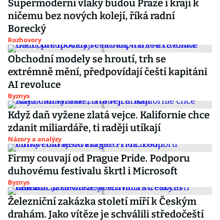
Supermoderní vlaky budou Praze i kraji k
ničemu bez nových kolejí, říká radní
Borecký
Rozhovory
Obchodní modely se hroutí, trh se
extrémně mění, předpovídají čeští kapitáni
AI revoluce
Byznys
Když daň vyžene zlatá vejce. Kalifornie chce
zdanit miliardáře, ti raději utíkají
Názory a analýzy
Firmy couvají od Prague Pride. Podporu
duhovému festivalu škrtl i Microsoft
Byznys
Železniční zakázka století míří k Českým
drahám. Jako vítěze je schválili středočeští