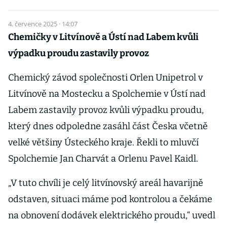
4. července 2025 · 14:07
Chemičky v Litvínově a Ústí nad Labem kvůli
výpadku proudu zastavily provoz
Chemický závod společnosti Orlen Unipetrol v
Litvínově na Mostecku a Spolchemie v Ústí nad
Labem zastavily provoz kvůli výpadku proudu,
který dnes odpoledne zasáhl část Česka včetně
velké většiny Ústeckého kraje. Řekli to mluvčí
Spolchemie Jan Charvát a Orlenu Pavel Kaidl.
„V tuto chvíli je celý litvínovský areál havarijně
odstaven, situaci máme pod kontrolou a čekáme
na obnovení dodávek elektrického proudu,“ uvedl