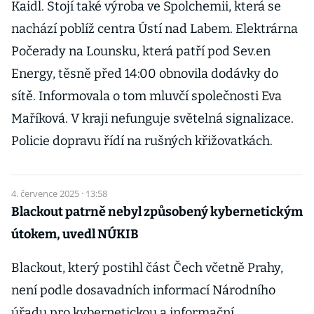
Kaidl. Stojí také výroba ve Spolchemii, která se
nachází poblíž centra Ústí nad Labem. Elektrárna
Počerady na Lounsku, která patří pod Sev.en
Energy, těsně před 14:00 obnovila dodávky do
sítě. Informovala o tom mluvčí společnosti Eva
Maříková. V kraji nefunguje světelná signalizace.
Policie dopravu řídí na rušných křižovatkách.
4. července 2025 · 13:58
Blackout patrně nebyl způsobený kybernetickým
útokem, uvedl NÚKIB
Blackout, který postihl část Čech včetně Prahy,
není podle dosavadních informací Národního
úřadu pro kybernetickou a informační