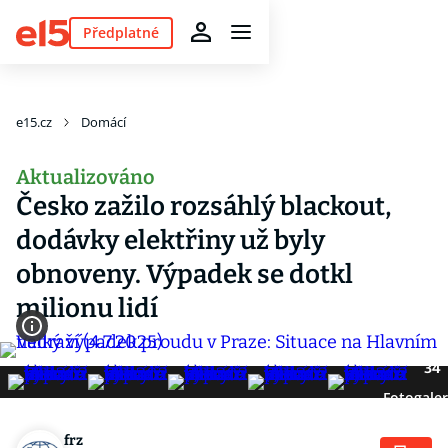
Předplatné
e15.cz
Domácí
Aktualizováno
Česko zažilo rozsáhlý blackout,
dodávky elektřiny už byly
obnoveny. Výpadek se dotkl
milionu lidí
34
Fotogaler
frz