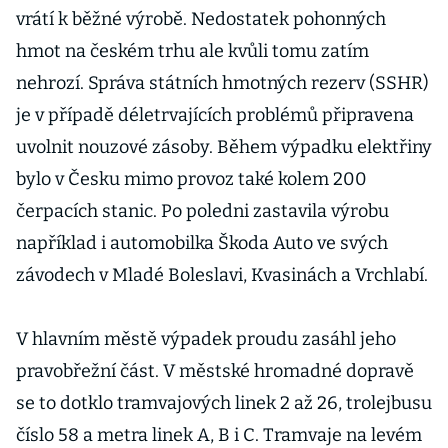
vrátí k běžné výrobě. Nedostatek pohonných
hmot na českém trhu ale kvůli tomu zatím
nehrozí. Správa státních hmotných rezerv (SSHR)
je v případě déletrvajících problémů připravena
uvolnit nouzové zásoby. Během výpadku elektřiny
bylo v Česku mimo provoz také kolem 200
čerpacích stanic. Po poledni zastavila výrobu
například i automobilka Škoda Auto ve svých
závodech v Mladé Boleslavi, Kvasinách a Vrchlabí.
V hlavním městě výpadek proudu zasáhl jeho
pravobřežní část. V městské hromadné dopravě
se to dotklo tramvajových linek 2 až 26, trolejbusu
číslo 58 a metra linek A, B i C. Tramvaje na levém