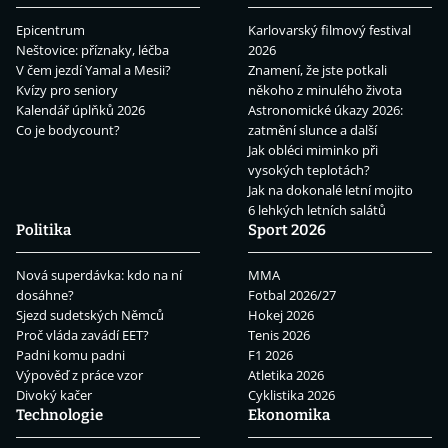
Epicentrum
Karlovarský filmový festival
Neštovice: příznaky, léčba
2026
V čem jezdí Yamal a Mesii?
Znamení, že jste potkali
Kvízy pro seniory
někoho z minulého života
Kalendář úplňků 2026
Astronomické úkazy 2026:
Co je bodycount?
zatmění slunce a další
Jak obléci miminko při
vysokých teplotách?
Jak na dokonalé letní mojito
6 lehkých letních salátů
Politika
Sport 2026
Nová superdávka: kdo na ní
MMA
dosáhne?
Fotbal 2026/27
Sjezd sudetských Němců
Hokej 2026
Proč vláda zavádí EET?
Tenis 2026
Padni komu padni
F1 2026
Výpověď z práce vzor
Atletika 2026
Divoký kačer
Cyklistika 2026
Technologie
Ekonomika