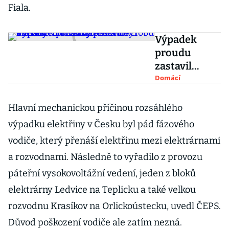
Fiala.
Výpadek
proudu
zastavil
výrobu v
Domácí
českých
továrnách i
Hlavní mechanickou příčinou rozsáhlého
obchodech.
výpadku elektřiny v Česku byl pád fázového
Tržby
vodiče, který přenáší elektřinu mezi elektrárnami
restaurací
a rozvodnami. Následně to vyřadilo z provozu
klesnou o
desítky
páteřní vysokovoltážní vedení, jeden z bloků
procent
elektrárny Ledvice na Teplicku a také velkou
rozvodnu Krasíkov na Orlickoústecku, uvedl ČEPS.
Důvod poškození vodiče ale zatím nezná.