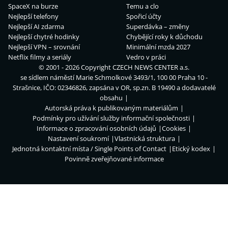
SpaceX na burze
Temu a clo
Nejlepší telefony
Spořicí účty
Nejlepší AI zdarma
Superdávka – změny
Nejlepší chytré hodinky
Chybějící roky k důchodu
Nejlepší VPN – srovnání
Minimální mzda 2027
Netflix filmy a seriály
Vedro v práci
© 2001 - 2026 Copyright
CZECH NEWS CENTER a.s.
se sídlem náměstí Marie Schmolkové 3493/1, 100 00 Praha 10 -
Strašnice, IČO: 02346826, zapsána v OR, sp.zn. B 19490 a dodavatelé
obsahu
Autorská práva k publikovaným materiálům
Podmínky pro užívání služby informační společnosti
Informace o zpracování osobních údajů
Cookies
Nastavení soukromí
Vlastnická struktura
Jednotná kontaktní místa / Single Points of Contact
Etický kodex
Povinně zveřejňované informace