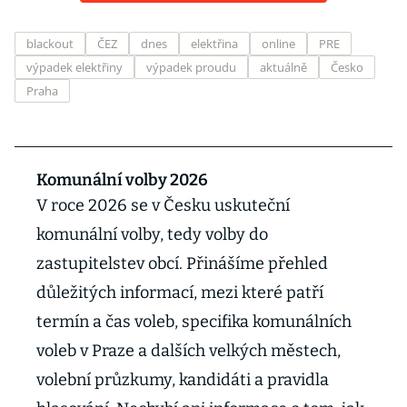
blackout
ČEZ
dnes
elektřina
online
PRE
výpadek elektřiny
výpadek proudu
aktuálně
Česko
Praha
Komunální volby 2026
V roce 2026 se v Česku uskuteční
komunální volby, tedy volby do
zastupitelstev obcí. Přinášíme přehled
důležitých informací, mezi které patří
termín a čas voleb, specifika komunálních
voleb v Praze a dalších velkých městech,
volební průzkumy, kandidáti a pravidla