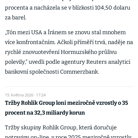
procenta a nacházela se v blízkosti 104,50 dolaru
za barel.
„Tón mezi USA a Íránem se znovu stal mnohem
více konfrontačním. Ačkoli příměří trvá, naděje na
rychlé znovuotevření Hormuzského průlivu
polevily,“ uvedli podle agentury Reuters analytici
bankovní společnosti Commerzbank.
15. května 2026 · 17:24
Tržby Rohlik Group loni meziročně vzrostly o 35
procent na 32,3 miliardy korun
Tržby skupiny Rohlik Group, která doručuje
potraviny on-line, v roce 2025 meziročně vzrostly