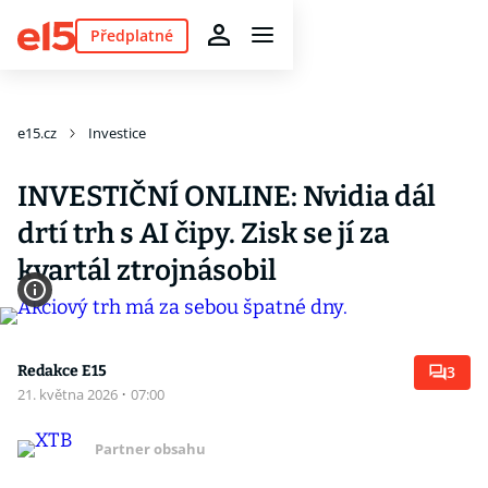
Předplatné
e15.cz
Investice
INVESTIČNÍ ONLINE: Nvidia dál
drtí trh s AI čipy. Zisk se jí za
kvartál ztrojnásobil
Redakce E15
3
21. května 2026
·
07:00
Partner obsahu