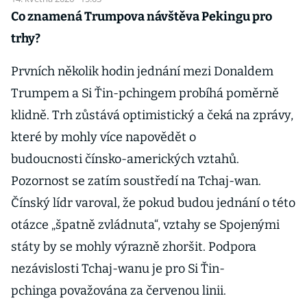
Co znamená Trumpova návštěva Pekingu pro
trhy?
Prvních několik hodin jednání mezi Donaldem
Trumpem a Si Ťin-pchingem probíhá poměrně
klidně. Trh zůstává optimistický a čeká na zprávy,
které by mohly více napovědět o
budoucnosti čínsko-amerických vztahů.
Pozornost se zatím soustředí na Tchaj-wan.
Čínský lídr varoval, že pokud budou jednání o této
otázce „špatně zvládnuta“, vztahy se Spojenými
státy by se mohly výrazně zhoršit. Podpora
nezávislosti Tchaj-wanu je pro Si Ťin-
pchinga považována za červenou linii.