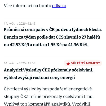
Více informací na tomto
odkazu
.
14. května 2026 · 12:45
Průměrná cena paliv v ČR po dvou týdnech klesla.
Benzin za týden podle dat CCS zlevnil o 27 haléřů
na 42,53 Kč/l a nafta o 1,95 Kč na 41,36 Kč/l.
14. května 2026 · 11:56
DŮLEŽITÝ MOMENT
Analytici:Výsledky ČEZ překonaly očekávání,
výhled zvyšují rostoucí ceny energií
Čtvrtletní výsledky hospodaření energetické
skupiny ČEZ mírně překonaly očekávání trhu.
Vyplývá to z komentářů analytiků. Vyzdvihli