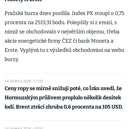
Pražská burza dnes posílila. Index PX stoupl o 0,75
procenta na 2513,31 bodu. Polepšily si z emisí, s
nimiž se obchodovalo v největším objemu, třeba
akcie energetické firmy ČEZ či bank Moneta a
Erste. Vyplývá to z výsledků obchodování na webu
burzy.
14. května 2026 · 17:33
Ceny ropy se mírně snižují poté, co Írán uvedl, že
Hormuzským průlivem proplulo několik desítek
lodí. Brent ztrácí zhruba 0,6 procenta na 105 USD.
14. května 2026 · 15:03