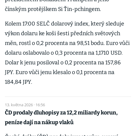
čínským protějškem Si Ťin-pchingem.
Kolem 17:00 SELČ dolarový index, který sleduje
výkon dolaru ke koši šesti předních světových
měn, rostl o 0,2 procenta na 98,51 bodu. Euro vůči
dolaru oslabovalo o 0,3 procenta na 1,1710 USD.
Dolar k jenu posiloval o 0,2 procenta na 157,86
JPY. Euro vůči jenu klesalo o 0,1 procenta na
184,84 JPY.
13. května 2026 · 16:56
ČD prodaly dluhopisy za 12,2 miliardy korun,
peníze dají na nákup vlaků