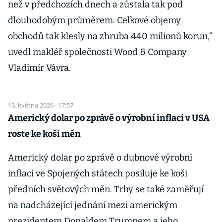
než v předchozích dnech a zůstala tak pod
dlouhodobým průměrem. Celkové objemy
obchodů tak klesly na zhruba 440 milionů korun,“
uvedl makléř společnosti Wood & Company
Vladimír Vávra.
13. května 2026 · 17:57
Americký dolar po zprávě o výrobní inflaci v USA
roste ke koši měn
Americký dolar po zprávě o dubnové výrobní
inflaci ve Spojených státech posiluje ke koši
předních světových měn. Trhy se také zaměřují
na nadcházející jednání mezi americkým
prezidentem Donaldem Trumpem a jeho