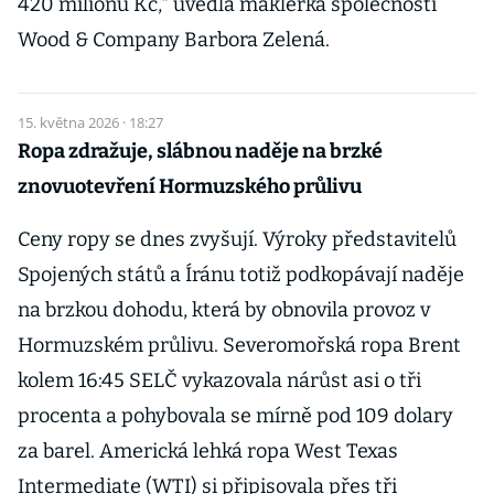
420 milionů Kč," uvedla makléřka společnosti
Wood & Company Barbora Zelená.
15. května 2026 · 18:27
Ropa zdražuje, slábnou naděje na brzké
znovuotevření Hormuzského průlivu
Ceny ropy se dnes zvyšují. Výroky představitelů
Spojených států a Íránu totiž podkopávají naděje
na brzkou dohodu, která by obnovila provoz v
Hormuzském průlivu. Severomořská ropa Brent
kolem 16:45 SELČ vykazovala nárůst asi o tři
procenta a pohybovala se mírně pod 109 dolary
za barel. Americká lehká ropa West Texas
Intermediate (WTI) si připisovala přes tři