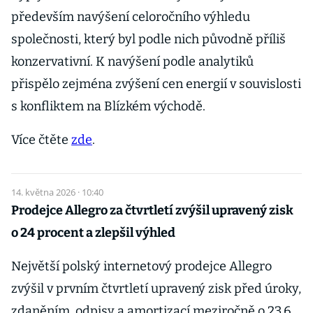
především navýšení celoročního výhledu
společnosti, který byl podle nich původně příliš
konzervativní. K navýšení podle analytiků
přispělo zejména zvýšení cen energií v souvislosti
s konfliktem na Blízkém východě.
Více čtěte
zde
.
14. května 2026 · 10:40
Prodejce Allegro za čtvrtletí zvýšil upravený zisk
o 24 procent a zlepšil výhled
Největší polský internetový prodejce Allegro
zvýšil v prvním čtvrtletí upravený zisk před úroky,
zdaněním, odpisy a amortizací meziročně o 23,6