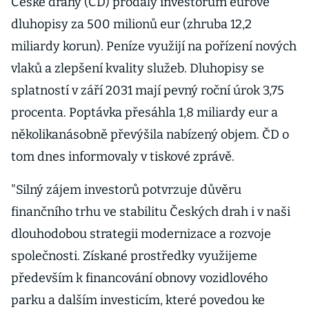
České dráhy (ČD) prodaly investorům eurové
dluhopisy za 500 milionů eur (zhruba 12,2
miliardy korun). Peníze využijí na pořízení nových
vlaků a zlepšení kvality služeb. Dluhopisy se
splatností v září 2031 mají pevný roční úrok 3,75
procenta. Poptávka přesáhla 1,8 miliardy eur a
několikanásobně převýšila nabízený objem. ČD o
tom dnes informovaly v tiskové zprávě.
"Silný zájem investorů potvrzuje důvěru
finančního trhu ve stabilitu Českých drah i v naši
dlouhodobou strategii modernizace a rozvoje
společnosti. Získané prostředky využijeme
především k financování obnovy vozidlového
parku a dalším investicím, které povedou ke