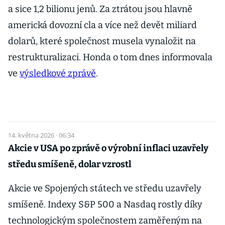
a sice 1,2 bilionu jenů. Za ztrátou jsou hlavně
americká dovozní cla a více než devět miliard
dolarů, které společnost musela vynaložit na
restrukturalizaci. Honda o tom dnes informovala
ve
výsledkové zprávě
.
14. května 2026 · 06:34
Akcie v USA po zprávě o výrobní inflaci uzavřely
středu smíšeně, dolar vzrostl
Akcie ve Spojených státech ve středu uzavřely
smíšeně. Indexy S&P 500 a Nasdaq rostly díky
technologickým společnostem zaměřeným na