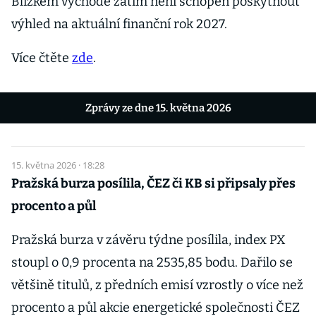
Blízkém východě zatím není schopen poskytnout
výhled na aktuální finanční rok 2027.
Více čtěte
zde
.
Zprávy ze dne 15. května 2026
15. května 2026 · 18:28
Pražská burza posílila, ČEZ či KB si připsaly přes
procento a půl
Pražská burza v závěru týdne posílila, index PX
stoupl o 0,9 procenta na 2535,85 bodu. Dařilo se
většině titulů, z předních emisí vzrostly o více než
procento a půl akcie energetické společnosti ČEZ