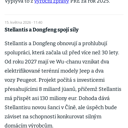
Vyplývá to z
výroční zprávy
PRE za rok 2025.
15. května 2026 · 11:40
Stellantis a Dongfeng spojí síly
Stellantis a Dongfeng obnovují a prohlubují
spolupráci, která začala už před více než 30 lety.
Od roku 2027 mají ve Wu-chanu vznikat dva
elektrifikované terénní modely Jeep a dva
vozy Peugeot. Projekt počítá s investicemi
přesahujícími 8 miliard jüanů, přičemž Stellantis
má přispět asi 130 miliony eur. Dohoda dává
Stellantisu novou šanci v Číně, ale úspěch bude
záviset na schopnosti konkurovat silným
domácím výrobcům.