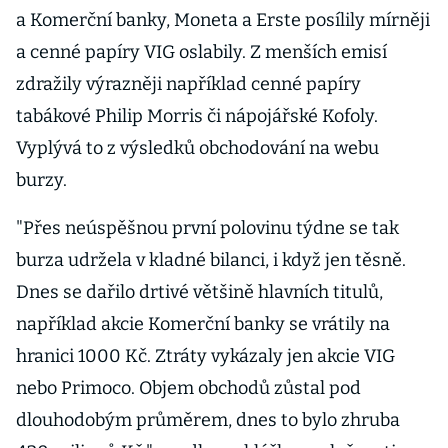
a Komerční banky, Moneta a Erste posílily mírněji
a cenné papíry VIG oslabily. Z menších emisí
zdražily výrazněji například cenné papíry
tabákové Philip Morris či nápojářské Kofoly.
Vyplývá to z výsledků obchodování na webu
burzy.
"Přes neúspěšnou první polovinu týdne se tak
burza udržela v kladné bilanci, i když jen těsně.
Dnes se dařilo drtivé většině hlavních titulů,
například akcie Komerční banky se vrátily na
hranici 1000 Kč. Ztráty vykázaly jen akcie VIG
nebo Primoco. Objem obchodů zůstal pod
dlouhodobým průměrem, dnes to bylo zhruba