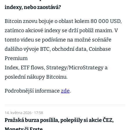
indexy, nebo zaostává?
Bitcoin znovu bojuje o oblast kolem 80 000 USD,
zatímco akciové indexy se drží poblíž maxim. V
tomto videu se podíváme na možné scénáře
dalšího vývoje BTC, obchodní data, Coinbase
Premium
Index, ETF flows, Strategy/MicroStrategy a
poslední nákupy Bitcoinu.
Podrobnější informace
zde
.
14. května 2026 · 17:58
Pražská burza posílila, polepšily si akcie ČEZ,
Monety či Erste