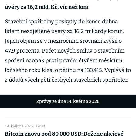
úvěry za 16,2 mld. Kč, víc než loni
Stavební spořitelny poskytly do konce dubna
lidem nezajištěné úvěry za 16,2 miliardy korun.
Jejich objem se v meziročním srovnání zvýšil o
47,9 procenta. Počet nových smluv o stavebním
spoření naopak proti prvním čtyřem měsícům
loňského roku klesl o pětinu na 133.415. Vyplývá to
z údajů všech pěti českých stavebních spořitelen
Zprávy ze dne 14. května 2026
14. května 2026 · 19:04
Bitcoin znovu pod 80 000 USD: Dožene akciové