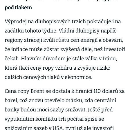
pod tlakem
Výprodej na dluhopisových trzích pokračuje i na
začátku tohoto týdne. Vládní dluhopisy napříč
regiony ztrácejí kvůli růstu cen energií a obavám,
že inflace může zůstat zvýšená déle, než investoři
čekali. Hlavním důvodem je stále válka v Íránu,
která tlačí ceny ropy vzhůru a zvyšuje riziko
dalších cenových tlaků v ekonomice.
Cena ropy Brent se dostala k hranici 110 dolarů za
barel, což znovu otevřelo otázku, zda centrální
banky budou moci sazby snižovat. Ještě před
vypuknutím konfliktu trh počítal spíše se
snižováním sazeb v USA, nyní už ale investoři