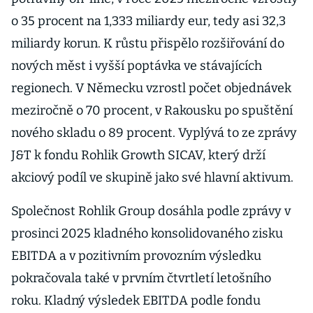
o 35 procent na 1,333 miliardy eur, tedy asi 32,3
miliardy korun. K růstu přispělo rozšiřování do
nových měst i vyšší poptávka ve stávajících
regionech. V Německu vzrostl počet objednávek
meziročně o 70 procent, v Rakousku po spuštění
nového skladu o 89 procent. Vyplývá to ze zprávy
J&T k fondu Rohlik Growth SICAV, který drží
akciový podíl ve skupině jako své hlavní aktivum.
Společnost Rohlik Group dosáhla podle zprávy v
prosinci 2025 kladného konsolidovaného zisku
EBITDA a v pozitivním provozním výsledku
pokračovala také v prvním čtvrtletí letošního
roku. Kladný výsledek EBITDA podle fondu