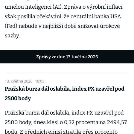
umělou inteligenci (AI). Zpráva o výrobní inflaci
však posílila očekávání, že centrální banka USA
(Fed) nebude v nejbližší době snižovat úrokové
sazby.
Zprávy ze dne 13. května 2026
13. května 2026 · 18:03
Pražská burza dál oslabila, index PX uzavřel pod
2500 body
Pražská burza dál oslabila, index PX uzavřel pod
2500 body, dnes klesl o 0,32 procenta na 2494,57
bodu. Z předních emisí ztratila přes procento