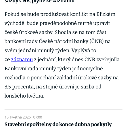
sazby ČNB, plyne ze záznamu
Pokud se bude prodlužovat konflikt na Blízkém
východě, bude pravděpodobně nutné upravit
české úrokové sazby. Shodla se na tom část
bankovní rady České národní banky (ČNB) na
svém jednání minulý týden. Vyplývá to
ze
záznamu
z jednání, který dnes ČNB zveřejnila.
Bankovní rada minulý týden jednomyslně
rozhodla o ponechání základní úrokové sazby na
3,5 procenta, na stejné úrovni je sazba od
loňského května.
15. května 2026 · 07:00
Stavební spořitelny do konce dubna poskytly