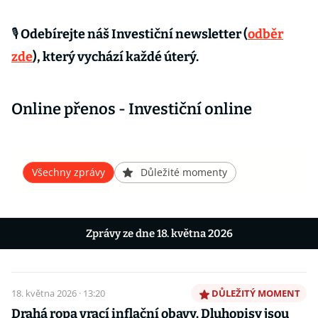
🎙 Odebírejte náš Investiční newsletter (
odběr
zde
), který vychází každé úterý.
Online přenos - Investiční online
Všechny zprávy
Důležité momenty
Zprávy ze dne 18. května 2026
18. května 2026 · 13:20
DŮLEŽITÝ MOMENT
Drahá ropa vrací inflační obavy. Dluhopisy jsou