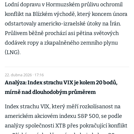
Lodní dopravu v Hormuzském průlivu ochromil
konflikt na Blízkém východě, který koncem února
odstartovaly americko-izraelské útoky na Írán.
Průlivem běžně prochází asi pětina světových
dodávek ropy a zkapalněného zemního plynu
(LNG).
22. dubna 2026 · 17:16
Analýza: Index strachu VIX je kolem 20 bodů,
mírně nad dlouhodobým průměrem
Index strachu VIX, který měří rozkolísanost na
americkém akciovém indexu S&P 500, se podle
analýzy společnosti XTB přes pokračující konflikt