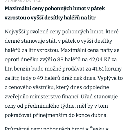
23. dubna 2026 · 15:43
Maximální ceny pohonných hmot v pátek
vzrostou o vyšší desítky haléřů na litr
Nejvyšší povolené ceny pohonných hmot, které
denně stanovuje stát, v pátek o vyšší desítky
haléřů za litr vzrostou. Maximální cena nafty se
oproti dnešku zvýší o 88 haléřů na 42,04 Kč za
litr, benzin bude možné prodávat za 41,61 koruny
za litr, tedy o 49 haléřů dráž než dnes. Vyplývá to
z cenového věstníku, který dnes odpoledne
zveřejnilo ministerstvo financí. Úřad stanovuje
ceny od předminulého týdne, měl by v tom
pokračovat přinejmenším do konce dubna.
Průměrné ceny pohonných hmot v Česku v