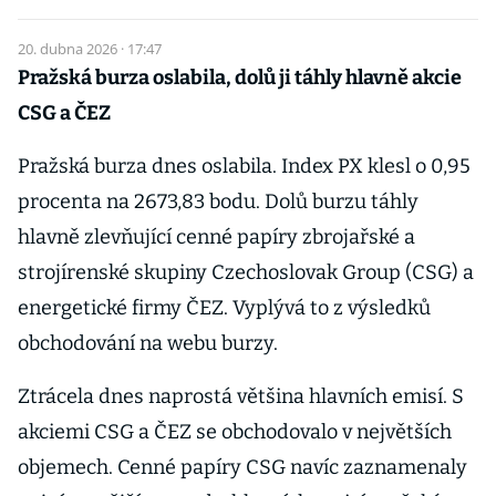
20. dubna 2026 · 17:47
Pražská burza oslabila, dolů ji táhly hlavně akcie
CSG a ČEZ
Pražská burza dnes oslabila. Index PX klesl o 0,95
procenta na 2673,83 bodu. Dolů burzu táhly
hlavně zlevňující cenné papíry zbrojařské a
strojírenské skupiny Czechoslovak Group (CSG) a
energetické firmy ČEZ. Vyplývá to z výsledků
obchodování na webu burzy.
Ztrácela dnes naprostá většina hlavních emisí. S
akciemi CSG a ČEZ se obchodovalo v největších
objemech. Cenné papíry CSG navíc zaznamenaly