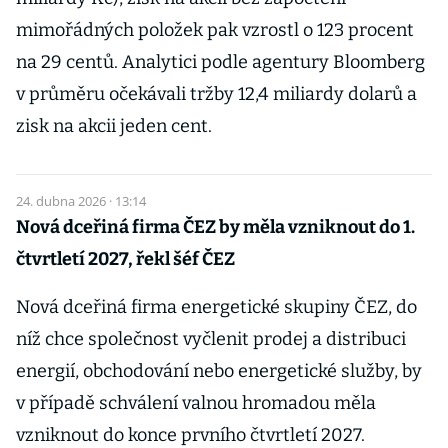
mimořádných položek pak vzrostl o 123 procent
na 29 centů. Analytici podle agentury Bloomberg
v průměru očekávali tržby 12,4 miliardy dolarů a
zisk na akcii jeden cent.
24. dubna 2026 · 13:14
Nová dceřiná firma ČEZ by měla vzniknout do 1.
čtvrtletí 2027, řekl šéf ČEZ
Nová dceřiná firma energetické skupiny ČEZ, do
níž chce společnost vyčlenit prodej a distribuci
energií, obchodování nebo energetické služby, by
v případě schválení valnou hromadou měla
vzniknout do konce prvního čtvrtletí 2027.