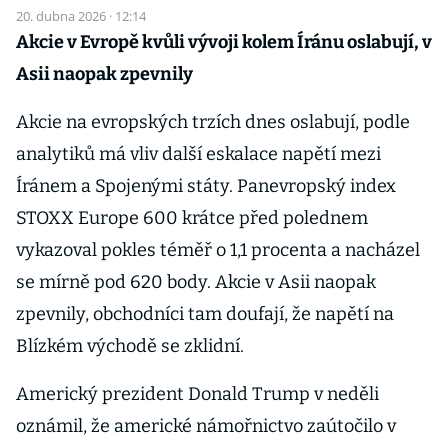
20. dubna 2026 · 12:14
Akcie v Evropě kvůli vývoji kolem Íránu oslabují, v
Asii naopak zpevnily
Akcie na evropských trzích dnes oslabují, podle
analytiků má vliv další eskalace napětí mezi
Íránem a Spojenými státy. Panevropský index
STOXX Europe 600 krátce před polednem
vykazoval pokles téměř o 1,1 procenta a nacházel
se mírně pod 620 body. Akcie v Asii naopak
zpevnily, obchodníci tam doufají, že napětí na
Blízkém východě se zklidní.
Americký prezident Donald Trump v neděli
oznámil, že americké námořnictvo zaútočilo v