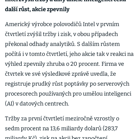
další růst, akcie zpevnily
Americký výrobce polovodičů Intel v prvním
čtvrtletí zvýšil tržby i zisk, v obou případech
překonal odhady analytiků. S dalším růstem
počítá i v tomto čtvrtletí, jeho akcie tak v reakci na
výhled zpevnily zhruba o 20 procent. Firma ve
čtvrtek ve své výsledkové zprávě uvedla, že
registruje prudký růst poptávky po serverových
procesorech používaných pro umělou inteligenci
(AI) v datových centrech.
Tržby za první čtvrtletí meziročně vzrostly o
sedm procent na 13,6 miliardy dolarů (283,7
miliardy Kč), zisk na akcii bez započtení