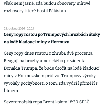
však není jasné, zda budou obnoveny mírové
rozhovory, které hostil Pákistán.
23. dubna 2026 · 20:21
Ceny ropy rostou po Trumpových hrozbách útoky
na lodě kladoucí miny v Hormuzu
Ceny ropy dnes rostou o zhruba dvě procenta.
Reagují na hrozby amerického prezidenta
Donalda Trumpa, že bude útočit na lodě kladoucí
miny v Hormuzském průlivu. Trumpovy výroky
vyvolaly pochybnosti o tom, zda vydrží příměří s
Íránem.
Severomořská ropa Brent kolem 18:30 SELČ