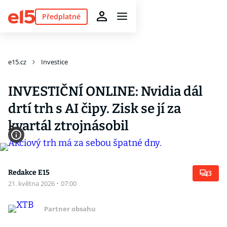
Předplatné
e15.cz
Investice
INVESTIČNÍ ONLINE: Nvidia dál
drtí trh s AI čipy. Zisk se jí za
kvartál ztrojnásobil
Redakce E15
3
21. května 2026
·
07:00
Partner obsahu