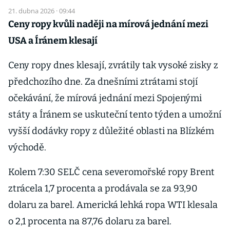
21. dubna 2026 · 09:44
Ceny ropy kvůli naději na mírová jednání mezi
USA a Íránem klesají
Ceny ropy dnes klesají, zvrátily tak vysoké zisky z
předchozího dne. Za dnešními ztrátami stojí
očekávání, že mírová jednání mezi Spojenými
státy a Íránem se uskuteční tento týden a umožní
vyšší dodávky ropy z důležité oblasti na Blízkém
východě.
Kolem 7:30 SELČ cena severomořské ropy Brent
ztrácela 1,7 procenta a prodávala se za 93,90
dolaru za barel. Americká lehká ropa WTI klesala
o 2,1 procenta na 87,76 dolaru za barel.