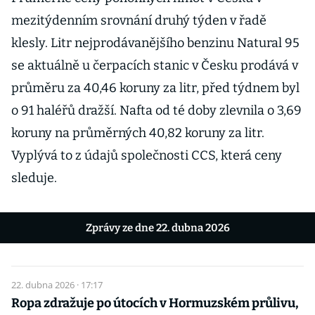
mezitýdenním srovnání druhý týden v řadě
klesly. Litr nejprodávanějšího benzinu Natural 95
se aktuálně u čerpacích stanic v Česku prodává v
průměru za 40,46 koruny za litr, před týdnem byl
o 91 haléřů dražší. Nafta od té doby zlevnila o 3,69
koruny na průměrných 40,82 koruny za litr.
Vyplývá to z údajů společnosti CCS, která ceny
sleduje.
Zprávy ze dne 22. dubna 2026
22. dubna 2026 · 17:17
Ropa zdražuje po útocích v Hormuzském průlivu,