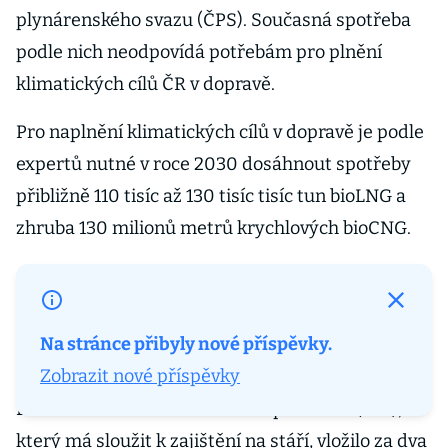
plynárenského svazu (ČPS). Současná spotřeba
podle nich neodpovídá potřebám pro plnění
klimatických cílů ČR v dopravě.
Pro naplnění klimatických cílů v dopravě je podle
expertů nutné v roce 2030 dosáhnout spotřeby
přibližně 110 tisíc až 130 tisíc tisíc tun bioLNG a
zhruba 130 milionů metrů krychlových bioCNG.
20. dubna 2026 · 11:00
Do dlouhodobého investičního produktu dalo od
Na stránce přibyly nové příspěvky.
roku 2024 peníze 244 tisíc Čechů
Zobrazit nové příspěvky
Do dlouhodobého investičního produktu (DIP),
který má sloužit k zajištění na stáří, vložilo za dva