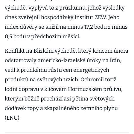
východě. Vyplývá to z průzkumu, jehož výsledky
dnes zveřejnil hospodářský institut ZEW. Jeho
index důvěry se snížil na minus 17,2 bodu z minus
0,5 bodu v předchozím měsíci.
Konflikt na Blízkém východě, který koncem února
odstartovaly americko-izraelské útoky na Írán,
vedl k prudkému růstu cen energetických
produktů na světových trzích. Ochromil totiž
lodní dopravu v klíčovém Hormuzském průlivu,
kterým běžně prochází asi pětina světových
dodávek ropy a zkapalněného zemního plynu
(LNG).