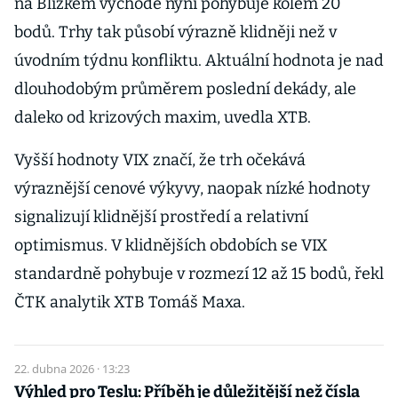
na Blízkém východě nyní pohybuje kolem 20
bodů. Trhy tak působí výrazně klidněji než v
úvodním týdnu konfliktu. Aktuální hodnota je nad
dlouhodobým průměrem poslední dekády, ale
daleko od krizových maxim, uvedla XTB.
Vyšší hodnoty VIX značí, že trh očekává
výraznější cenové výkyvy, naopak nízké hodnoty
signalizují klidnější prostředí a relativní
optimismus. V klidnějších obdobích se VIX
standardně pohybuje v rozmezí 12 až 15 bodů, řekl
ČTK analytik XTB Tomáš Maxa.
22. dubna 2026 · 13:23
Výhled pro Teslu: Příběh je důležitější než čísla