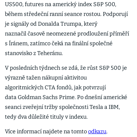
US500, futures na americký index S&P 500,
během středeční ranní seance rostou. Podporují
je signály od Donalda Trumpa, který
naznačil časově neomezené prodloužení příměří
s Íránem, zatímco čeká na finální společné
stanovisko z Teheránu.
V posledních týdnech se zdá, že růst S&P 500 je
výrazně tažen nákupní aktivitou
algoritmických CTA fondů, jak potvrzují
data Goldman Sachs Prime. Po dnešní americké
seanci zveřejní tržby společnosti Tesla a IBM,
tedy dva důležité tituly v indexu.
Více informací najdete na tomto
odkazu
.