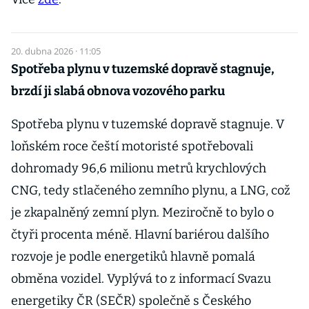
20. dubna 2026 · 11:05
Spotřeba plynu v tuzemské dopravě stagnuje,
brzdí ji slabá obnova vozového parku
Spotřeba plynu v tuzemské dopravě stagnuje. V
loňském roce čeští motoristé spotřebovali
dohromady 96,6 milionu metrů krychlových
CNG, tedy stlačeného zemního plynu, a LNG, což
je zkapalněný zemní plyn. Meziročně to bylo o
čtyři procenta méně. Hlavní bariérou dalšího
rozvoje je podle energetiků hlavně pomalá
obměna vozidel. Vyplývá to z informací Svazu
energetiky ČR (SEČR) společně s Českého