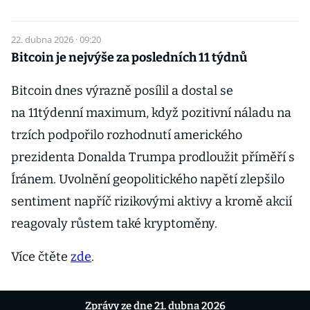
22. dubna 2026 · 09:20
Bitcoin je nejvýše za posledních 11 týdnů
Bitcoin dnes výrazně posílil a dostal se
na 11týdenní maximum, když pozitivní náladu na
trzích podpořilo rozhodnutí amerického
prezidenta Donalda Trumpa prodloužit příměří s
Íránem. Uvolnění geopolitického napětí zlepšilo
sentiment napříč rizikovými aktivy a kromě akcií
reagovaly růstem také kryptoměny.
Více čtěte
zde
.
Zprávy ze dne 21. dubna 2026