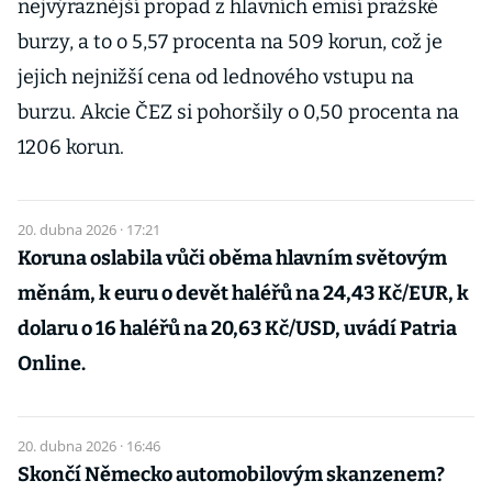
nejvýraznější propad z hlavních emisí pražské
burzy, a to o 5,57 procenta na 509 korun, což je
jejich nejnižší cena od lednového vstupu na
burzu. Akcie ČEZ si pohoršily o 0,50 procenta na
1206 korun.
20. dubna 2026 · 17:21
Koruna oslabila vůči oběma hlavním světovým
měnám, k euru o devět haléřů na 24,43 Kč/EUR, k
dolaru o 16 haléřů na 20,63 Kč/USD, uvádí Patria
Online.
20. dubna 2026 · 16:46
Skončí Německo automobilovým skanzenem?