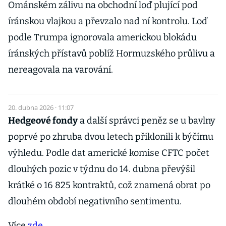
Ománském zálivu na obchodní loď plující pod
íránskou vlajkou a převzalo nad ní kontrolu. Loď
podle Trumpa ignorovala americkou blokádu
íránských přístavů poblíž Hormuzského průlivu a
nereagovala na varování.
20. dubna 2026 · 11:07
Hedgeové fondy
a další správci peněz se u bavlny
poprvé po zhruba dvou letech přiklonili k býčímu
výhledu. Podle dat americké komise CFTC počet
dlouhých pozic v týdnu do 14. dubna převýšil
krátké o 16 825 kontraktů, což znamená obrat po
dlouhém období negativního sentimentu.
Více
zde
.