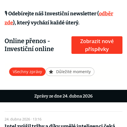
🎙 Odebírejte náš Investiční newsletter (
odběr
zde
), který vychází každé úterý.
Online přenos -
Zobrazit nové
Investiční online
příspěvky
Všechny zprávy
Důležité momenty
Zprávy ze dne 24. dubna 2026
24. dubna 2026 · 13:16
Intel zvýšil tržby a díky umělé inteligenci čeká