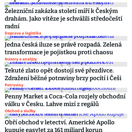
Železniční zakázka století míří k Českým
drahám. Jako vítěze je schválili středočeští
radní
Doprava a logistika
Jedna česká iluze se právě rozpadá. Zelená
transformace je pojistkou proti chaosu
Názory a analýzy
Tekuté zlato opět dostojí své přezdívce.
Zdražení běžné potraviny brzy pocítí i Češi
Potraviny
Penny Market a Coca-Cola rozjely obchodní
válku v Česku. Lahve mizí z regálů
Obchod a služby
Obří obchod v letectví. Americké Apollo
kupuje easyJet za 161 miliard korun