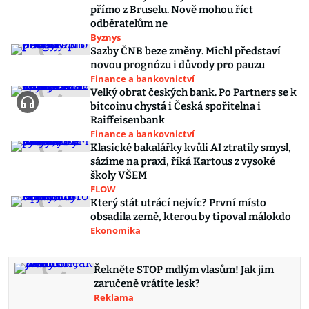
přímo z Bruselu. Nově mohou říct
odběratelům ne
Byznys
Sazby ČNB beze změny. Michl představí
novou prognózu i důvody pro pauzu
Finance a bankovnictví
Velký obrat českých bank. Po Partners se k
bitcoinu chystá i Česká spořitelna i
Raiffeisenbank
Finance a bankovnictví
Klasické bakalářky kvůli AI ztratily smysl,
sázíme na praxi, říká Kartous z vysoké
školy VŠEM
FLOW
Který stát utrácí nejvíc? První místo
obsadila země, kterou by tipoval málokdo
Ekonomika
Řekněte STOP mdlým vlasům! Jak jim
zaručeně vrátíte lesk?
Reklama