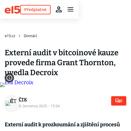
Předplatné
e15.cz
Domácí
Externí audit v bitcoinové kauze
provede firma Grant Thornton,
uvedla Decroix
ČTK
0
9. července 2025
·
15:54
Externí audit k prozkoumání a zjištění procesů