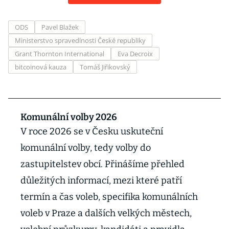
ODS
Pavel Blažek
Ministerstvo spravedlnosti České republiky
Grant Thornton International
Eva Decroix
bitcoinová kauza
Tomáš Jiřikovský
Komunální volby 2026
V roce 2026 se v Česku uskuteční
komunální volby, tedy volby do
zastupitelstev obcí. Přinášíme přehled
důležitých informací, mezi které patří
termín a čas voleb, specifika komunálních
voleb v Praze a dalších velkých městech,