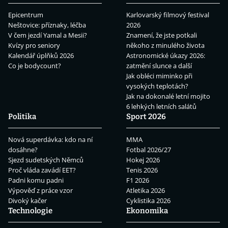
Epicentrum
Karlovarský filmový festival
Neštovice: příznaky, léčba
2026
V čem jezdí Yamal a Mesii?
Znamení, že jste potkali
Kvízy pro seniory
někoho z minulého života
Kalendář úplňků 2026
Astronomické úkazy 2026:
Co je bodycount?
zatmění slunce a další
Jak obléci miminko při
vysokých teplotách?
Jak na dokonalé letní mojito
6 lehkých letních salátů
Politika
Sport 2026
Nová superdávka: kdo na ní
MMA
dosáhne?
Fotbal 2026/27
Sjezd sudetských Němců
Hokej 2026
Proč vláda zavádí EET?
Tenis 2026
Padni komu padni
F1 2026
Výpověď z práce vzor
Atletika 2026
Divoký kačer
Cyklistika 2026
Technologie
Ekonomika