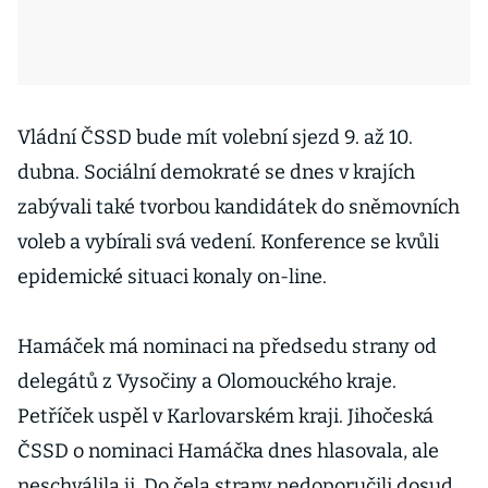
Vládní ČSSD bude mít volební sjezd 9. až 10.
dubna. Sociální demokraté se dnes v krajích
zabývali také tvorbou kandidátek do sněmovních
voleb a vybírali svá vedení. Konference se kvůli
epidemické situaci konaly on-line.
Hamáček má nominaci na předsedu strany od
delegátů z Vysočiny a Olomouckého kraje.
Petříček uspěl v Karlovarském kraji. Jihočeská
ČSSD o nominaci Hamáčka dnes hlasovala, ale
neschválila ji. Do čela strany nedoporučili dosud