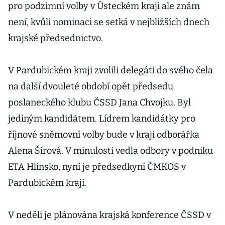
pro podzimní volby v Ústeckém kraji ale znám
není, kvůli nominaci se setká v nejbližších dnech
krajské předsednictvo.
V Pardubickém kraji zvolili delegáti do svého čela
na další dvouleté období opět předsedu
poslaneckého klubu ČSSD Jana Chvojku. Byl
jediným kandidátem. Lídrem kandidátky pro
říjnové sněmovní volby bude v kraji odborářka
Alena Šírová. V minulosti vedla odbory v podniku
ETA Hlinsko, nyní je předsedkyní ČMKOS v
Pardubickém kraji.
V neděli je plánována krajská konference ČSSD v