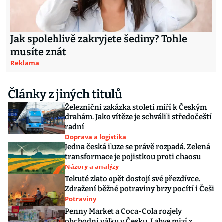
Jak spolehlivě zakryjete šediny? Tohle
musíte znát
Reklama
Články z jiných titulů
Železniční zakázka století míří k Českým
drahám. Jako vítěze je schválili středočeští
radní
Doprava a logistika
Jedna česká iluze se právě rozpadá. Zelená
transformace je pojistkou proti chaosu
Názory a analýzy
Tekuté zlato opět dostojí své přezdívce.
Zdražení běžné potraviny brzy pocítí i Češi
Potraviny
Penny Market a Coca-Cola rozjely
obchodní válku v Česku. Lahve mizí z