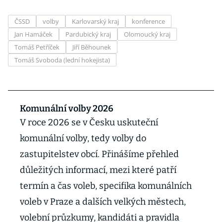
ČSSD
volby
Karlovarský kraj
konference
Jan Hamáček
Pardubický kraj
Olomoucký kraj
Tomáš Petříček
Jiří Běhounek
Tomáš Svoboda (lední hokejista)
Komunální volby 2026
V roce 2026 se v Česku uskuteční
komunální volby, tedy volby do
zastupitelstev obcí. Přinášíme přehled
důležitých informací, mezi které patří
termín a čas voleb, specifika komunálních
voleb v Praze a dalších velkých městech,
volební průzkumy, kandidáti a pravidla