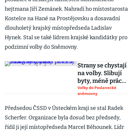
hejtmana Jiří Zemánek. Nahradí ho místostarosta
Kostelce na Hané na Prostějovsku a dosavadní
dlouholetý krajský místopředseda Ladislav
Hynek. Stal se také lídrem krajské kandidátky pro
podzimní volby do Sněmovny.
Strany se chystají
na volby. Slibují
byty, méně práce
a jednodušší
Volby do Poslanecké
sněmovny
daně
Předsedou ČSSD v Ústeckém kraji se stal Radek
Scherfer. Organizace byla dosud bez předsedy,
řídil ji její místopředseda Marcel Běhounek. Lídr