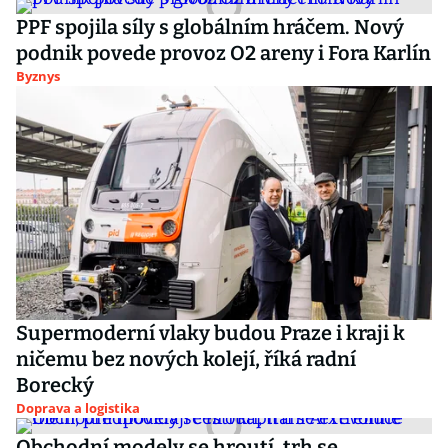
PPF spojila síly s globálním hráčem. Nový
podnik povede provoz O2 areny i Fora Karlín
Byznys
Supermoderní vlaky budou Praze i kraji k
ničemu bez nových kolejí, říká radní
Borecký
Doprava a logistika
Obchodní modely se hroutí, trh se