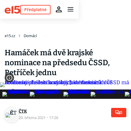
Předplatné
e15.cz
Domácí
Hamáček má dvě krajské
nominace na předsedu ČSSD,
Petříček jednu
ČTK
0
20. března 2021
·
17:26