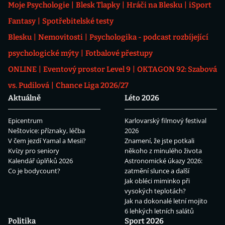
Moje Psychologie
Blesk Tlapky
Hráči na Blesku
iSport
Fantasy
Spotřebitelské testy
Blesku
Nemovitosti
Psychologika - podcast rozbíjející
psychologické mýty
Fotbalové přestupy
ONLINE
Eventový prostor Level 9
OKTAGON 92: Szabová
vs. Pudilová
Chance Liga 2026/27
Aktuálně
Léto 2026
Epicentrum
Karlovarský filmový festival
Neštovice: příznaky, léčba
2026
V čem jezdí Yamal a Mesii?
Znamení, že jste potkali
Kvízy pro seniory
někoho z minulého života
Kalendář úplňků 2026
Astronomické úkazy 2026:
Co je bodycount?
zatmění slunce a další
Jak obléci miminko při
vysokých teplotách?
Jak na dokonalé letní mojito
6 lehkých letních salátů
Politika
Sport 2026