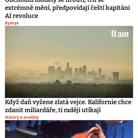
extrémně mění, předpovídají čeští kapitáni
AI revoluce
Byznys
Když daň vyžene zlatá vejce. Kalifornie chce
zdanit miliardáře, ti raději utíkají
Názory a analýzy