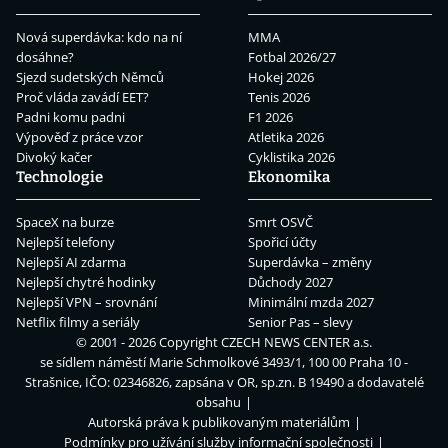
Nová superdávka: kdo na ní
MMA
dosáhne?
Fotbal 2026/27
Sjezd sudetských Němců
Hokej 2026
Proč vláda zavádí EET?
Tenis 2026
Padni komu padni
F1 2026
Výpověď z práce vzor
Atletika 2026
Divoký kačer
Cyklistika 2026
Technologie
Ekonomika
SpaceX na burze
Smrt OSVČ
Nejlepší telefony
Spořicí účty
Nejlepší AI zdarma
Superdávka – změny
Nejlepší chytré hodinky
Důchody 2027
Nejlepší VPN – srovnání
Minimální mzda 2027
Netflix filmy a seriály
Senior Pas – slevy
© 2001 - 2026 Copyright
CZECH NEWS CENTER a.s.
se sídlem náměstí Marie Schmolkové 3493/1, 100 00 Praha 10 -
Strašnice, IČO: 02346826, zapsána v OR, sp.zn. B 19490 a dodavatelé
obsahu
Autorská práva k publikovaným materiálům
Podmínky pro užívání služby informační společnosti