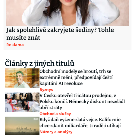
Jak spolehlivě zakryjete šediny? Tohle
musíte znát
Reklama
Články z jiných titulů
Obchodní modely se hroutí, trh se
extrémně mění, předpovídají čeští
kapitáni AI revoluce
Byznys
V Česku otevřel třicátou prodejnu, v
Polsku končí. Německý diskont nezvládl
obří ztráty
Obchod a služby
Když daň vyžene zlatá vejce. Kalifornie
chce zdanit miliardáře, ti raději utíkají
Názory a analýzy