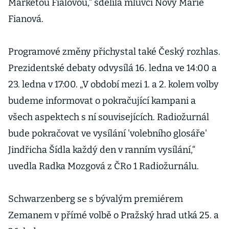
Markétou Fialovou,“ sdělila mluvčí Novy Marie
Fianová.
Programové změny přichystal také Český rozhlas.
Prezidentské debaty odvysílá 16. ledna ve 14:00 a
23. ledna v 17:00. „V období mezi 1. a 2. kolem volby
budeme informovat o pokračující kampani a
všech aspektech s ní souvisejících. Radiožurnál
bude pokračovat ve vysílání 'volebního glosáře'
Jindřicha Šídla každý den v ranním vysílání,“
uvedla Radka Mozgová z ČRo 1 Radiožurnálu.
Schwarzenberg se s bývalým premiérem
Zemanem v přímé volbě o Pražský hrad utká 25. a