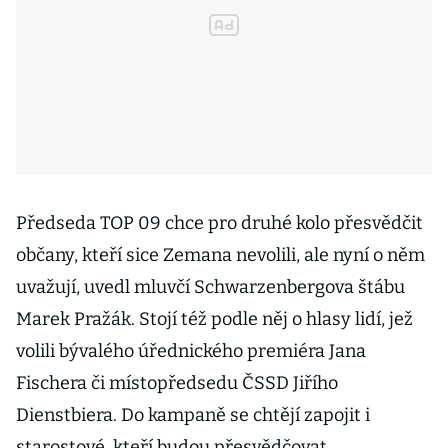
Předseda TOP 09 chce pro druhé kolo přesvědčit
občany, kteří sice Zemana nevolili, ale nyní o něm
uvažují, uvedl mluvčí Schwarzenbergova štábu
Marek Pražák. Stojí též podle něj o hlasy lidí, jež
volili bývalého úřednického premiéra Jana
Fischera či místopředsedu ČSSD Jiřího
Dienstbiera. Do kampaně se chtějí zapojit i
starostové, kteří budou přesvědčovat