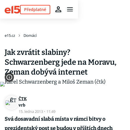
Předplatné
e15.cz
Domácí
Jak zvrátit slabiny?
Schwarzenberg jede na Moravu,
Zeman dobývá internet
ČTK
vrb
15. ledna 2013
·
11:49
Svá dosavadní slabá místa v rámci bitvy o
prezidentský post se budou v příštích dnech