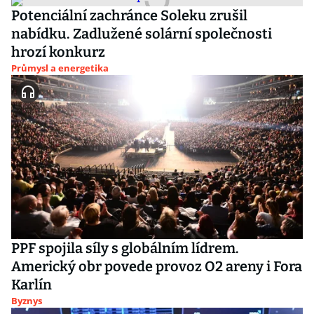
Potenciální zachránce Soleku zrušil
nabídku. Zadlužené solární společnosti
hrozí konkurz
Průmysl a energetika
PPF spojila síly s globálním lídrem.
Americký obr povede provoz O2 areny i Fora
Karlín
Byznys