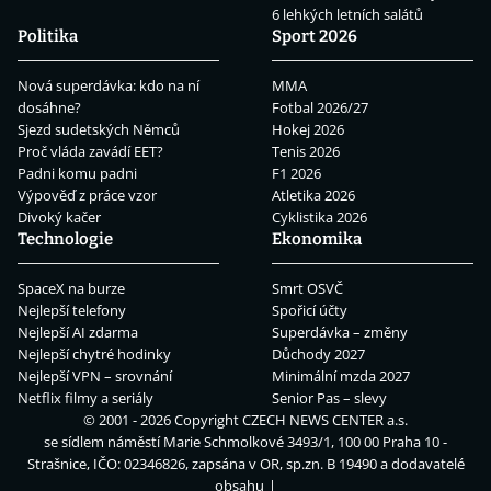
6 lehkých letních salátů
Politika
Sport 2026
Nová superdávka: kdo na ní
MMA
dosáhne?
Fotbal 2026/27
Sjezd sudetských Němců
Hokej 2026
Proč vláda zavádí EET?
Tenis 2026
Padni komu padni
F1 2026
Výpověď z práce vzor
Atletika 2026
Divoký kačer
Cyklistika 2026
Technologie
Ekonomika
SpaceX na burze
Smrt OSVČ
Nejlepší telefony
Spořicí účty
Nejlepší AI zdarma
Superdávka – změny
Nejlepší chytré hodinky
Důchody 2027
Nejlepší VPN – srovnání
Minimální mzda 2027
Netflix filmy a seriály
Senior Pas – slevy
© 2001 - 2026 Copyright
CZECH NEWS CENTER a.s.
se sídlem náměstí Marie Schmolkové 3493/1, 100 00 Praha 10 -
Strašnice, IČO: 02346826, zapsána v OR, sp.zn. B 19490 a dodavatelé
obsahu