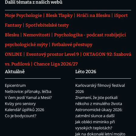
Další témata z našich webů
Moje Psychologie
Blesk Tlapky
Hráči na Blesku
iSport
Fantasy
Spotřebitelské testy
Blesku
Nemovitosti
Psychologika - podcast rozbíjející
psychologické mýty
Fotbalové přestupy
ONLINE
Eventový prostor Level 9
OKTAGON 92: Szabová
vs. Pudilová
Chance Liga 2026/27
Aktuálně
Léto 2026
Epicentrum
Karlovarský filmový festival
Neštovice: příznaky, léčba
2026
V čem jezdí Yamal a Mesii?
Znamení, že jste potkali
Kvízy pro seniory
někoho z minulého života
Kalendář úplňků 2026
Astronomické úkazy 2026:
Co je bodycount?
zatmění slunce a další
Jak obléci miminko při
vysokých teplotách?
Jak na dokonalé letní mojito