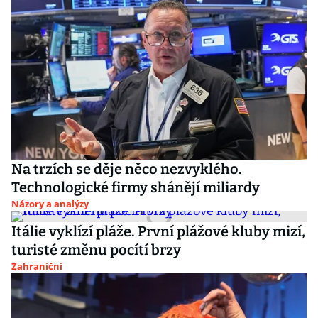
Na trzích se děje něco nezvyklého.
Technologické firmy shánějí miliardy
Názory a analýzy
Itálie vyklízí pláže. První plážové kluby mizí,
turisté změnu pocítí brzy
Zahraniční