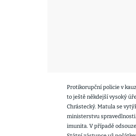
Protikorupční policie v kau
to ještě někdejší vysoký úř
Chrástecký. Matula se vytýk
ministerstvu spravedlnosti
imunita. V případě odsouze
Státní zástupce už počátke