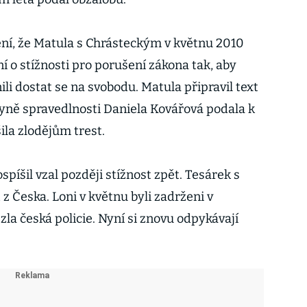
ní, že Matula s Chrásteckým v květnu 2010
í o stížnosti pro porušení zákona tak, aby
i dostat se na svobodu. Matula připravil text
tryně spravedlnosti Daniela Kovářová podala k
la zlodějům trest.
ospíšil vzal později stížnost zpět. Tesárek s
 z Česka. Loni v květnu byli zadrženi v
zla česká policie. Nyní si znovu odpykávají