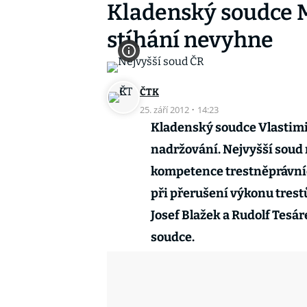
Kladenský soudce M
stíhání nevyhne
ČTK
25. září 2012
·
14:23
Kladenský soudce Vlastimi
nadržování. Nejvyšší soud 
kompetence trestněprávníc
při přerušení výkonu trestů
Josef Blažek a Rudolf Tesá
soudce.