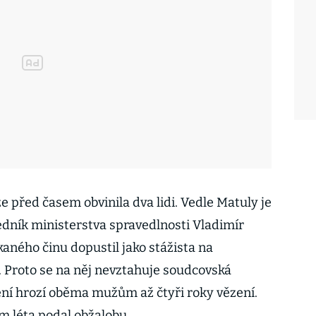
ze před časem obvinila dva lidi. Vedle Matuly je
edník ministerstva spravedlnosti Vladimír
aného činu dopustil jako stážista na
. Proto se na něj nevztahuje soudcovská
ní hrozí oběma mužům až čtyři roky vězení.
m léta podal obžalobu.