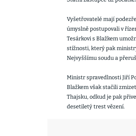
Vyšetřovatelé mají podezře
úmyslně postupovali v řízen
Tesárkovi s Blažkem umožnil
stížnosti, který pak minis
Nejvyššímu soudu a přeruši
Ministr spravedlnosti Jiří P
Blažkem však stačili zmizet
Thajsku, odkud je pak přive
desetiletý trest vězení.