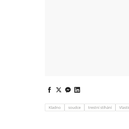
Kladno
soudce
trestní stíhání
Vlast