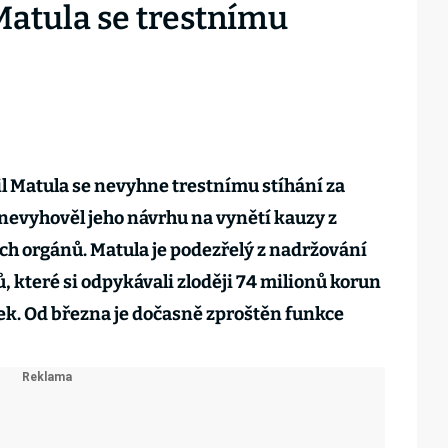
atula se trestnímu
l Matula se nevyhne trestnímu stíhání za
nevyhověl jeho návrhu na vynětí kauzy z
h orgánů. Matula je podezřelý z nadržování
, které si odpykávali zloději 74 milionů korun
rek. Od března je dočasně zproštěn funkce