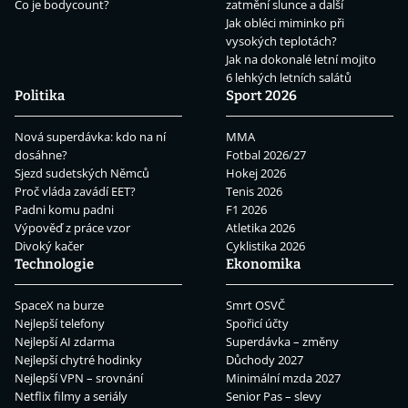
Co je bodycount?
zatmění slunce a další
Jak obléci miminko při
vysokých teplotách?
Jak na dokonalé letní mojito
6 lehkých letních salátů
Politika
Sport 2026
Nová superdávka: kdo na ní
MMA
dosáhne?
Fotbal 2026/27
Sjezd sudetských Němců
Hokej 2026
Proč vláda zavádí EET?
Tenis 2026
Padni komu padni
F1 2026
Výpověď z práce vzor
Atletika 2026
Divoký kačer
Cyklistika 2026
Technologie
Ekonomika
SpaceX na burze
Smrt OSVČ
Nejlepší telefony
Spořicí účty
Nejlepší AI zdarma
Superdávka – změny
Nejlepší chytré hodinky
Důchody 2027
Nejlepší VPN – srovnání
Minimální mzda 2027
Netflix filmy a seriály
Senior Pas – slevy