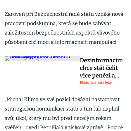
Zároveň při Bezpečnostní radě státu vzniká nová
pracovní podskupina, která se bude zabývat
záležitostmi bezpečnostních aspektů vlivového
působení cizí moci a informačních manipulací.
Dezinformacím
chce stát čelit
více penězi a
více úředníky.
Názory a analýzy
Tak to ale
nefunguje
„Michal Klíma ve své pozici dokázal nastartovat
strategickou komunikaci státu a tím tak naplnil
svůj úkol, který mu byl před necelým rokem
svěřen,„ uvedl Petr Fiala v tiskové zprávě. “Pozice