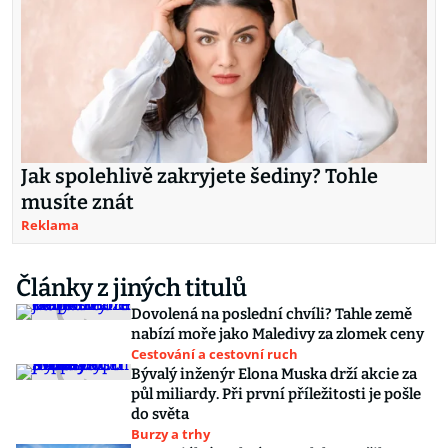
Jak spolehlivě zakryjete šediny? Tohle
musíte znát
Reklama
Články z jiných titulů
Dovolená na poslední chvíli? Tahle země
nabízí moře jako Maledivy za zlomek ceny
Cestování a cestovní ruch
Bývalý inženýr Elona Muska drží akcie za
půl miliardy. Při první příležitosti je pošle
do světa
Burzy a trhy