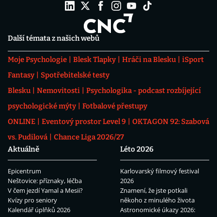
Další témata z našich webů
Moje Psychologie
Blesk Tlapky
Hráči na Blesku
iSport
Fantasy
Spotřebitelské testy
Blesku
Nemovitosti
Psychologika - podcast rozbíjející
psychologické mýty
Fotbalové přestupy
ONLINE
Eventový prostor Level 9
OKTAGON 92: Szabová
vs. Pudilová
Chance Liga 2026/27
Aktuálně
Léto 2026
Epicentrum
Karlovarský filmový festival
Neštovice: příznaky, léčba
2026
V čem jezdí Yamal a Mesii?
Znamení, že jste potkali
Kvízy pro seniory
někoho z minulého života
Kalendář úplňků 2026
Astronomické úkazy 2026: