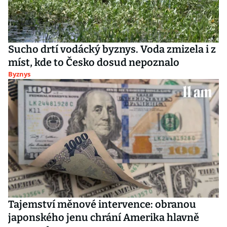
Sucho drtí vodácký byznys. Voda zmizela i z
míst, kde to Česko dosud nepoznalo
Byznys
Tajemství měnové intervence: obranou
japonského jenu chrání Amerika hlavně