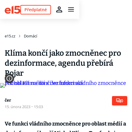
Předplatné
e15.cz
Domácí
Klíma končí jako zmocněnec pro
dezinformace, agendu přebírá
Pojar
čer
0
15. února 2023
·
15:03
Ve funkci vládního zmocněnce pro oblast médií a