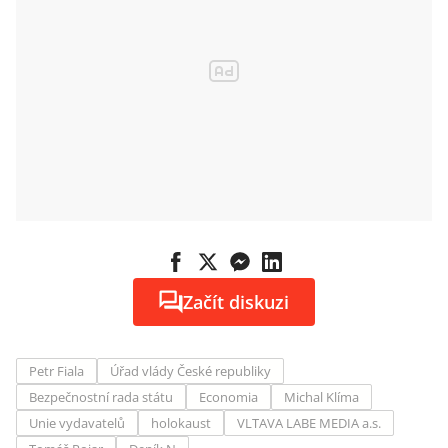
Začít diskuzi
Petr Fiala
Úřad vlády České republiky
Bezpečnostní rada státu
Economia
Michal Klíma
Unie vydavatelů
holokaust
VLTAVA LABE MEDIA a.s.