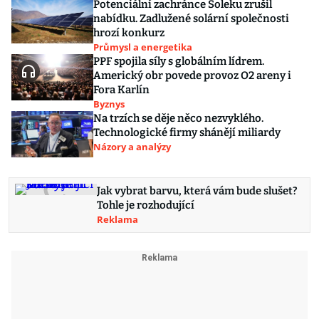
Potenciální zachránce Soleku zrušil
nabídku. Zadlužené solární společnosti
hrozí konkurz
Průmysl a energetika
PPF spojila síly s globálním lídrem.
Americký obr povede provoz O2 areny i
Fora Karlín
Byznys
Na trzích se děje něco nezvyklého.
Technologické firmy shánějí miliardy
Názory a analýzy
Jak vybrat barvu, která vám bude slušet?
Tohle je rozhodující
Reklama