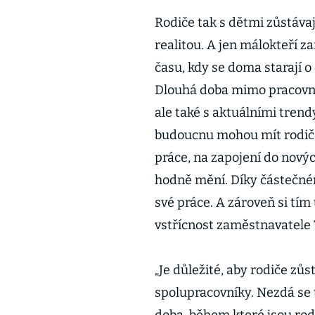
Rodiče tak s dětmi zůstáva
realitou. A jen málokteří z
času, kdy se doma starají o
Dlouhá doba mimo pracovní 
ale také s aktuálními trend
budoucnu mohou mít rodiče 
práce, na zapojení do novýc
hodně mění. Díky částečn
své práce. A zároveň si tím
vstřícnost zaměstnavatele
„Je důležité, aby rodiče zůs
spolupracovníky. Nezdá se t