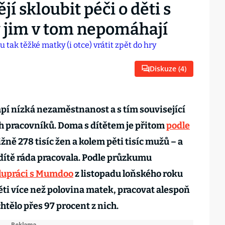
jí skloubit péči o děti s
my jim v tom nepomáhají
Diskuze (
4
)
pí nízká nezaměstnanost a s tím související
h pracovníků. Doma s dítětem je přitom
podle
žně 278 tisíc žen a kolem pěti tisíc mužů – a
o dítě ráda pracovala. Podle průzkumu
olupráci s Mumdoo
z listopadu loňského roku
ěti více než polovina matek, pracovat alespoň
htělo přes 97 procent z nich.