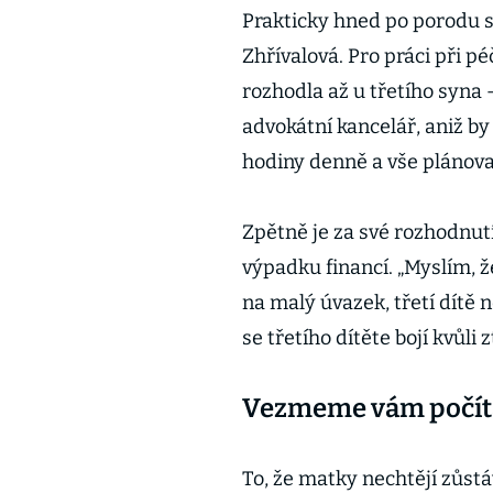
Prakticky hned po porodu s
Zhřívalová. Pro práci při p
rozhodla až u třetího syna 
advokátní kancelář, aniž by 
hodiny denně a vše plánova
Zpětně je za své rozhodnutí
výpadku financí. „Myslím, 
na malý úvazek, třetí dítě
se třetího dítěte bojí kvůli 
Vezmeme vám počíta
To, že matky nechtějí zůstáv