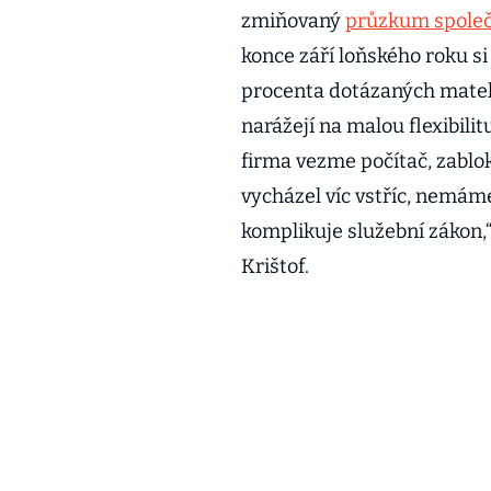
zmiňovaný
průzkum společ
konce září loňského roku si
procenta dotázaných matek.
narážejí na malou flexibili
firma vezme počítač, zablo
vycházel víc vstříc, nemám
komplikuje služební zákon,“
Krištof.