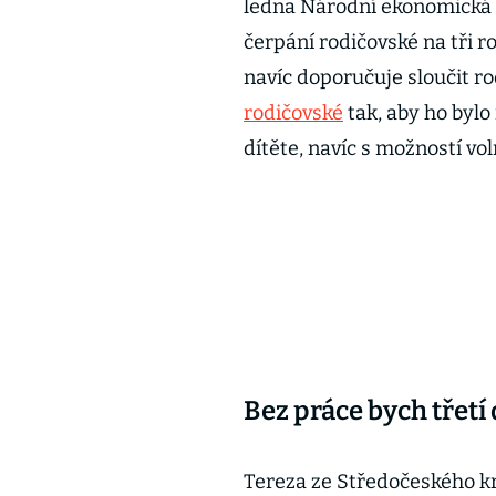
ledna Národní ekonomická r
čerpání rodičovské na tři r
navíc doporučuje sloučit r
rodičovské
tak, aby ho bylo
dítěte, navíc s možností vol
Bez práce bych třetí
Tereza ze Středočeského kr