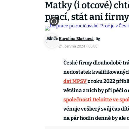
Matky (i otcové) chtě
prací, stát ani fir
,
Karolína Blažková
lig
21. června 2024
·
05:00
České firmy dlouhodobě trá
nedostatek kvalifikovanýc
dat MPSV
z roku 2022 přibli
většina z nich by při péči 
společnosti Deloitte ve sp
věnuje veškerý svůj čas dít
na pár hodin denně by ale c