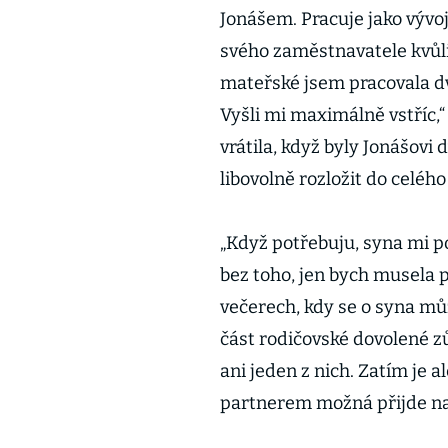
Jonášem. Pracuje jako vývo
svého zaměstnavatele kvůli 
mateřské jsem pracovala dva
Vyšli mi maximálně vstříc,
vrátila, když byly Jonášovi
libovolně rozložit do celého
„Když potřebuju, syna mi poh
bez toho, jen bych musela p
večerech, kdy se o syna můž
část rodičovské dovolené 
ani jeden z nich. Zatím je 
partnerem možná přijde na