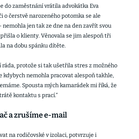
e do zaměstnání vrátila advokátka Eva
éči o čerstvě narozeného potomka se ale
– nemohla jen tak ze dne na den zavřít svou
přišla o klienty. Věnovala se jim alespoň tři
la na dobu spánku dítěte.
 ráda, protože si tak ušetřila stres z možného
že kdybych nemohla pracovat alespoň takhle,
 nemáme. Spousta mých kamarádek mi říká, že
ztrátě kontaktu s prací.“
č a zrušíme e-mail
at na rodičovské v izolaci, potvrzuje i