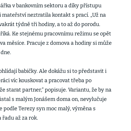
jářka v bankovním sektoru a díky přístupu
mateřství neztratila kontakt s prací. „Už na
krát týdně tři hodiny, a to až do porodu.
“ říká. Ke stejnému pracovnímu režimu se opět
 dva měsíce. Pracuje z domova a hodiny si může
 dne.
lídají babičky. Ale dokážu si to představit i
ráci víc kouskovat a pracovat třeba po
e starat partner,“ popisuje. Variantu, že by na
zůstal s malým Jonášem doma on, nevylučuje
ale podle Terezy syn moc malý, výměna s
 řadu až za rok.