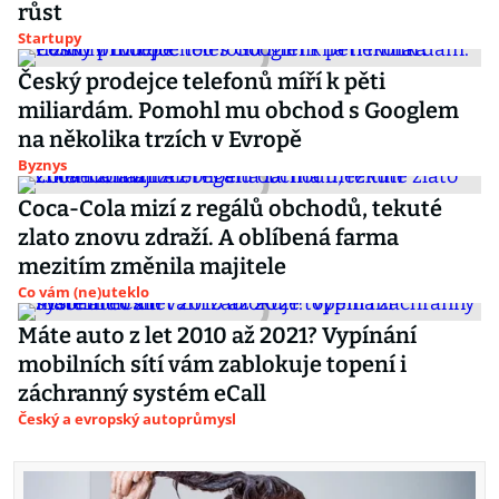
růst
Startupy
Český prodejce telefonů míří k pěti
miliardám. Pomohl mu obchod s Googlem
na několika trzích v Evropě
Byznys
Coca-Cola mizí z regálů obchodů, tekuté
zlato znovu zdraží. A oblíbená farma
mezitím změnila majitele
Co vám (ne)uteklo
Máte auto z let 2010 až 2021? Vypínání
mobilních sítí vám zablokuje topení i
záchranný systém eCall
Český a evropský autoprůmysl