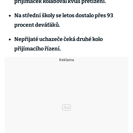
přijímaček kolaboval kvůli přetížení.
Na střední školy se letos dostalo přes 93
procent deváťáků.
Nepřijaté uchazeče čeká druhé kolo
přijímacího řízení.