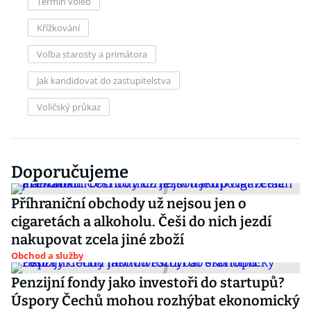
Termín voleb
Křížkování
Volba starosty a primátora
Jak kandidovat do zastupitelstva
Voličský průkaz
Doporučujeme
Příhraniční obchody už nejsou jen o
cigaretách a alkoholu. Češi do nich jezdí
nakupovat zcela jiné zboží
Obchod a služby
Penzijní fondy jako investoři do startupů?
Úspory Čechů mohou rozhýbat ekonomický