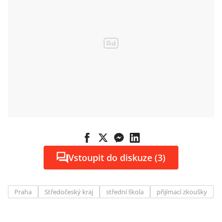
Vstoupit do diskuze (3)
Praha
Středočeský kraj
střední škola
přijímací zkoušky