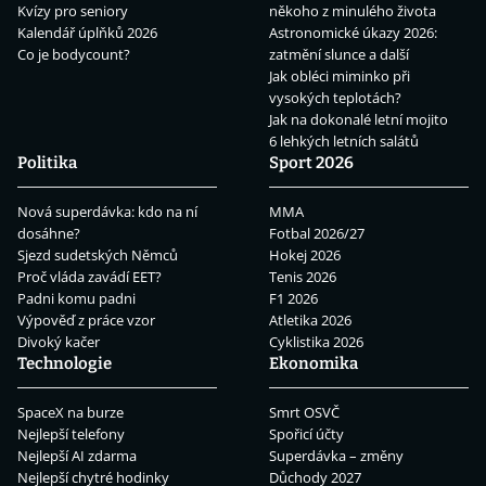
Kvízy pro seniory
někoho z minulého života
Kalendář úplňků 2026
Astronomické úkazy 2026:
Co je bodycount?
zatmění slunce a další
Jak obléci miminko při
vysokých teplotách?
Jak na dokonalé letní mojito
6 lehkých letních salátů
Politika
Sport 2026
Nová superdávka: kdo na ní
MMA
dosáhne?
Fotbal 2026/27
Sjezd sudetských Němců
Hokej 2026
Proč vláda zavádí EET?
Tenis 2026
Padni komu padni
F1 2026
Výpověď z práce vzor
Atletika 2026
Divoký kačer
Cyklistika 2026
Technologie
Ekonomika
SpaceX na burze
Smrt OSVČ
Nejlepší telefony
Spořicí účty
Nejlepší AI zdarma
Superdávka – změny
Nejlepší chytré hodinky
Důchody 2027