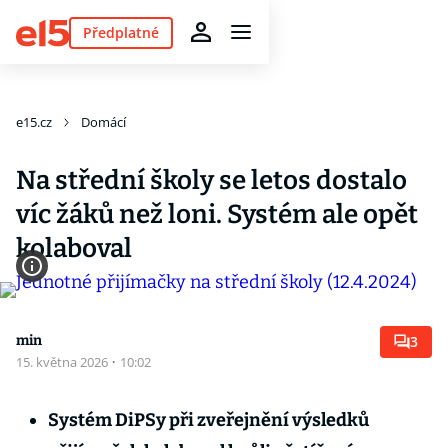
Předplatné
e15.cz
Domácí
Na střední školy se letos dostalo
víc žáků než loni. Systém ale opět
kolaboval
min
3
15. května 2026
·
10:02
Systém DiPSy při zveřejnění výsledků