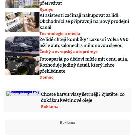
přetrvávat
Byznys
AI asistenti začínají nakupovat za lidi.
Obchodníci se připravují na nový prodejní
kanál
Technologie a média
Že lidé chtějí kombíky? Luxusní Volva V90
leží v autosalonech s milionovou slevou
Český a evropský autoprůmysl
Fotoaparát po dědovi může mít cenu auta.
Rozhoduje jediný detail, který lehce
přehlédnete
Domácí
Chcete barvit vlasy šetrněji? Zjistěte, co
dokážou květinové oleje
Reklama