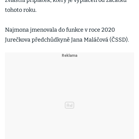
zvláštní příplatek, který je vyplácen od začátku
tohoto roku.
Najmona jmenovala do funkce v roce 2020
Jurečkova předchůdkyně Jana Maláčová (ČSSD).