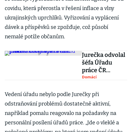
covidu, která přerostla v řešení inflace a vlny
ukrajinských uprchlíků. Vyřizování a vyplácení
dávek a příspěvků se zpožďuje, což působí
nemalé potíže občanům.
Jurečka odvolal
šéfa Úřadu
práce ČR
Najmona kvůli
Domácí
prodlevám ve
vyřizování
Vedení úřadu nebylo podle Jurečky při
dávek
odstraňování problémů dostatečně aktivní,
například pomalu reagovalo na požadavky na
personální posílení úřadů práce. „Jde o vleklé a