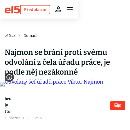
Předplatné
e15.cz
Domácí
Najmon se brání proti svému
odvolání z čela úřadu práce, je
podle něj nezákonné
bru
ly
0
tto
1. března 2023
·
12:15