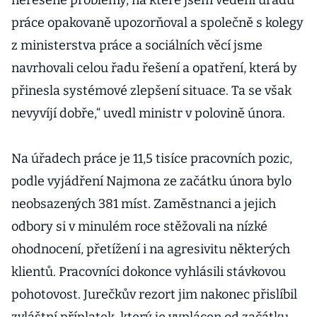
neřešené problémy, na které jsem vedení úřadu
práce opakovaně upozorňoval a společně s kolegy
z ministerstva práce a sociálních věcí jsme
navrhovali celou řadu řešení a opatření, která by
přinesla systémové zlepšení situace. Ta se však
nevyvíjí dobře,“ uvedl ministr v polovině února.
Na úřadech práce je 11,5 tisíce pracovních pozic,
podle vyjádření Najmona ze začátku února bylo
neobsazených 381 míst. Zaměstnanci a jejich
odbory si v minulém roce stěžovali na nízké
ohodnocení, přetížení i na agresivitu některých
klientů. Pracovníci dokonce vyhlásili stávkovou
pohotovost. Jurečkův rezort jim nakonec přislíbil