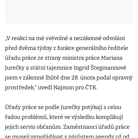
„V reakci na mé svévolné a nezákonné odvolání
před dvěma týdny z funkce generálního ředitele
úřadu práce ze strany ministra práce Mariana
Jurečky a státní tajemnice Ingrid Štegmannové
jsem v zákonné lhůtě dne 28. února podal opravný
prostředek,“ uvedl Najmon pro ČTK.
Úřady práce se podle Jurečky potýkají s celou
řadou problémů, které ve výsledku komplikují
jejich servis občanům. Zaměstnanci úřadů práce
se musejí vypořádávat s nárůstem agendy už od