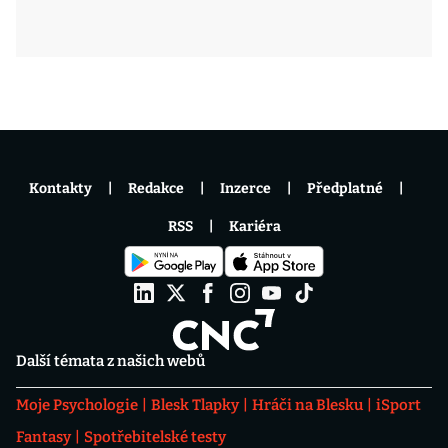
Kontakty
Redakce
Inzerce
Předplatné
RSS
Kariéra
Další témata z našich webů
Moje Psychologie
Blesk Tlapky
Hráči na Blesku
iSport
Fantasy
Spotřebitelské testy