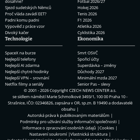
dosáhne?
Fotbal 2026/27
Sjezd sudetských Němců
Hokej 2026
Proč vláda zavádí EET?
Tenis 2026
Padni komu padni
F1 2026
Výpověď z práce vzor
Atletika 2026
Divoký kačer
Cyklistika 2026
Technologie
Ekonomika
SpaceX na burze
Smrt OSVČ
Nejlepší telefony
Spořicí účty
Nejlepší AI zdarma
Superdávka – změny
Nejlepší chytré hodinky
Důchody 2027
Nejlepší VPN – srovnání
Minimální mzda 2027
Netflix filmy a seriály
Senior Pas – slevy
© 2001 - 2026 Copyright
CZECH NEWS CENTER a.s.
se sídlem náměstí Marie Schmolkové 3493/1, 100 00 Praha 10 -
Strašnice, IČO: 02346826, zapsána v OR, sp.zn. B 19490 a dodavatelé
obsahu
Autorská práva k publikovaným materiálům
Podmínky pro užívání služby informační společnosti
Informace o zpracování osobních údajů
Cookies
Nastavení soukromí
Vlastnická struktura