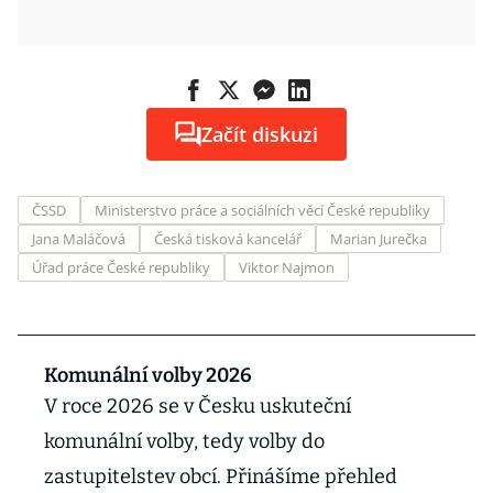
Začít diskuzi
ČSSD
Ministerstvo práce a sociálních věcí České republiky
Jana Maláčová
Česká tisková kancelář
Marian Jurečka
Úřad práce České republiky
Viktor Najmon
Komunální volby 2026
V roce 2026 se v Česku uskuteční
komunální volby, tedy volby do
zastupitelstev obcí. Přinášíme přehled