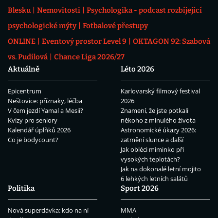
Blesku
Nemovitosti
Psychologika - podcast rozbíjející
psychologické mýty
Fotbalové přestupy
ONLINE
Eventový prostor Level 9
OKTAGON 92: Szabová
vs. Pudilová
Chance Liga 2026/27
Aktuálně
Léto 2026
Epicentrum
Karlovarský filmový festival
Neštovice: příznaky, léčba
2026
V čem jezdí Yamal a Mesii?
Znamení, že jste potkali
Kvízy pro seniory
někoho z minulého života
Kalendář úplňků 2026
Astronomické úkazy 2026:
Co je bodycount?
zatmění slunce a další
Jak obléci miminko při
vysokých teplotách?
Jak na dokonalé letní mojito
6 lehkých letních salátů
Politika
Sport 2026
Nová superdávka: kdo na ní
MMA