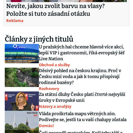
Nevíte, jakou zvolit barvu na vlasy?
Položte si tuto zásadní otázku
Reklama
Články z jiných titulů
U pražských hal chceme hlavně více akcí,
lepší VIP i gastronomii, říká evropský šéf
Live Nation
Obchod a služby
Děsivý pohled na českou krajinu. Proč v
Česku mizí voda a jak k tomu přispívají
rodinné bazény?
Rozhovory
Za státní dluhy Česko platí čtvrté nejvyšší
úroky v Evropské unii
Názory a analýzy
Vláda proškrtala mapu větrných zón.
Podívejte se, jestli ta u vaší chalupy zůstala
Domácí
Češi propadli motorkám. Král trhu těží z