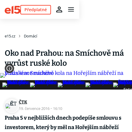
Předplatné
e15.cz
Domácí
Oko nad Prahou: na Smíchově má
vyrůst ruské kolo
Foto
ČTK
19. července 2016
·
16:10
Praha 5 v nejbližších dnech podepíše smlouvu s
investorem, který by měl na Hořejším nábřeží