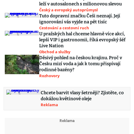
leží v autosalonech s milionovou slevou
Český a evropský autoprůmysl
Tuto dopravní značku Češi neznají. Její
ignorování vás vyjde na pět tisíc
Cestování a cestovní ruch
U pražských hal chceme hlavně více akcí,
lepší VIP i gastronomii, říká evropský šéf
Live Nation
Obchod a služby
Děsivý pohled na českou krajinu. Proč v
Česku mizí voda a jak k tomu přispívají
rodinné bazény?
Rozhovory
Chcete barvit vlasy šetrněji? Zjistěte, co
dokážou květinové oleje
Reklama