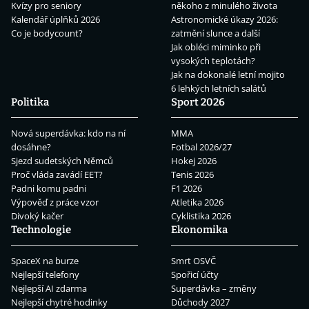
Kvízy pro seniory
někoho z minulého života
Kalendář úplňků 2026
Astronomické úkazy 2026:
Co je bodycount?
zatmění slunce a další
Jak obléci miminko při
vysokých teplotách?
Jak na dokonalé letní mojito
6 lehkých letních salátů
Politika
Sport 2026
Nová superdávka: kdo na ní
MMA
dosáhne?
Fotbal 2026/27
Sjezd sudetských Němců
Hokej 2026
Proč vláda zavádí EET?
Tenis 2026
Padni komu padni
F1 2026
Výpověď z práce vzor
Atletika 2026
Divoký kačer
Cyklistika 2026
Technologie
Ekonomika
SpaceX na burze
Smrt OSVČ
Nejlepší telefony
Spořicí účty
Nejlepší AI zdarma
Superdávka – změny
Nejlepší chytré hodinky
Důchody 2027