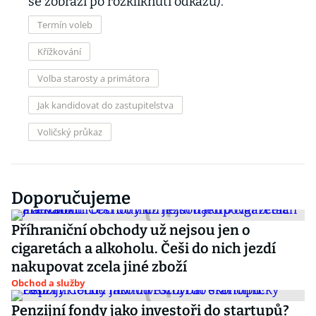
se zobrazí po rozkliknutí odkazu).
Termín voleb
Křížkování
Volba starosty a primátora
Jak kandidovat do zastupitelstva
Voličský průkaz
Doporučujeme
Příhraniční obchody už nejsou jen o
cigaretách a alkoholu. Češi do nich jezdí
nakupovat zcela jiné zboží
Obchod a služby
Penzijní fondy jako investoři do startupů?