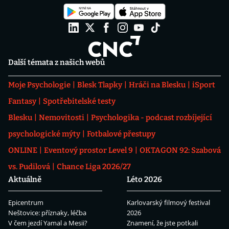
Další témata z našich webů
Moje Psychologie
Blesk Tlapky
Hráči na Blesku
iSport
Fantasy
Spotřebitelské testy
Blesku
Nemovitosti
Psychologika - podcast rozbíjející
psychologické mýty
Fotbalové přestupy
ONLINE
Eventový prostor Level 9
OKTAGON 92: Szabová
vs. Pudilová
Chance Liga 2026/27
Aktuálně
Léto 2026
Epicentrum
Karlovarský filmový festival
Neštovice: příznaky, léčba
2026
V čem jezdí Yamal a Mesii?
Znamení, že jste potkali