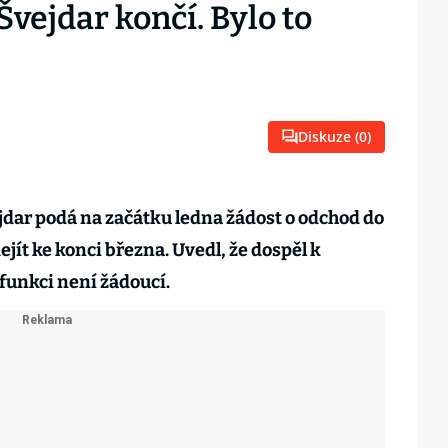
Švejdar končí. Bylo to
Diskuze (
0
)
ejdar podá na začátku ledna žádost o odchod do
dejít ke konci března. Uvedl, že dospěl k
 funkci není žádoucí.