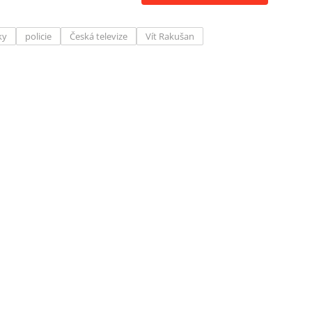
ky
policie
Česká televize
Vít Rakušan