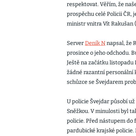
respektovat. Věřím, že naš
prospěchu celé Policii ČR, je
ministr vnitra Vít Rakušan 
Server
Deník N
napsal, že 
prosince o jeho odchodu. B
Ještě na začátku listopadu 
žádné razantní personální k
schůzce se Švejdarem probr
U policie Švejdar působí už
Sněžkou. V minulosti byl t
policie. Před nástupem do 
pardubické krajské policie.