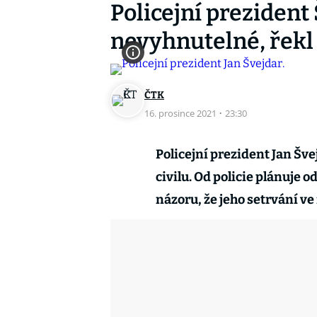
Policejní prezident 
nevyhnutelné, řekl
ČTK
16. prosince 2021
·
23:30
Policejní prezident Jan Šv
civilu. Od policie plánuje o
názoru, že jeho setrvání ve