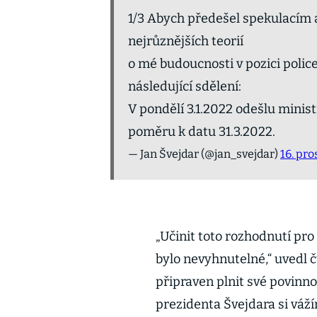
1/3 Abych předešel spekulacím a
nejrůznějších teorií
o mé budoucnosti v pozici polic
následující sdělení:
V pondělí 3.1.2022 odešlu minis
poměru k datu 31.3.2022.
— Jan Švejdar (@jan_svejdar)
16. pro
„Učinit toto rozhodnutí pro
bylo nevyhnutelné,“ uvedl čt
připraven plnit své povinno
prezidenta Švejdara si váž