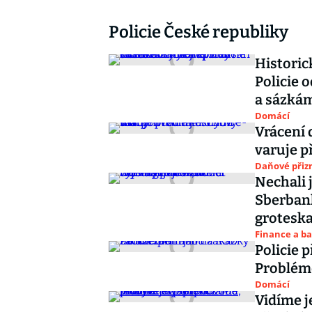
Policie České republiky
Historic
Policie 
a sázká
Domácí
Vrácení 
varuje p
Daňové přiz
Nechali 
Sberbank
grotesk
Finance a b
Policie p
Problém
Domácí
Vidíme j