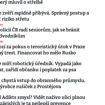
erý mluvil o střelbě
e zvěří rapidně přibývá. Správný postup a
t riziko střetu
vy
olicií ČR radí seniorům, jak se bránit
odvodníkům
vy
ozí za pokus o teroristický útok v Praze
ý trest. Financovat ho mělo Rusko
 míří robotický úředník. Vypadá jako
, zařídí občanku i poplatek za psa
 chystá vstup do obranného průmyslu,
ýrobce rušiček z Prostějova
l Adikts smysl? Vidět naživo ulici plnou
závislých je ta nejlepší prevence