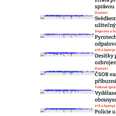
správou
Domácí
Svědkem
užitečný,
Doprava a lo
Pyrotech
odpalov
e15 a byznys
Desítky 
ozbrojen
Domácí
ČSOB var
příbuzné
Tiskové zprá
Vydělané
obranysc
e15 a byznys
Policie 