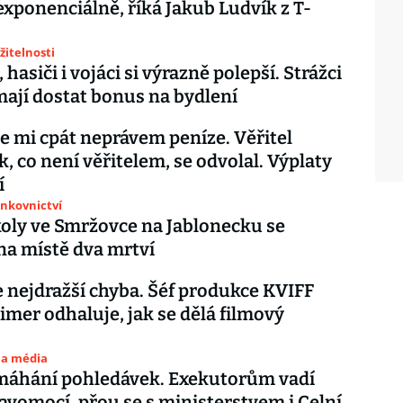
exponenciálně, říká Jakub Ludvík z T-
žitelnosti
, hasiči i vojáci si výrazně polepší. Strážci
ají dostat bonus na bydlení
e mi cpát neprávem peníze. Věřitel
, co není věřitelem, se odvolal. Výplaty
í
ankovnictví
koly ve Smržovce na Jablonecku se
 na místě dva mrtví
e nejdražší chyba. Šéf produkce KVIFF
timer odhaluje, jak se dělá filmový
 a média
ymáhání pohledávek. Exekutorům vadí
ravomocí, přou se s ministerstvem i Celní