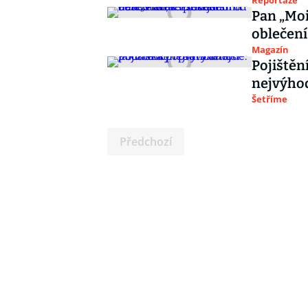
Reportáže
Pan „Moi
oblečení
Magazín
Pojištěn
nejvýho
Šetříme
Předchozí