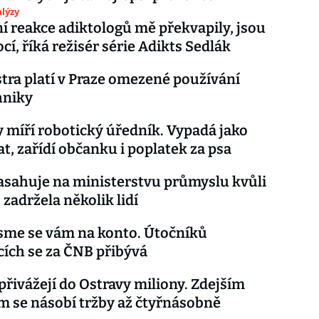
lýzy
í reakce adiktologů mě překvapily, jsou
cí, říká režisér série Adikts Sedlák
stra platí v Praze omezené používání
hniky
 míří robotický úředník. Vypadá jako
, zařídí občanku i poplatek za psa
zasahuje na ministerstvu průmyslu kvůli
 zadržela několik lidí
jsme se vám na konto. Útočníků
cích se za ČNB přibývá
přivážejí do Ostravy miliony. Zdejším
 se násobí tržby až čtyřnásobně