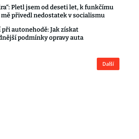
ra“: Pletl jsem od deseti let, k funkčímu
 mě přivedl nedostatek v socialismu
í při autonehodě: Jak získat
dnější podmínky opravy auta
Další