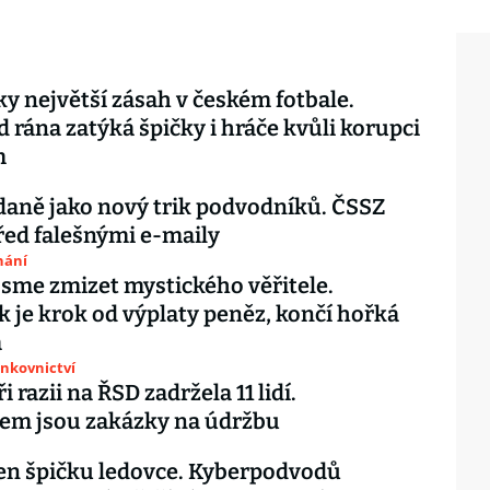
ky největší zásah v českém fotbale.
od rána zatýká špičky i hráče kvůli korupci
m
daně jako nový trik podvodníků. ČSSZ
řed falešnými e-maily
nání
jsme zmizet mystického věřitele.
 je krok od výplaty peněz, končí hořká
a
ankovnictví
ři razii na ŘSD zadržela 11 lidí.
em jsou zakázky na údržbu
en špičku ledovce. Kyberpodvodů