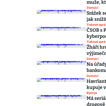
muže, kt
Domácí
Srážek s
jak sníži
Tiskové zprá
ČSOB s P
kyberp
Tiskové zprá
Žháři hr
výjimečn
Domácí
Na úřady
bankomat
Domácí
Havrlant
kupuje v
Byznys
Má seriá
drogově 