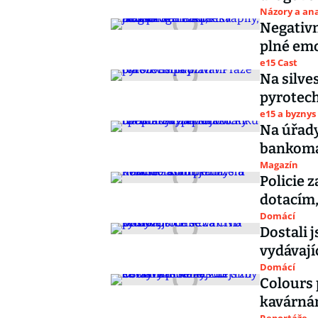
Názory a ana
Negativn
plné emo
e15 Cast
Na silve
pyrotec
e15 a byznys
Na úřady
bankomat
Magazín
Policie 
dotacím,
Domácí
Dostali 
vydávají
Domácí
Colours 
kavárnám