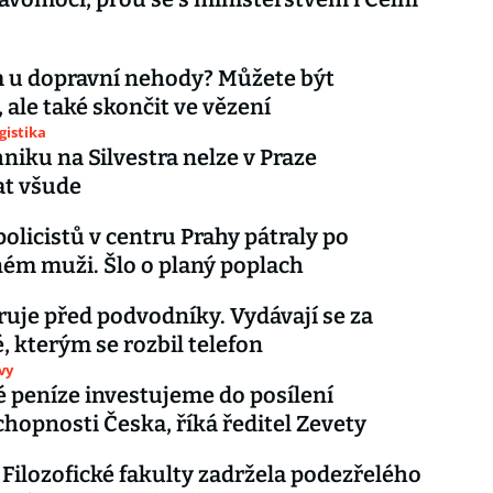
 u dopravní nehody? Můžete být
 ale také skončit ve vězení
gistika
niku na Silvestra nelze v Praze
at všude
policistů v centru Prahy pátraly po
ém muži. Šlo o planý poplach
uje před podvodníky. Vydávají se za
, kterým se rozbil telefon
vy
 peníze investujeme do posílení
hopnosti Česka, říká ředitel Zevety
u Filozofické fakulty zadržela podezřelého