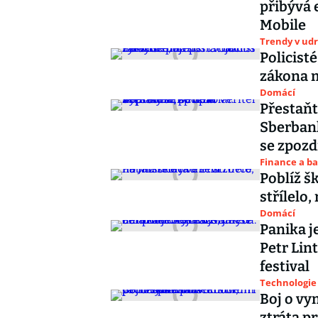
přibývá 
Mobile
Trendy v udr
Policisté
zákona m
Domácí
Přestaňt
Sberbank
se zpozd
Finance a b
Poblíž š
střílelo,
Domácí
Panika j
Petr Lin
festival
Technologie
Boj o v
ztráta p