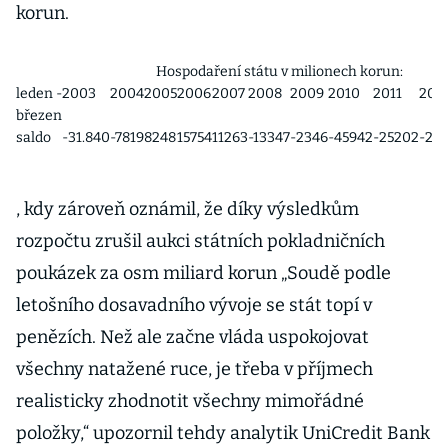
korun.
Hospodaření státu v milionech korun:
leden -
2003
2004
2005
2006
2007
2008
2009
2010
2011
201
březen
saldo
-31.840
-7819
8248
15754
11263
-13347
-2346
-45942
-25202
-22
, kdy zároveň oznámil, že díky výsledkům
rozpočtu zrušil aukci státních pokladničních
poukázek za osm miliard korun „Soudě podle
letošního dosavadního vývoje se stát topí v
penězích. Než ale začne vláda uspokojovat
všechny natažené ruce, je třeba v příjmech
realisticky zhodnotit všechny mimořádné
položky,“ upozornil tehdy analytik UniCredit Bank