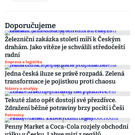
Doporučujeme
Železniční zakázka století míří k Českým
drahám. Jako vítěze je schválili středočeští
radní
Doprava a logistika
Jedna česká iluze se právě rozpadá. Zelená
transformace je pojistkou proti chaosu
Názory a analýzy
Tekuté zlato opět dostojí své přezdívce.
Zdražení běžné potraviny brzy pocítí i Češi
Potraviny
Penny Market a Coca-Cola rozjely obchodní
válku v Česku. Lahve mizí z regálů