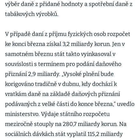
výběr daně z přidané hodnoty a spotřební daně z
tabákových výrobků.
V případě daní z příjmu fyzických osob rozpočet
ke konci března získal 3,2 miliardy korun. Jen v
samotném březnu stát takto vyinkasoval v
souvislosti s termínem pro podání daňového
přiznání 2,9 miliardy. „Vysoké plnění bude
korigováno tradičně v dubnu, kdy dochází k
vratkám daně na základě daňových přiznání
podávaných z velké části do konce března,“ uvedlo
ministerstvo. Výdaje státního rozpočetu
meziročně stouply na 280,7 miliardy korun. Na
sociálních dávkách stát vyplatil 115,2 miliardy