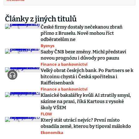
Články z jiných titulů
České firmy dostaly nečekanou zbraň
přímo z Bruselu. Nově mohou říct
odběratelům ne
Byznys
Sazby ČNB beze změny. Michl představí
novou prognózu i důvody pro pauzu
Finance a bankovnictví
Velký obrat českých bank. Po Partners se k
bitcoinu chystá i Česká spořitelna i
Raiffeisenbank
Finance a bankovnictví
Klasické bakalářky kvůli AI ztratily smysl,
sázíme na praxi, říká Kartous z vysoké
školy VŠEM
FLOW
Který stát utrácí nejvíc? První místo
obsadila země, kterou by tipoval málokdo
Ekonomika