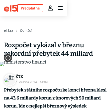
Předplatné
e15.cz
Domácí
Rozpočet vykázal v březnu
rekordní přebytek 44 miliard
ČTK
1. dubna 2014
·
14:09
Přebytek státního rozpočtu ke konci března klesl
na 43,6 miliardy korun z únorových 50 miliard
korun. Jde o nejlepší březnový výsledek