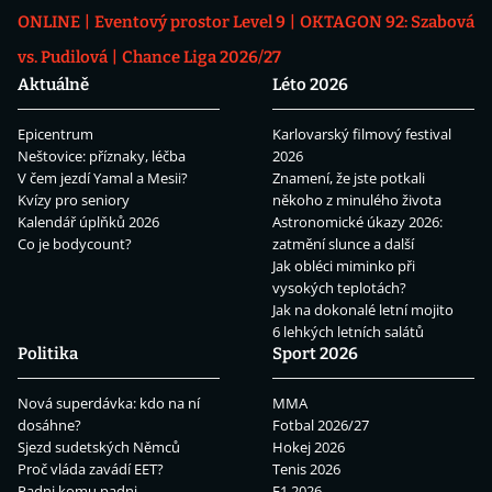
ONLINE
Eventový prostor Level 9
OKTAGON 92: Szabová
vs. Pudilová
Chance Liga 2026/27
Aktuálně
Léto 2026
Epicentrum
Karlovarský filmový festival
Neštovice: příznaky, léčba
2026
V čem jezdí Yamal a Mesii?
Znamení, že jste potkali
Kvízy pro seniory
někoho z minulého života
Kalendář úplňků 2026
Astronomické úkazy 2026:
Co je bodycount?
zatmění slunce a další
Jak obléci miminko při
vysokých teplotách?
Jak na dokonalé letní mojito
6 lehkých letních salátů
Politika
Sport 2026
Nová superdávka: kdo na ní
MMA
dosáhne?
Fotbal 2026/27
Sjezd sudetských Němců
Hokej 2026
Proč vláda zavádí EET?
Tenis 2026
Padni komu padni
F1 2026