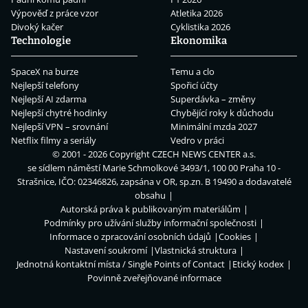
Výpověď z práce vzor
Atletika 2026
Divoký kačer
Cyklistika 2026
Technologie
Ekonomika
SpaceX na burze
Temu a clo
Nejlepší telefony
Spořicí účty
Nejlepší AI zdarma
Superdávka – změny
Nejlepší chytré hodinky
Chybějící roky k důchodu
Nejlepší VPN – srovnání
Minimální mzda 2027
Netflix filmy a seriály
Vedro v práci
© 2001 - 2026 Copyright
CZECH NEWS CENTER a.s.
se sídlem náměstí Marie Schmolkové 3493/1, 100 00 Praha 10 -
Strašnice, IČO: 02346826, zapsána v OR, sp.zn. B 19490 a dodavatelé
obsahu
Autorská práva k publikovaným materiálům
Podmínky pro užívání služby informační společnosti
Informace o zpracování osobních údajů
Cookies
Nastavení soukromí
Vlastnická struktura
Jednotná kontaktní místa / Single Points of Contact
Etický kodex
Povinně zveřejňované informace