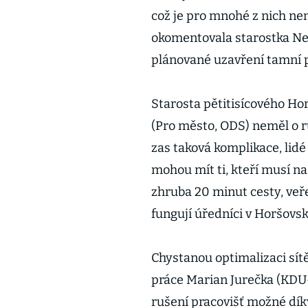
což je pro mnohé z nich nem
okomentovala starostka Ne
plánované uzavření tamní 
Starosta pětitisícového H
(Pro město, ODS) neměl o 
zas taková komplikace, lid
mohou mít ti, kteří musí na
zhruba 20 minut cesty, veř
fungují úředníci v Horšov
Chystanou optimalizaci sít
práce Marian Jurečka (KDU-Č
rušení pracovišť možné díky