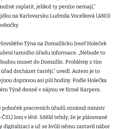
ožné zaplatit, jelikož ty peníze nemají,“
jdku na Karlovarsku Ludmila Vocelková (ANO)
pobočky.
oršovského Týna na Domažlicku Josef Holeček
rušení tamního úřadu informace. „Nebude to
é budou muset do Domažlic. Problémy s tím
 úřad docházet častěji,“ uvedl. Autem je to
ejnou dopravou asi půl hodiny. Podle Holečka
ském Týně denně v nájmu ve firmě Karpem.
ě poboček pracovních úřadů oznámil ministr
SL) loni v létě. Sdělil tehdy, že je plánované
 digitalizaci a už se kvůli němu zastavil nábor