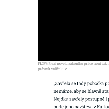
FLOW: Flexi novela zákoníku práce není tak re
právník Valíček • e15
„Zavřela se tady pobočka p
nemáme, aby se hlavně star
Nejdku zavřely postupně i p
bude jeho návštěva v Karlo