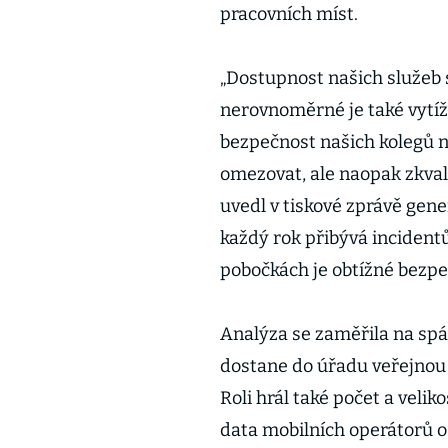
pracovních míst.
„Dostupnost našich služeb s
nerovnoměrné je také vytížen
bezpečnost našich kolegů n
omezovat, ale naopak zkvalit
uvedl v tiskové zprávě gener
každý rok přibývá incident
pobočkách je obtížné bezpeč
Analýza se zaměřila na spádo
dostane do úřadu veřejnou
Roli hrál také počet a velik
data mobilních operátorů o 