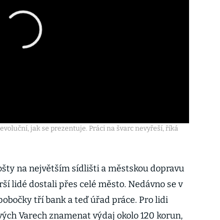
voluční, jak se prezentuje. Práci na švarc nevyřeší, říká
ošty na největším sídlišti a městskou dopravu
ší lidé dostali přes celé město. Nedávno se v
obočky tří bank a teď úřad práce. Pro lidi
vých Varech znamenat výdaj okolo 120 korun,