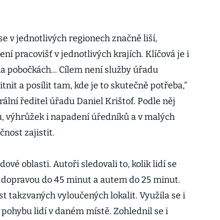
e v jednotlivých regionech značně liší,
í pracovišť v jednotlivých krajích. Klíčová je i
a pobočkách... Cílem není služby úřadu
nit a posílit tam, kde je to skutečně potřeba,“
ální ředitel úřadu Daniel Krištof. Podle něj
ů, výhrůžek i napadení úředníků a v malých
nost zajistit.
vé oblasti. Autoři sledovali to, kolik lidí se
 dopravou do 45 minut a autem do 25 minut.
ost takzvaných vyloučených lokalit. Využila se i
pohybu lidí v daném místě. Zohlednil se i