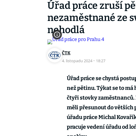
Úřad práce zruší pě
nezaměstnané ze sv
nehodlá
ČTK
4. listopadu 2024
·
18:27
Úřad práce se chystá postu
než pětinu. Týkat se to má 
čtyři stovky zaměstnanců. 
měli přesunout do větších p
úřadu práce Michal Kovařík
pracuje vedení úřadu od lo