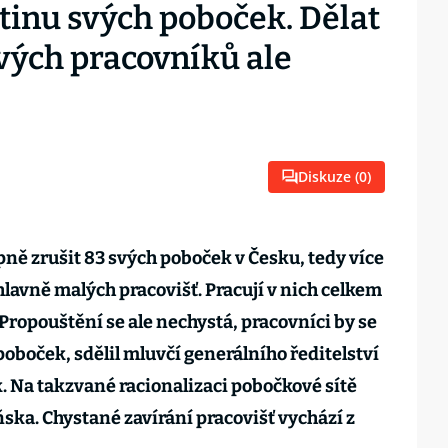
tinu svých poboček. Dělat
ých pracovníků ale
Diskuze (
0
)
pně zrušit 83 svých poboček v Česku, tedy více
hlavně malých pracovišť. Pracují v nich celkem
Propouštění se ale nechystá, pracovníci by se
oboček, sdělil mluvčí generálního ředitelství
. Na takzvané racionalizaci pobočkové sítě
ňska. Chystané zavírání pracovišť vychází z