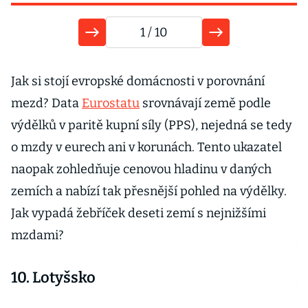
1
/ 10
9
Jak si stojí evropské domácnosti v porovnání
mezd? Data
Eurostatu
srovnávají země podle
výdělků v paritě kupní síly (PPS), nejedná se tedy
o mzdy v eurech ani v korunách. Tento ukazatel
R
naopak zohledňuje cenovou hladinu v daných
zemích a nabízí tak přesnější pohled na výdělky.
M
Jak vypadá žebříček deseti zemí s nejnižšími
ú
mzdami?
v
m
10. Lotyšsko
v