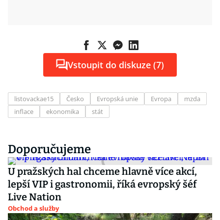
Vstoupit do diskuze (7)
listovackae15
Česko
Evropská unie
Evropa
mzda
inflace
ekonomika
stát
Doporučujeme
U pražských hal chceme hlavně více akcí,
lepší VIP i gastronomii, říká evropský šéf
Live Nation
Obchod a služby