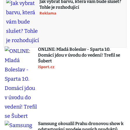
Jak vybrat barvu, která vám bude slušet?
Tohle je rozhodující
Reklama
ONLINE: Mladá Boleslav - Sparta 1:0.
Domácí jdou v úvodu do vedení! Trefil se
Šubert
iSport.cz
Samsung okouzlil Prahu dronovou show k
odstartování prodeje nových produktů