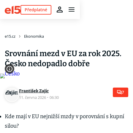
Předplatné
e15.cz
Ekonomika
Srovnání mezd v EU za rok 2025.
Česko nedopadlo dobře
František Zajíc
7
11. června 2026
·
06:30
Kde mají v EU nejnižší mzdy v porovnání s kupní
silou?