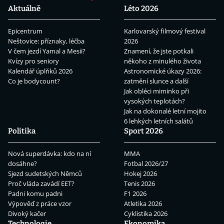
Aktuálně
Léto 2026
Epicentrum
Karlovarský filmový festival
Neštovice: příznaky, léčba
2026
V čem jezdí Yamal a Mesii?
Znamení, že jste potkali
Kvízy pro seniory
někoho z minulého života
Kalendář úplňků 2026
Astronomické úkazy 2026:
Co je bodycount?
zatmění slunce a další
Jak obléci miminko při
vysokých teplotách?
Jak na dokonalé letní mojito
6 lehkých letních salátů
Politika
Sport 2026
Nová superdávka: kdo na ní
MMA
dosáhne?
Fotbal 2026/27
Sjezd sudetských Němců
Hokej 2026
Proč vláda zavádí EET?
Tenis 2026
Padni komu padni
F1 2026
Výpověď z práce vzor
Atletika 2026
Divoký kačer
Cyklistika 2026
Technologie
Ekonomika