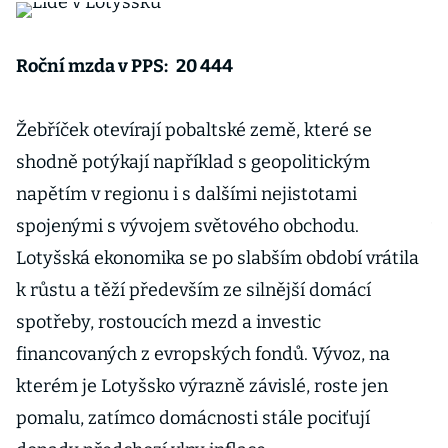
z
i
Roční mzda v PPS:
20 444
P
Žebříček otevírají pobaltské země, které se
E
shodně potýkají například s geopolitickým
h
napětím v regionu i s dalšími nejistotami
m
spojenými s vývojem světového obchodu.
v
Lotyšská ekonomika se po slabším období vrátila
z
k růstu a těží především ze silnější domácí
p
spotřeby, rostoucích mezd a investic
o
financovaných z evropských fondů. Vývoz, na
kterém je Lotyšsko výrazně závislé, roste jen
pomalu, zatímco domácnosti stále pociťují