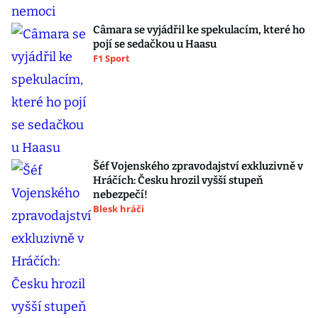
Câmara se vyjádřil ke spekulacím, které ho
pojí se sedačkou u Haasu
F1 Sport
Šéf Vojenského zpravodajství exkluzivně v
Hráčích: Česku hrozil vyšší stupeň
nebezpečí!
Blesk hráči